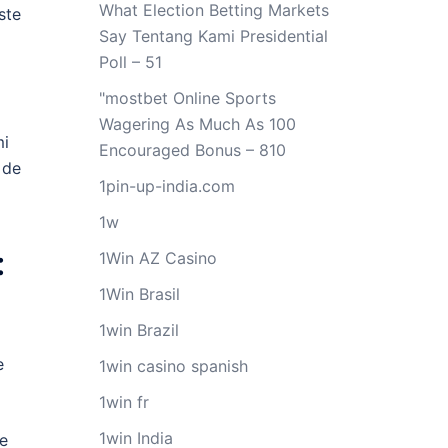
What Election Betting Markets
ste
Say Tentang Kami Presidential
Poll – 51
"mostbet Online Sports
Wagering As Much As 100
mi
Encouraged Bonus – 810
 de
1pin-up-india.com
1w
:
1Win AZ Casino
1Win Brasil
1win Brazil
e
1win casino spanish
1win fr
1win India
e