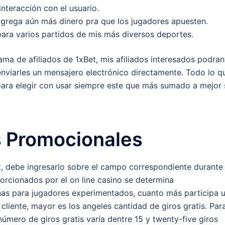
nteracción con el usuario.
grega aún más dinero pra que los jugadores apuesten.
ra varios partidos de mis más diversos deportes.
ma de afiliados de 1xBet, mis afiliados interesados podran
enviarles un mensajero electrónico directamente. Todo lo q
para elegir con usar siempre este que más sumado a mejor 
 Promocionales
, debe ingresarlo sobre el campo correspondiente durante 
orcionados por el on line casino se determina
eñas para jugadores experimentados, cuanto más participa 
cliente, mayor es los angeles cantidad de giros gratis. Par
número de giros gratis varía dentre 15 y twenty-five giros