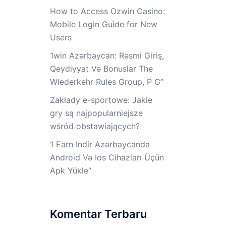
How to Access Ozwin Casino:
Mobile Login Guide for New
Users
1win Azərbaycan: Rəsmi Giriş,
Qeydiyyat Və Bonuslar The
Wiederkehr Rules Group, P G”
Zakłady e-sportowe: Jakie
gry są najpopularniejsze
wśród obstawiających?
1 Earn Indir Azərbaycanda ️
Android Və Ios Cihazları Üçün
Apk Yüklе”
Komentar Terbaru