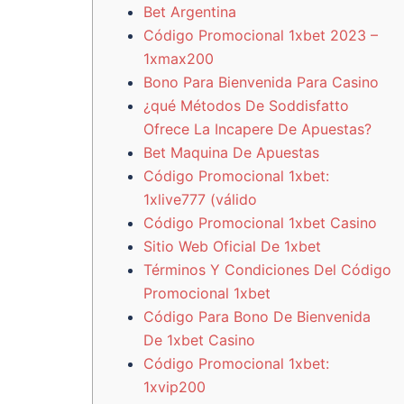
Bet Argentina
Código Promocional 1xbet 2023 –
1xmax200
Bono Para Bienvenida Para Casino
¿qué Métodos De Soddisfatto
Ofrece La Incapere De Apuestas?
Bet Maquina De Apuestas
Código Promocional 1xbet:
1xlive777 (válido
Código Promocional 1xbet Casino
Sitio Web Oficial De 1xbet
Términos Y Condiciones Del Código
Promocional 1xbet
Código Para Bono De Bienvenida
De 1xbet Casino
Código Promocional 1xbet:
1xvip200