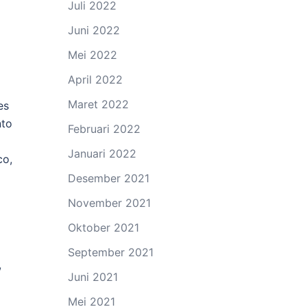
Juli 2022
Juni 2022
Mei 2022
April 2022
Maret 2022
es
nto
Februari 2022
Januari 2022
co,
Desember 2021
November 2021
Oktober 2021
September 2021
,
Juni 2021
Mei 2021