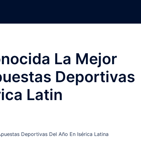
onocida La Mejor
puestas Deportivas
ica Latin
puestas Deportivas Del Año En Isérica Latina