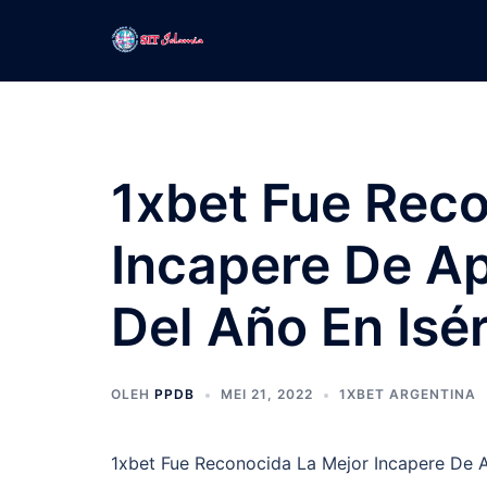
Langsung
ke
isi
1xbet Fue Rec
Incapere De A
Del Año En Isér
OLEH
PPDB
MEI 21, 2022
1XBET ARGENTINA
1xbet Fue Reconocida La Mejor Incapere De A