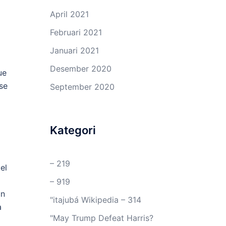
April 2021
Februari 2021
Januari 2021
Desember 2020
ue
se
September 2020
Kategori
– 219
el
– 919
un
"itajubá Wikipedia – 314
a
"May Trump Defeat Harris?