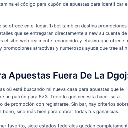
xamina el código para cupón de apuestas para identificar e
se ofrece en el lugar, 1xbet también destina promociones
s detalles que se entregarán directamente a new su cuenta de
es el sitio web realmente reconocido y efusivo que ofrece 
 y promociones atractivas y numerosos ayuda que trae afin
a Apuestas Fuera De La Dgoj
as où está buscando mi nueva casa para apuestas que le
re un patrón para 5×3. Todo lo que necesita hacer sera
o de promoción con registrarse. Sin bar, hay criterios sobr
 el bono, sino más bien para cobrar todas tus ganancias.
er favorito, siete estados federales quedan completament