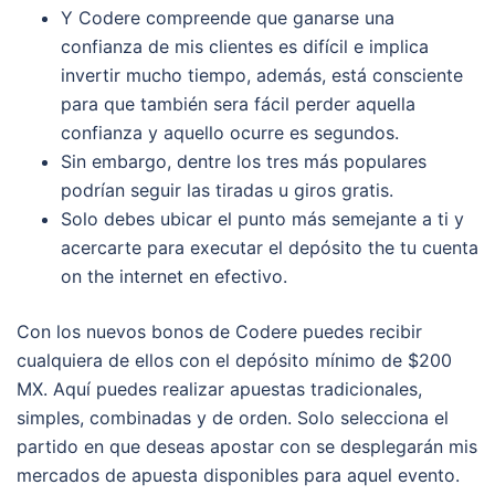
Y Codere compreende que ganarse una
confianza de mis clientes es difícil e implica
invertir mucho tiempo, además, está consciente
para que también sera fácil perder aquella
confianza y aquello ocurre es segundos.
Sin embargo, dentre los tres más populares
podrían seguir las tiradas u giros gratis.
Solo debes ubicar el punto más semejante a ti y
acercarte para executar el depósito the tu cuenta
on the internet en efectivo.
Con los nuevos bonos de Codere puedes recibir
cualquiera de ellos con el depósito mínimo de $200
MX. Aquí puedes realizar apuestas tradicionales,
simples, combinadas y de orden. Solo selecciona el
partido en que deseas apostar con se desplegarán mis
mercados de apuesta disponibles para aquel evento.