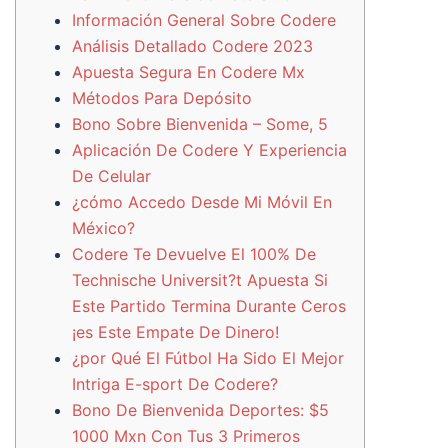
Información General Sobre Codere
Análisis Detallado Codere 2023
Apuesta Segura En Codere Mx
Métodos Para Depósito
Bono Sobre Bienvenida – Some, 5
Aplicación De Codere Y Experiencia
De Celular
¿cómo Accedo Desde Mi Móvil En
México?
Codere Te Devuelve El 100% De
Technische Universit?t Apuesta Si
Este Partido Termina Durante Ceros
¡es Este Empate De Dinero!
¿por Qué El Fútbol Ha Sido El Mejor
Intriga E-sport De Codere?
Bono De Bienvenida Deportes: $5
1000 Mxn Con Tus 3 Primeros