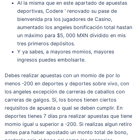
Al la misma que en este apartado de apuestas
deportivas, Codere ‘ renovado su pase de
bienvenida pra los jugadores de Casino,
aumentado los angeles bonificación total hastan
un máximo para $5, 000 MXN dividido en mis
tres primeros depósitos.
Y ya sabes, a mayores momios, mayores
ingresos puedes embolsarte.
Debes realizar apuestas con un momio de por lo
menos -200 en deportes y deportes sobre vivo, con
los angeles excepción de carreras de caballos con
carreras de galgos. Sí, los bonos tienen ciertos
requisitos de apuesta o qual se deben cumplir. En
deportes tienes 7 días pra realizar apuestas que tiene
momio igual u superior a -200. Si realizas algun retiro
antes para haber apostado un monto total de bono,