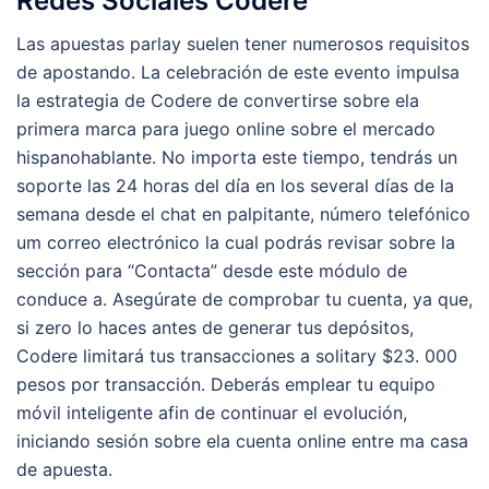
Redes Sociales Codere
Las apuestas parlay suelen tener numerosos requisitos
de apostando. La celebración de este evento impulsa
la estrategia de Codere de convertirse sobre ela
primera marca para juego online sobre el mercado
hispanohablante. No importa este tiempo, tendrás un
soporte las 24 horas del día en los several días de la
semana desde el chat en palpitante, número telefónico
um correo electrónico la cual podrás revisar sobre la
sección para “Contacta” desde este módulo de
conduce a. Asegúrate de comprobar tu cuenta, ya que,
si zero lo haces antes de generar tus depósitos,
Codere limitará tus transacciones a solitary $23. 000
pesos por transacción. Deberás emplear tu equipo
móvil inteligente afin de continuar el evolución,
iniciando sesión sobre ela cuenta online entre ma casa
de apuesta.