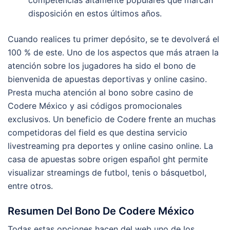
disposición en estos últimos años.
Cuando realices tu primer depósito, se te devolverá el
100 % de este. Uno de los aspectos que más atraen la
atención sobre los jugadores ha sido el bono de
bienvenida de apuestas deportivas y online casino.
Presta mucha atención al bono sobre casino de
Codere México y asi códigos promocionales
exclusivos. Un beneficio de Codere frente an muchas
competidoras del field es que destina servicio
livestreaming pra deportes y online casino online. La
casa de apuestas sobre origen español ght permite
visualizar streamings de futbol, tenis o básquetbol,
entre otros.
Resumen Del Bono De Codere México
Todas estas opciones hacen del web uno de los