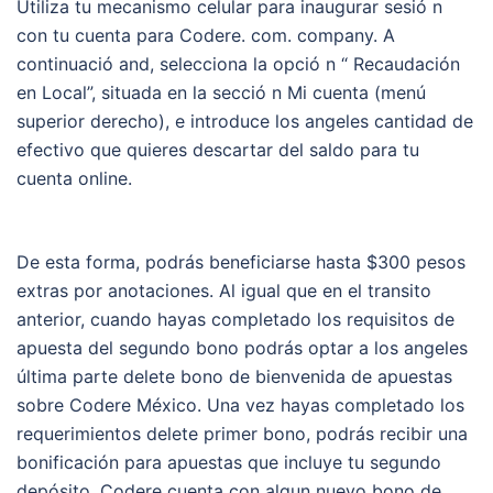
Utiliza tu mecanismo celular para inaugurar sesió n
con tu cuenta para Codere. com. company. A
continuació and, selecciona la opció n “ Recaudación
en Local”, situada en la secció n Mi cuenta (menú
superior derecho), e introduce los angeles cantidad de
efectivo que quieres descartar del saldo para tu
cuenta online.
De esta forma, podrás beneficiarse hasta $300 pesos
extras por anotaciones. Al igual que en el transito
anterior, cuando hayas completado los requisitos de
apuesta del segundo bono podrás optar a los angeles
última parte delete bono de bienvenida de apuestas
sobre Codere México. Una vez hayas completado los
requerimientos delete primer bono, podrás recibir una
bonificación para apuestas que incluye tu segundo
depósito. Codere cuenta con algun nuevo bono de