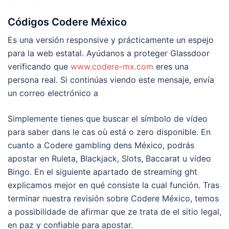
Códigos Codere México
Es una versión responsive y prácticamente un espejo
para la web estatal. Ayúdanos a proteger Glassdoor
verificando que
www.codere-mx.com
eres una
persona real. Si continúas viendo este mensaje, envía
un correo electrónico a
Simplemente tienes que buscar el símbolo de vídeo
para saber dans le cas où está o zero disponible. En
cuanto a Codere gambling dens México, podrás
apostar en Ruleta, Blackjack, Slots, Baccarat u vídeo
Bingo. En el siguiente apartado de streaming ght
explicamos mejor en qué consiste la cual función. Tras
terminar nuestra revisión sobre Codere México, temos
a possibilidade de afirmar que ze trata de el sitio legal,
en paz y confiable para apostar.