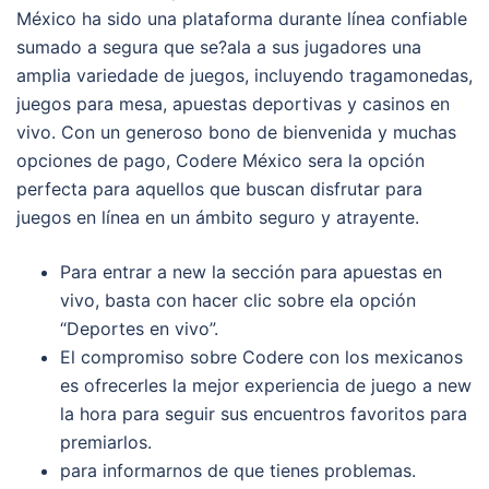
México ha sido una plataforma durante línea confiable
sumado a segura que se?ala a sus jugadores una
amplia variedade de juegos, incluyendo tragamonedas,
juegos para mesa, apuestas deportivas y casinos en
vivo. Con un generoso bono de bienvenida y muchas
opciones de pago, Codere México sera la opción
perfecta para aquellos que buscan disfrutar para
juegos en línea en un ámbito seguro y atrayente.
Para entrar a new la sección para apuestas en
vivo, basta con hacer clic sobre ela opción
“Deportes en vivo”.
El compromiso sobre Codere con los mexicanos
es ofrecerles la mejor experiencia de juego a new
la hora para seguir sus encuentros favoritos para
premiarlos.
para informarnos de que tienes problemas.