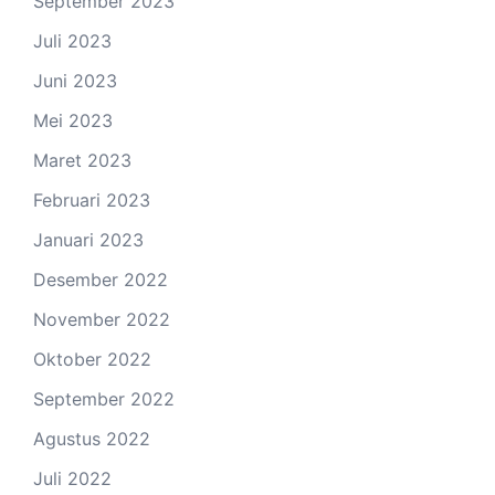
September 2023
Juli 2023
Juni 2023
Mei 2023
Maret 2023
Februari 2023
Januari 2023
Desember 2022
November 2022
Oktober 2022
September 2022
Agustus 2022
Juli 2022