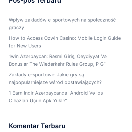
Pos-pos Terbaru
Wpływ zakładów e-sportowych na społeczność
graczy
How to Access Ozwin Casino: Mobile Login Guide
for New Users
1win Azərbaycan: Rəsmi Giriş, Qeydiyyat Və
Bonuslar The Wiederkehr Rules Group, P G”
Zakłady e-sportowe: Jakie gry są
najpopularniejsze wśród obstawiających?
1 Earn Indir Azərbaycanda ️ Android Və Ios
Cihazları Üçün Apk Yüklе”
Komentar Terbaru