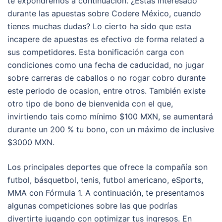
te expondremos a continuación. ¿Estás interesado
durante las apuestas sobre Codere México, cuando
tienes muchas dudas? Lo cierto ha sido que esta
incapere de apuestas es efectivo de forma related a
sus competidores. Esta bonificación carga con
condiciones como una fecha de caducidad, no jugar
sobre carreras de caballos o no rogar cobro durante
este periodo de ocasion, entre otros. También existe
otro tipo de bono de bienvenida con el que,
invirtiendo tais como mínimo $100 MXN, se aumentará
durante un 200 % tu bono, con un máximo de inclusive
$3000 MXN.
Los principales deportes que ofrece la compañía son
futbol, básquetbol, tenis, futbol americano, eSports,
MMA con Fórmula 1. A continuación, te presentamos
algunas competiciones sobre las que podrías
divertirte jugando con optimizar tus ingresos. En