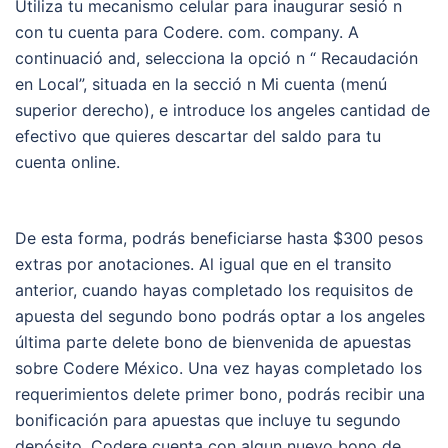
Utiliza tu mecanismo celular para inaugurar sesió n
con tu cuenta para Codere. com. company. A
continuació and, selecciona la opció n “ Recaudación
en Local”, situada en la secció n Mi cuenta (menú
superior derecho), e introduce los angeles cantidad de
efectivo que quieres descartar del saldo para tu
cuenta online.
De esta forma, podrás beneficiarse hasta $300 pesos
extras por anotaciones. Al igual que en el transito
anterior, cuando hayas completado los requisitos de
apuesta del segundo bono podrás optar a los angeles
última parte delete bono de bienvenida de apuestas
sobre Codere México. Una vez hayas completado los
requerimientos delete primer bono, podrás recibir una
bonificación para apuestas que incluye tu segundo
depósito. Codere cuenta con algun nuevo bono de