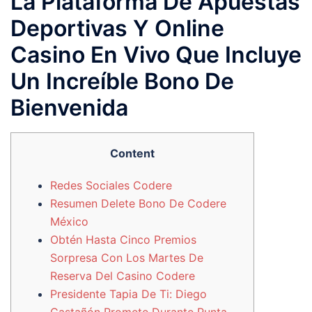
La Plataforma De Apuestas
Deportivas Y Online
Casino En Vivo Que Incluye
Un Increíble Bono De
Bienvenida
Content
Redes Sociales Codere
Resumen Delete Bono De Codere
México
Obtén Hasta Cinco Premios
Sorpresa Con Los Martes De
Reserva Del Casino Codere
Presidente Tapia De Ti: Diego