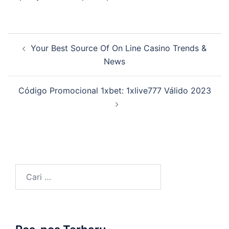
Navigasi
Your Best Source Of On Line Casino Trends &
Tulisan
News
Código Promocional 1xbet: 1xlive777 Válido 2023
Cari
untuk: