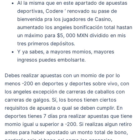
Al la misma que en este apartado de apuestas
deportivas, Codere ‘ renovado su pase de
bienvenida pra los jugadores de Casino,
aumentado los angeles bonificación total hastan
un máximo para $5, 000 MXN dividido en mis
tres primeros depósitos.
Y ya sabes, a mayores momios, mayores
ingresos puedes embolsarte.
Debes realizar apuestas con un momio de por lo
menos -200 en deportes y deportes sobre vivo, con
los angeles excepción de carreras de caballos con
carreras de galgos. Sí, los bonos tienen ciertos
requisitos de apuesta o qual se deben cumplir. En
deportes tienes 7 días pra realizar apuestas que tiene
momio igual u superior a -200. Si realizas algun retiro
antes para haber apostado un monto total de bono,