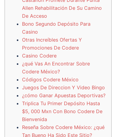
Castañón Promete Durante Punta
Allen Rehabilitación De Su Camino
De Acceso
Bono Segundo Depósito Para
Casino
Otras Increíbles Ofertas Y
Promociones De Codere
Casino Codere
¿qué Vas An Encontrar Sobre
Codere México?
Códigos Codere México
Juegos De Direccion Y Video Bingo
¿cómo Ganar Apuestas Deportivas?
Triplica Tu Primer Depósito Hasta
$5, 000 Mxn Con Bono Codere De
Bienvenida
Reseña Sobre Codere México: ¿qué
Tan Bueno Ha Sido Este Sitio?