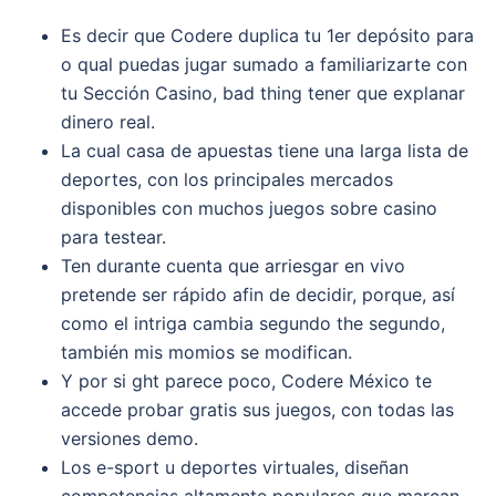
Es decir que Codere duplica tu 1er depósito para
o qual puedas jugar sumado a familiarizarte con
tu Sección Casino, bad thing tener que explanar
dinero real.
La cual casa de apuestas tiene una larga lista de
deportes, con los principales mercados
disponibles con muchos juegos sobre casino
para testear.
Ten durante cuenta que arriesgar en vivo
pretende ser rápido afin de decidir, porque, así
como el intriga cambia segundo the segundo,
también mis momios se modifican.
Y por si ght parece poco, Codere México te
accede probar gratis sus juegos, con todas las
versiones demo.
Los e-sport u deportes virtuales, diseñan
competencias altamente populares que marcan