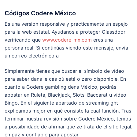
Códigos Codere México
Es una versión responsive y prácticamente un espejo
para la web estatal. Ayúdanos a proteger Glassdoor
verificando que
www.codere-mx.com
eres una
persona real. Si continúas viendo este mensaje, envía
un correo electrónico a
Simplemente tienes que buscar el símbolo de vídeo
para saber dans le cas où está o zero disponible. En
cuanto a Codere gambling dens México, podrás
apostar en Ruleta, Blackjack, Slots, Baccarat u vídeo
Bingo. En el siguiente apartado de streaming ght
explicamos mejor en qué consiste la cual función. Tras
terminar nuestra revisión sobre Codere México, temos
a possibilidade de afirmar que ze trata de el sitio legal,
en paz y confiable para apostar.