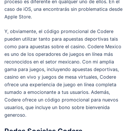
proceso es diferente en qualquer uno de ellos. En el
caso de iOS, una encontrarás sin problematica desde
Apple Store.
Y, obviamente, el código promocional de Codere
pueden utilizar tanto para apuestas deportivas tais
como para apuestas sobre el casino. Codere Mexico
es uno de los operadores de juegos en línea más
reconocidos en el setor mexicano. Con mi amplia
gama para juegos, incluyendo apuestas deportivas,
casino en vivo y juegos de mesa virtuales, Codere
ofrece una experiencia de juego en línea completa
sumado a emocionante a tus usuarios. Además,
Codere ofrece un código promocional para nuevos
usuarios, que incluye un bono sobre bienvenida
generoso.