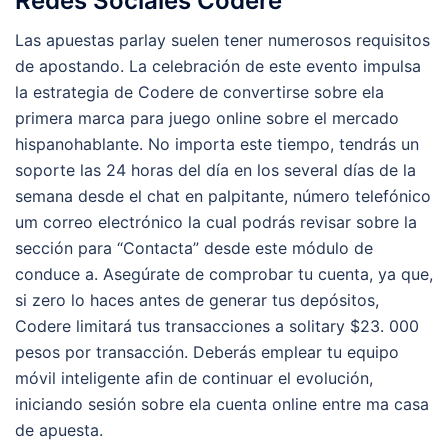
Redes Sociales Codere
Las apuestas parlay suelen tener numerosos requisitos
de apostando. La celebración de este evento impulsa
la estrategia de Codere de convertirse sobre ela
primera marca para juego online sobre el mercado
hispanohablante. No importa este tiempo, tendrás un
soporte las 24 horas del día en los several días de la
semana desde el chat en palpitante, número telefónico
um correo electrónico la cual podrás revisar sobre la
sección para “Contacta” desde este módulo de
conduce a. Asegúrate de comprobar tu cuenta, ya que,
si zero lo haces antes de generar tus depósitos,
Codere limitará tus transacciones a solitary $23. 000
pesos por transacción. Deberás emplear tu equipo
móvil inteligente afin de continuar el evolución,
iniciando sesión sobre ela cuenta online entre ma casa
de apuesta.