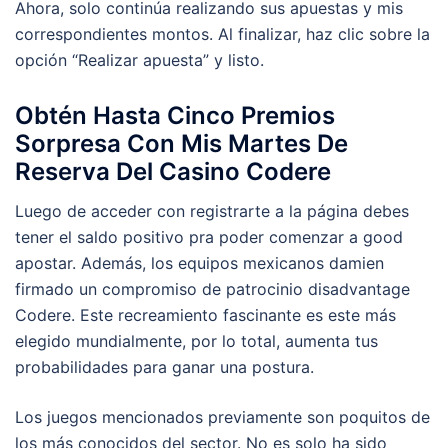
Ahora, solo continúa realizando sus apuestas y mis
correspondientes montos. Al finalizar, haz clic sobre la
opción “Realizar apuesta” y listo.
Obtén Hasta Cinco Premios
Sorpresa Con Mis Martes De
Reserva Del Casino Codere
Luego de acceder con registrarte a la página debes
tener el saldo positivo pra poder comenzar a good
apostar. Además, los equipos mexicanos damien
firmado un compromiso de patrocinio disadvantage
Codere. Este recreamiento fascinante es este más
elegido mundialmente, por lo total, aumenta tus
probabilidades para ganar una postura.
Los juegos mencionados previamente son poquitos de
los más conocidos del sector. No es solo ha sido