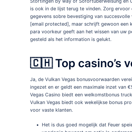
Stortingen by way of Sofortüberweisung en 
is ook in de lijst terug te vinden. Zorg ervoo
gegevens sobre bevestiging van succesvolle v
[email protected], maar schrijft gewoon een 
para voorkeur geeft aan het wissen van uw p
gesteld als het information is gelukt.
🇨🇭 Top casino’s 
Ja, de Vulkan Vegas bonusvoorwaarden verei
ingezet en er geldt een maximale inzet van €
Vegas Casino biedt een welkomstbonus truck 
Vulkan Vegas biedt ook wekelijkse bonus pro
voor vaste klanten.
Het is dus goed mogelijk dat Feuer spe