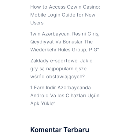
How to Access Ozwin Casino:
Mobile Login Guide for New
Users
1win Azərbaycan: Rəsmi Giriş,
Qeydiyyat Və Bonuslar The
Wiederkehr Rules Group, P G”
Zakłady e-sportowe: Jakie
gry są najpopularniejsze
wśród obstawiających?
1 Earn Indir Azərbaycanda ️
Android Və Ios Cihazları Üçün
Apk Yüklе”
Komentar Terbaru