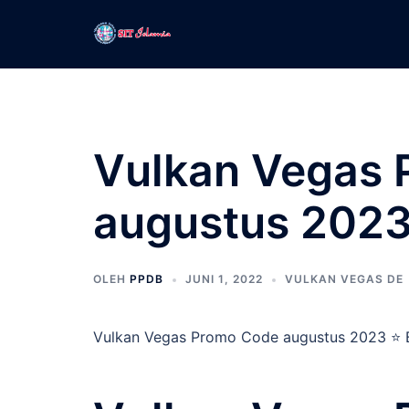
Langsung
ke
isi
Vulkan Vegas
augustus 2023
OLEH
PPDB
JUNI 1, 2022
VULKAN VEGAS DE
Vulkan Vegas Promo Code augustus 2023 ⭐️