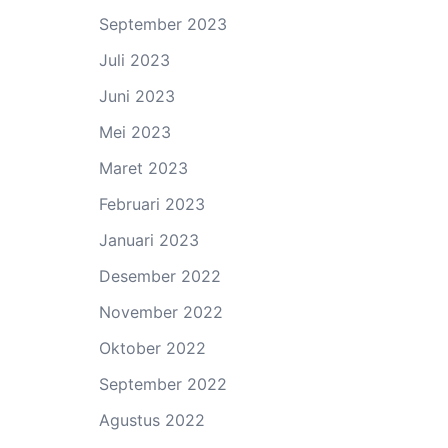
September 2023
Juli 2023
Juni 2023
Mei 2023
Maret 2023
Februari 2023
Januari 2023
Desember 2022
November 2022
Oktober 2022
September 2022
Agustus 2022