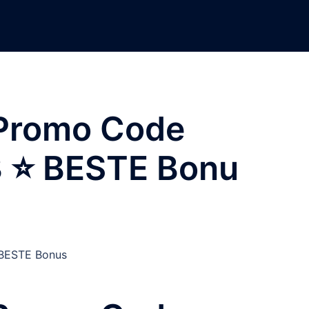
 Promo Code
 ⭐️ BESTE Bonu
 BESTE Bonus