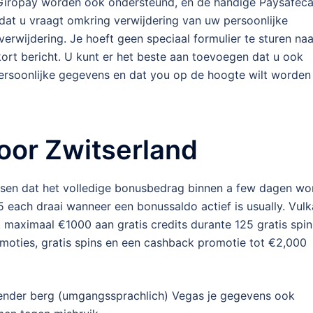
Giropay worden ook ondersteund, en de handige Paysafec
r dat u vraagt omkring verwijdering van uw persoonlijke
erwijdering. Je hoeft geen speciaal formulier te sturen naa
kort bericht. U kunt er het beste aan toevoegen dat u ook
ersoonlijke gegevens en dat you op de hoogte wilt worden
voor Zwitserland
sen dat het volledige bonusbedrag binnen a few dagen wo
5 each draai wanneer een bonussaldo actief is usually. Vul
maximaal €1000 aan gratis credits durante 125 gratis spin
moties, gratis spins en een cashback promotie tot €2,000
iender berg (umgangssprachlich) Vegas je gegevens ook