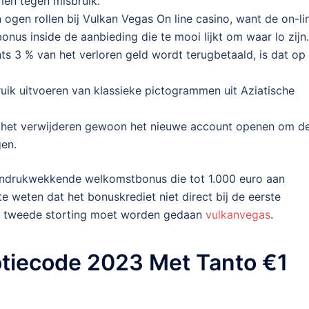
men tegen misbruik.
 ogen rollen bij Vulkan Vegas On line casino, want de on-li
nus inside de aanbieding die te mooi lijkt om waar lo zijn.
ts 3 % van het verloren geld wordt terugbetaald, is dat op
uik uitvoeren van klassieke pictogrammen uit Aziatische
na het verwijderen gewoon het nieuwe account openen om d
en.
 indrukwekkende welkomstbonus die tot 1.000 euro aan
e weten dat het bonuskrediet niet direct bij de eerste
en tweede storting moet worden gedaan
vulkanvegas
.
tiecode 2023 Met Tanto €1