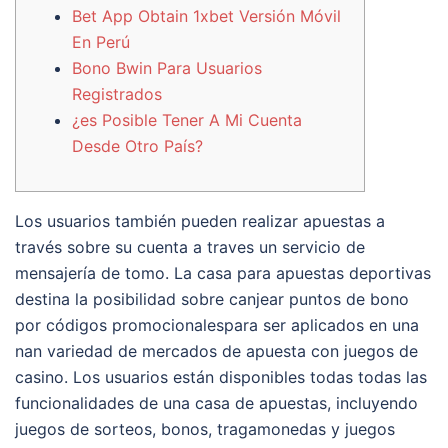
Bet App Obtain 1xbet Versión Móvil
En Perú
Bono Bwin Para Usuarios
Registrados
¿es Posible Tener A Mi Cuenta
Desde Otro País?
Los usuarios también pueden realizar apuestas a
través sobre su cuenta a traves un servicio de
mensajería de tomo. La casa para apuestas deportivas
destina la posibilidad sobre canjear puntos de bono
por códigos promocionalespara ser aplicados en una
nan variedad de mercados de apuesta con juegos de
casino. Los usuarios están disponibles todas todas las
funcionalidades de una casa de apuestas, incluyendo
juegos de sorteos, bonos, tragamonedas y juegos