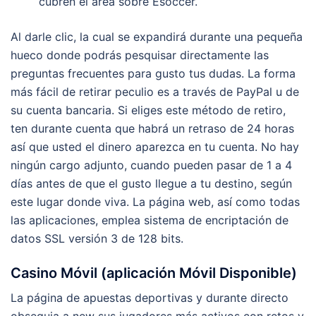
cubren el área sobre Esoccer.
Al darle clic, la cual se expandirá durante una pequeña
hueco donde podrás pesquisar directamente las
preguntas frecuentes para gusto tus dudas. La forma
más fácil de retirar peculio es a través de PayPal u de
su cuenta bancaria. Si eliges este método de retiro,
ten durante cuenta que habrá un retraso de 24 horas
así que usted el dinero aparezca en tu cuenta. No hay
ningún cargo adjunto, cuando pueden pasar de 1 a 4
días antes de que el gusto llegue a tu destino, según
este lugar donde viva. La página web, así como todas
las aplicaciones, emplea sistema de encriptación de
datos SSL versión 3 de 128 bits.
Casino Móvil (aplicación Móvil Disponible)
La página de apuestas deportivas y durante directo
obsequia a new sus jugadores más activos con retos y