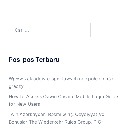
Cari
untuk:
Pos-pos Terbaru
Wpływ zakładów e-sportowych na społeczność
graczy
How to Access Ozwin Casino: Mobile Login Guide
for New Users
1win Azərbaycan: Rəsmi Giriş, Qeydiyyat Və
Bonuslar The Wiederkehr Rules Group, P G”