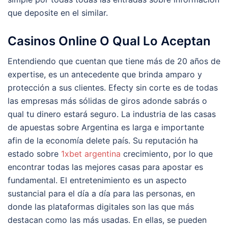
que deposite en el similar.
Casinos Online O Qual Lo Aceptan
Entendiendo que cuentan que tiene más de 20 años de
expertise, es un antecedente que brinda amparo y
protección a sus clientes. Efecty sin corte es de todas
las empresas más sólidas de giros adonde sabrás o
qual tu dinero estará seguro. La industria de las casas
de apuestas sobre Argentina es larga e importante
afin de la economía delete país. Su reputación ha
estado sobre
1xbet argentina
crecimiento, por lo que
encontrar todas las mejores casas para apostar es
fundamental. El entretenimiento es un aspecto
sustancial para el día a día para las personas, en
donde las plataformas digitales son las que más
destacan como las más usadas. En ellas, se pueden