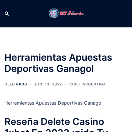
Langsung
ke
Cari
Men
isi
tog
Herramientas Apuestas
Deportivas Ganagol
OLEH
PPDB
JUNI 13, 2022
1XBET ARGENTINA
Herramientas Apuestas Deportivas Ganagol
Reseña Delete Casino