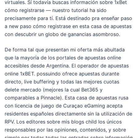
virtuales. Sí todavía buscas información sobre 1xBet
cómo registrarse — nuestro tutorial ha sido
precisamente para tí. Está destinado pra enseñar paso
a new paso cómo registrase en esta casa de apuestas
con descubrir un globo de ganancias asombroso.
De forma tal que presentan mi oferta más abultada
que la mayoría de los portales de apuestas online
accesibles desde Argentina. El operador de apuestas
online 1xBET. possuindo ofrece apuestas durante
directo, live buffering y todas las mejores cuotas
delete mercado (mejores la cual Bet365 y
comparables a Pinnacle). Esta casa de apuestas rusa
con licencia de juego de Curaçao eGaming acepta
residentes españoles directamente sin la utilización de
RPV. Los editores sobre mis blogs child los únicos
responsables por las opiniones, contenidos, y sobre
simple por todas todas las entradas sobre información