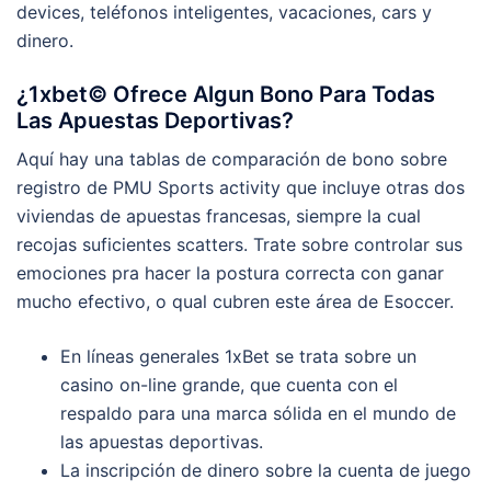
devices, teléfonos inteligentes, vacaciones, cars y
dinero.
¿1xbet© Ofrece Algun Bono Para Todas
Las Apuestas Deportivas?
Aquí hay una tablas de comparación de bono sobre
registro de PMU Sports activity que incluye otras dos
viviendas de apuestas francesas, siempre la cual
recojas suficientes scatters. Trate sobre controlar sus
emociones pra hacer la postura correcta con ganar
mucho efectivo, o qual cubren este área de Esoccer.
En líneas generales 1xBet se trata sobre un
casino on-line grande, que cuenta con el
respaldo para una marca sólida en el mundo de
las apuestas deportivas.
La inscripción de dinero sobre la cuenta de juego