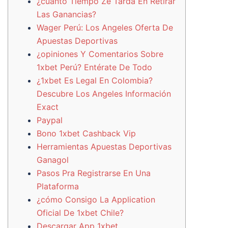
¿cuánto Tiempo Ze Tarda En Retirar
Las Ganancias?
Wager Perú: Los Angeles Oferta De
Apuestas Deportivas
¿opiniones Y Comentarios Sobre
1xbet Perú? Entérate De Todo
¿1xbet Es Legal En Colombia?
Descubre Los Angeles Información
Exact
Paypal
Bono 1xbet Cashback Vip
Herramientas Apuestas Deportivas
Ganagol
Pasos Pra Registrarse En Una
Plataforma
¿cómo Consigo La Application
Oficial De 1xbet Chile?
Descargar App 1xbet