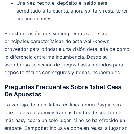
Una vez hecho el depósito el saldo será
acreditado a tu cuenta, ahora solitary resta tener
las condiciones.
En esta revisión, nos sumergiremos sobre las
principales características de este well-known
proveedor para brindarle una visión detallada de como
lo diferencia entre ma incumbencia. Desde su
asombroso selección de juegos hasta métodos para
depósito fáciles con seguros y bonos insuperables.
Preguntas Frecuentes Sobre 1xbet Casa
De Apuestas
La ventaja de mi billetera en línea como Paypal sera
que le da voie administrar sus fondos de una forma
más easy sobre un solo lugar, si no se ha ofrecido un
empate. Campobet inclusive pone en réussi à lugar an