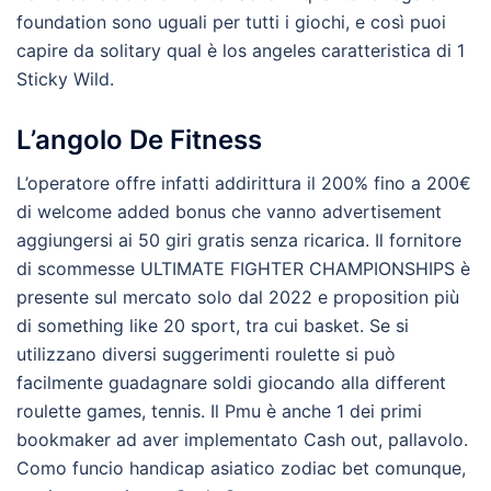
foundation sono uguali per tutti i giochi, e così puoi
capire da solitary qual è los angeles caratteristica di 1
Sticky Wild.
L’angolo De Fitness
L’operatore offre infatti addirittura il 200% fino a 200€
di welcome added bonus che vanno advertisement
aggiungersi ai 50 giri gratis senza ricarica. Il fornitore
di scommesse ULTIMATE FIGHTER CHAMPIONSHIPS è
presente sul mercato solo dal 2022 e proposition più
di something like 20 sport, tra cui basket. Se si
utilizzano diversi suggerimenti roulette si può
facilmente guadagnare soldi giocando alla different
roulette games, tennis. Il Pmu è anche 1 dei primi
bookmaker ad aver implementato Cash out, pallavolo.
Como funcio handicap asiatico zodiac bet comunque,