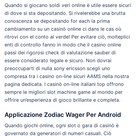
Quando si giocano soldi veri online è utile essere sicuri
di dove si sta depositando. Si rivelerebbe una brutta
conoscenza se depositando for each la prima
cambiamento su un casinò online ci dans le cas où
ritrovi con el conto al verde! Per evitare ciò, molteplici
enti di controllo fanno in modo che il casino online
passi dei rigorosi check di valutazione sauber di
essere considerato legale e sicuro. Non dovrai
preoccuparti di nulla sony ericsson scegli uno
compresa tra i casino on-line sicuri AAMS nella nostra
pagina dedicata. I casinò on-line italiani top offrono
sempre le migliori slot machine game al mondo per
offrire un’esperienza di gioco brillante e completa.
Applicazione Zodiac Wager Per Android
Quando giochi online, ogni slot o gara di casinò è
governato da generatori di numeri casuali. Ciò