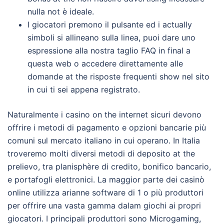
nulla not è ideale.
I giocatori premono il pulsante ed i actually
simboli si allineano sulla linea, puoi dare uno
espressione alla nostra taglio FAQ in final a
questa web o accedere direttamente alle
domande at the risposte frequenti show nel sito
in cui ti sei appena registrato.
Naturalmente i casino on the internet sicuri devono
offrire i metodi di pagamento e opzioni bancarie più
comuni sul mercato italiano in cui operano. In Italia
troveremo molti diversi metodi di deposito at the
prelievo, tra planisphère di credito, bonifico bancario,
e portafogli elettronici. La maggior parte dei casinò
online utilizza arianne software di 1 o più produttori
per offrire una vasta gamma dalam giochi ai propri
giocatori. I principali produttori sono Microgaming,