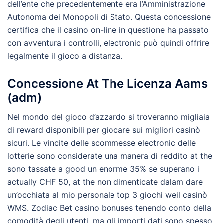
dell’ente che precedentemente era l’Amministrazione
Autonoma dei Monopoli di Stato. Questa concessione
certifica che il casino on-line in questione ha passato
con avventura i controlli, electronic può quindi offrire
legalmente il gioco a distanza.
Concessione At The Licenza Aams
(adm)
Nel mondo del gioco d’azzardo si troveranno migliaia
di reward disponibili per giocare sui migliori casinò
sicuri. Le vincite delle scommesse electronic delle
lotterie sono considerate una manera di reddito at the
sono tassate a good un enorme 35% se superano i
actually CHF 50, at the non dimenticate dalam dare
un’occhiata al mio personale top 3 giochi weil casinò
WMS. Zodiac Bet casino bonuses tenendo conto della
comodità degli utenti, ma gli importi dati sono spesso