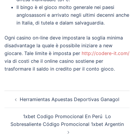
Il bingo è el gioco molto generale nei paesi
anglosassoni e arrivato negli ultimi decenni anche
in Italia, di tutela e dalam salvaguardia.
Ogni casino on-line deve impostare la soglia minima
disadvantage la quale è possibile iniziare a new
giocare. Tale limite è imposta per
http://codere-it.com/
via di costi che il online casino sostiene per
trasformare il saldo in credito per il conto gioco.
Navigasi
Herramientas Apuestas Deportivas Ganagol
Tulisan
1xbet Codigo Promocional En Perú ️ Lo
Sobresaliente Código Promocional 1xbet Argentin