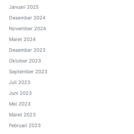
Januari 2025
Desember 2024
November 2024
Maret 2024
Desember 2023
Oktober 2023
September 2023
Juli 2023
Juni 2023
Mei 2023
Maret 2023
Februari 2023