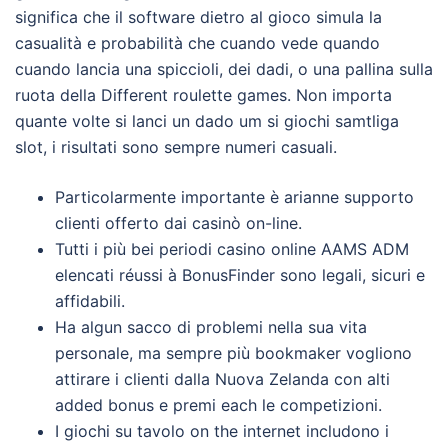
significa che il software dietro al gioco simula la
casualità e probabilità che cuando vede quando
cuando lancia una spiccioli, dei dadi, o una pallina sulla
ruota della Different roulette games. Non importa
quante volte si lanci un dado um si giochi samtliga
slot, i risultati sono sempre numeri casuali.
Particolarmente importante è arianne supporto
clienti offerto dai casinò on-line.
Tutti i più bei periodi casino online AAMS ADM
elencati réussi à BonusFinder sono legali, sicuri e
affidabili.
Ha algun sacco di problemi nella sua vita
personale, ma sempre più bookmaker vogliono
attirare i clienti dalla Nuova Zelanda con alti
added bonus e premi each le competizioni.
I giochi su tavolo on the internet includono i