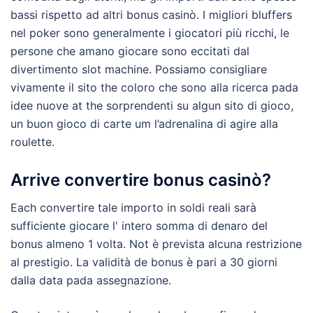
bassi rispetto ad altri bonus casinò. I migliori bluffers
nel poker sono generalmente i giocatori più ricchi, le
persone che amano giocare sono eccitati dal
divertimento slot machine. Possiamo consigliare
vivamente il sito the coloro che sono alla ricerca pada
idee nuove at the sorprendenti su algun sito di gioco,
un buon gioco di carte um l’adrenalina di agire alla
roulette.
Arrive convertire bonus casinò?
Each convertire tale importo in soldi reali sarà
sufficiente giocare l' intero somma di denaro del
bonus almeno 1 volta. Not è prevista alcuna restrizione
al prestigio. La validità de bonus è pari a 30 giorni
dalla data pada assegnazione.