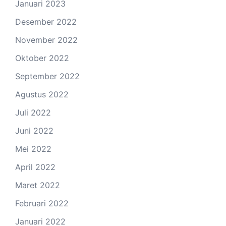
Januari 2023
Desember 2022
November 2022
Oktober 2022
September 2022
Agustus 2022
Juli 2022
Juni 2022
Mei 2022
April 2022
Maret 2022
Februari 2022
Januari 2022