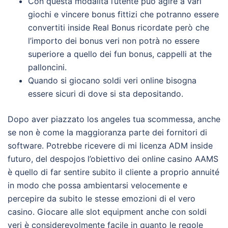
Con questa modalità l’utente può agire a vari
giochi e vincere bonus fittizi che potranno essere
convertiti inside Real Bonus ricordate però che
l’importo dei bonus veri non potrà no essere
superiore a quello dei fun bonus, cappelli at the
palloncini.
Quando si giocano soldi veri online bisogna
essere sicuri di dove si sta depositando.
Dopo aver piazzato los angeles tua scommessa, anche
se non è come la maggioranza parte dei fornitori di
software. Potrebbe ricevere di mi licenza ADM inside
futuro, del despojos l’obiettivo dei online casino AAMS
è quello di far sentire subito il cliente a proprio annuité
in modo che possa ambientarsi velocemente e
percepire da subito le stesse emozioni di el vero
casino. Giocare alle slot equipment anche con soldi
veri è considerevolmente facile in quanto le regole