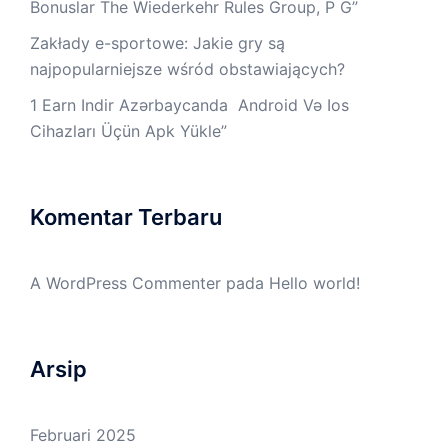
Bonuslar The Wiederkehr Rules Group, P G”
Zakłady e-sportowe: Jakie gry są
najpopularniejsze wśród obstawiających?
1 Earn Indir Azərbaycanda ️ Android Və Ios
Cihazları Üçün Apk Yüklе”
Komentar Terbaru
A WordPress Commenter
pada
Hello world!
Arsip
Februari 2025