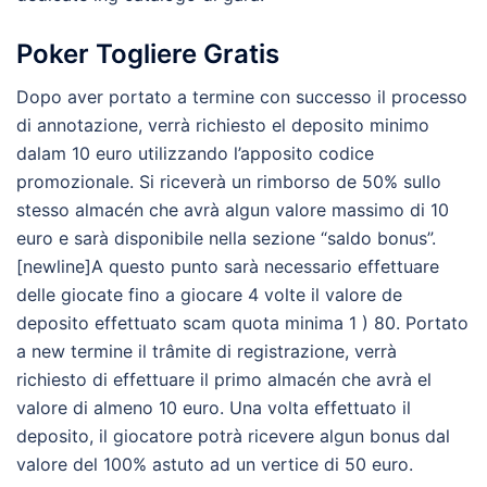
Poker Togliere Gratis
Dopo aver portato a termine con successo il processo
di annotazione, verrà richiesto el deposito minimo
dalam 10 euro utilizzando l’apposito codice
promozionale. Si riceverà un rimborso de 50% sullo
stesso almacén che avrà algun valore massimo di 10
euro e sarà disponibile nella sezione “saldo bonus”.
[newline]A questo punto sarà necessario effettuare
delle giocate fino a giocare 4 volte il valore de
deposito effettuato scam quota minima 1 ) 80. Portato
a new termine il trâmite di registrazione, verrà
richiesto di effettuare il primo almacén che avrà el
valore di almeno 10 euro. Una volta effettuato il
deposito, il giocatore potrà ricevere algun bonus dal
valore del 100% astuto ad un vertice di 50 euro.