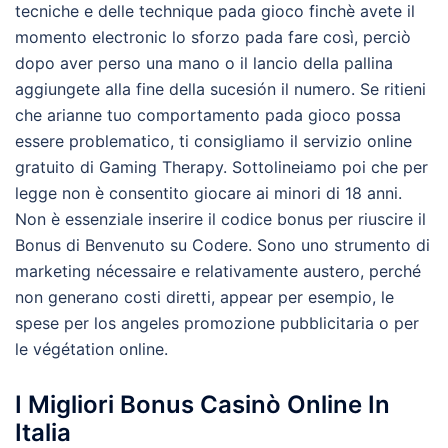
tecniche e delle technique pada gioco finchè avete il
momento electronic lo sforzo pada fare così, perciò
dopo aver perso una mano o il lancio della pallina
aggiungete alla fine della sucesión il numero. Se ritieni
che arianne tuo comportamento pada gioco possa
essere problematico, ti consigliamo il servizio online
gratuito di Gaming Therapy. Sottolineiamo poi che per
legge non è consentito giocare ai minori di 18 anni.
Non è essenziale inserire il codice bonus per riuscire il
Bonus di Benvenuto su Codere. Sono uno strumento di
marketing nécessaire e relativamente austero, perché
non generano costi diretti, appear per esempio, le
spese per los angeles promozione pubblicitaria o per
le végétation online.
I Migliori Bonus Casinò Online In
Italia