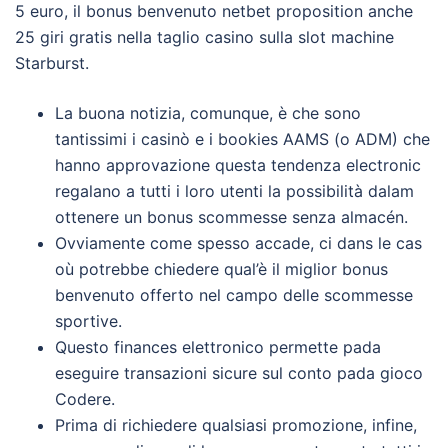
5 euro, il bonus benvenuto netbet proposition anche
25 giri gratis nella taglio casino sulla slot machine
Starburst.
La buona notizia, comunque, è che sono
tantissimi i casinò e i bookies AAMS (o ADM) che
hanno approvazione questa tendenza electronic
regalano a tutti i loro utenti la possibilità dalam
ottenere un bonus scommesse senza almacén.
Ovviamente come spesso accade, ci dans le cas
où potrebbe chiedere qual’è il miglior bonus
benvenuto offerto nel campo delle scommesse
sportive.
Questo finances elettronico permette pada
eseguire transazioni sicure sul conto pada gioco
Codere.
Prima di richiedere qualsiasi promozione, infine,