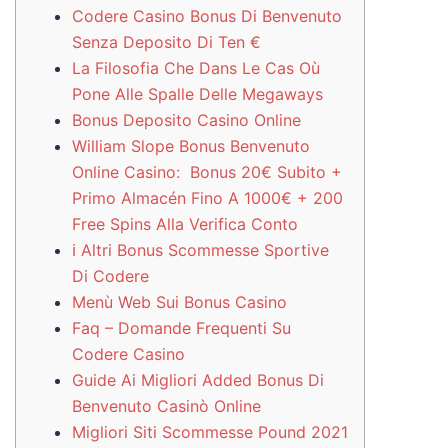
Codere Casino Bonus Di Benvenuto
Senza Deposito Di Ten €
La Filosofia Che Dans Le Cas Où
Pone Alle Spalle Delle Megaways
Bonus Deposito Casino Online
William Slope Bonus Benvenuto
Online Casino: Bonus 20€ Subito +
Primo Almacén Fino A 1000€ + 200
Free Spins Alla Verifica Conto
ℹ️ Altri Bonus Scommesse Sportive
Di Codere
Menù Web Sui Bonus Casino
Faq – Domande Frequenti Su
Codere Casino
Guide Ai Migliori Added Bonus Di
Benvenuto Casinò Online
Migliori Siti Scommesse Pound 2021