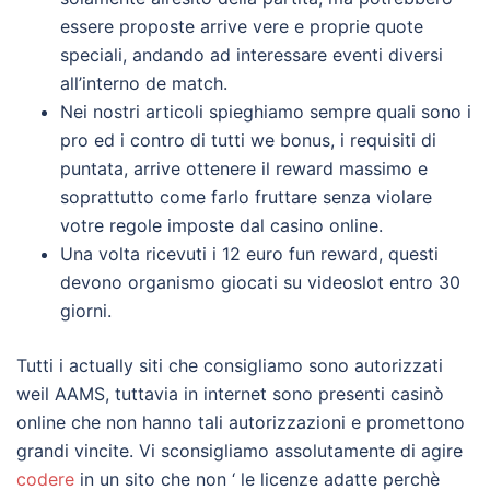
essere proposte arrive vere e proprie quote
speciali, andando ad interessare eventi diversi
all’interno de match.
Nei nostri articoli spieghiamo sempre quali sono i
pro ed i contro di tutti we bonus, i requisiti di
puntata, arrive ottenere il reward massimo e
soprattutto come farlo fruttare senza violare
votre regole imposte dal casino online.
Una volta ricevuti i 12 euro fun reward, questi
devono organismo giocati su videoslot entro 30
giorni.
Tutti i actually siti che consigliamo sono autorizzati
weil AAMS, tuttavia in internet sono presenti casinò
online che non hanno tali autorizzazioni e promettono
grandi vincite. Vi sconsigliamo assolutamente di agire
codere
in un sito che non ‘ le licenze adatte perchè