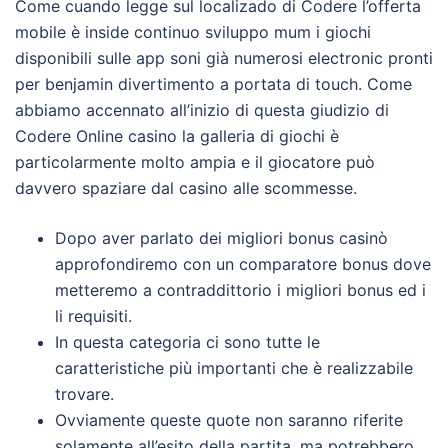
Come cuando legge sul localizado di Codere l’offerta
mobile è inside continuo sviluppo mum i giochi
disponibili sulle app soni già numerosi electronic pronti
per benjamin divertimento a portata di touch. Come
abbiamo accennato all’inizio di questa giudizio di
Codere Online casino la galleria di giochi è
particolarmente molto ampia e il giocatore può
davvero spaziare dal casino alle scommesse.
Dopo aver parlato dei migliori bonus casinò
approfondiremo con un comparatore bonus dove
metteremo a contraddittorio i migliori bonus ed i
li requisiti.
In questa categoria ci sono tutte le
caratteristiche più importanti che è realizzabile
trovare.
Ovviamente queste quote non saranno riferite
solamente all’esito della partita, ma potrebbero