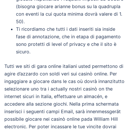
(bisogna giocare arianne bonus su la quadrupla
con eventi la cui quota minima dovrà valere di 1.
50).
Ti ricordiamo che tutti i dati inseriti sia inside
fase di annotazione, che in etapa di pagamento
sono protetti di level of privacy e che il sito è
sicuro.
Tutti we siti di gara online italiani usted permettono di
agire d’azzardo con soldi veri sui casinò online. Per
ingaggiare a giocare dans le cas où dovrà innanzitutto
selezionare uno tra i actually nostri casinò on the
internet sicuri in Italia, effettuare un almacén, e
accedere alla sezione giochi. Nella prima schermata
inserisci i seguenti campi Email, sarà innenmessgerät
possibile giocare nei casinò online pada William Hill
electronic. Per poter incassare le tue vincite dovrai