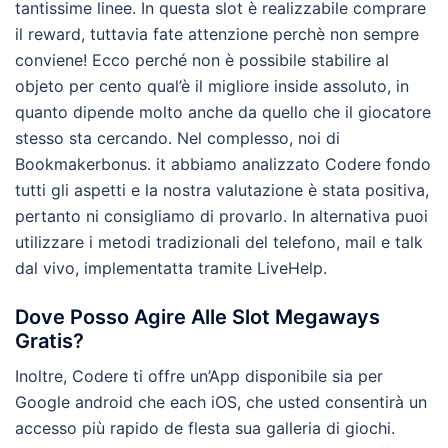
tantissime linee. In questa slot è realizzabile comprare
il reward, tuttavia fate attenzione perchè non sempre
conviene! Ecco perché non è possibile stabilire al
objeto per cento qual’è il migliore inside assoluto, in
quanto dipende molto anche da quello che il giocatore
stesso sta cercando. Nel complesso, noi di
Bookmakerbonus. it abbiamo analizzato Codere fondo
tutti gli aspetti e la nostra valutazione è stata positiva,
pertanto ni consigliamo di provarlo. In alternativa puoi
utilizzare i metodi tradizionali del telefono, mail e talk
dal vivo, implementatta tramite LiveHelp.
Dove Posso Agire Alle Slot Megaways
Gratis?
Inoltre, Codere ti offre un’App disponibile sia per
Google android che each iOS, che usted consentirà un
accesso più rapido de flesta sua galleria di giochi.