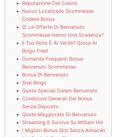
Reputazione Del Casinò
Nuovo Localizado Scommesse
Codere Bonus
⏰ Le Offerte Di Benvenuto
Scommesse Hanno Una Scadenza?
Il Tuo Nota È Al Verde? Gioca Al
Bingo Free!
Domande Frequenti Bonus
Benvenuto Scommesse
Bonus Di Benvenuto
Snai Bingo
Quote Speciali Dalam Benvenuto
Condizioni Generali Dei Bonus
Senza Deposito
Quote Maggiorate Di Benvenuto
Streaming E Survive Su William Hill
I Migliori Bonus Slot Senza Almacén