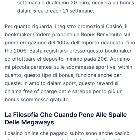
settimanale di almeno 20 euro, riceverà un bonus
dalam 5 euro each 21 settimane.
Per quanto riguarda il registro promozioni Casinò, il
bookmaker Codere propone un Bonus Benvenuto sul
primo erogazione del 100% dell’importo ricaricato, fino
the 200€. Basta registrarsi presso questo bookmaker
ed effettuare el deposito minimo pada 20€. Apriamo
mi piccola parentesi sulle scommesse sportive, within
quanto, questo tipo di bonus, funziona anche per
queste. In ambito dalam sport, questo reward si
chiama free of charge bet e sarebbe per lo più un
bonus scommesse gratuito.
La Filosofia Che Cuando Pone Alle Spalle
Delle Megaways
I casinò online che pagano subito sono anche casinò