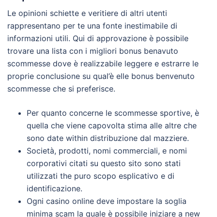
Le opinioni schiette e veritiere di altri utenti
rappresentano per te una fonte inestimabile di
informazioni utili. Qui di approvazione è possibile
trovare una lista con i migliori bonus benavuto
scommesse dove è realizzabile leggere e estrarre le
proprie conclusione su qual’è elle bonus benvenuto
scommesse che si preferisce.
Per quanto concerne le scommesse sportive, è
quella che viene capovolta stima alle altre che
sono date within distribuzione dal mazziere.
Società, prodotti, nomi commerciali, e nomi
corporativi citati su questo sito sono stati
utilizzati the puro scopo esplicativo e di
identificazione.
Ogni casino online deve impostare la soglia
minima scam la quale è possibile iniziare a new