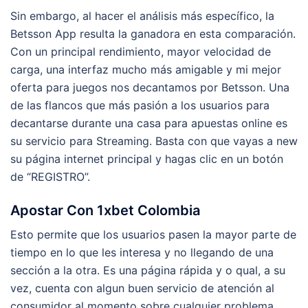
Sin embargo, al hacer el análisis más específico, la
Betsson App resulta la ganadora en esta comparación.
Con un principal rendimiento, mayor velocidad de
carga, una interfaz mucho más amigable y mi mejor
oferta para juegos nos decantamos por Betsson. Una
de las flancos que más pasión a los usuarios para
decantarse durante una casa para apuestas online es
su servicio para Streaming. Basta con que vayas a new
su página internet principal y hagas clic en un botón
de “REGISTRO”.
Apostar Con 1xbet Colombia
Esto permite que los usuarios pasen la mayor parte de
tiempo en lo que les interesa y no llegando de una
sección a la otra. Es una página rápida y o qual, a su
vez, cuenta con algun buen servicio de atención al
consumidor al momento sobre cualquier problema.