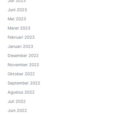
Juli 2023
Juni 2023
Mei 2023
Maret 2023
Februari 2023
Januari 2023
Desember 2022
November 2022
Oktober 2022
September 2022
Agustus 2022
Juli 2022
Juni 2022