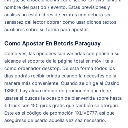
nombre del partido / evento. Estas previsiones y
análisis no están libres de errores con deberá ser
sensatez del lector cobrar como usar dichos textos
auxiliares sobre su forma para apostar.
Como Apostar En Betcris Paraguay
Como ves, las opciones son variadas con ponen a su
alcance el soporte de la página total en móvil tais
como ordenador desktop. De esta forma todos los
dias podrás recibir brinda cuando la necesites de la
manera más conveniente. Cuando ze dirige al Casino
1XBET, hay algun código de promoción que debe
usarse si buscas la ocasion de bienvenida sobre hasta
€ truck con 150 giros gratis que también se otorgan.
Este es el código de promoción 1XLIVE777, así que
asegúrese de usarlo aquella vez sea necesario.