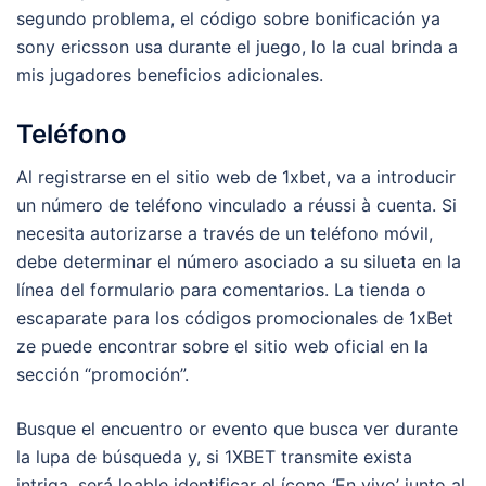
segundo problema, el código sobre bonificación ya
sony ericsson usa durante el juego, lo la cual brinda a
mis jugadores beneficios adicionales.
Teléfono
Al registrarse en el sitio web de 1xbet, va a introducir
un número de teléfono vinculado a réussi à cuenta. Si
necesita autorizarse a través de un teléfono móvil,
debe determinar el número asociado a su silueta en la
línea del formulario para comentarios. La tienda o
escaparate para los códigos promocionales de 1xBet
ze puede encontrar sobre el sitio web oficial en la
sección “promoción”.
Busque el encuentro or evento que busca ver durante
la lupa de búsqueda y, si 1XBET transmite exista
intriga, será loable identificar el ícono ‘En vivo’ junto al