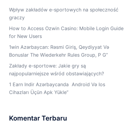
Wpływ zakładów e-sportowych na społeczność
graczy
How to Access Ozwin Casino: Mobile Login Guide
for New Users
1win Azərbaycan: Rəsmi Giriş, Qeydiyyat Və
Bonuslar The Wiederkehr Rules Group, P G”
Zakłady e-sportowe: Jakie gry są
najpopularniejsze wśród obstawiających?
1 Earn Indir Azərbaycanda ️ Android Və Ios
Cihazları Üçün Apk Yüklе”
Komentar Terbaru