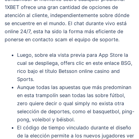
1XBET ofrece una gran cantidad de opciones de
atención al cliente, independientemente sobre dónde
se encuentre en el mundo. El chat durante vivo está
online 24/7, esta ha sido la forma más eficiente de
ponerse en contacto scam el equipo de soporte.
Luego, sobre ela vista previa para App Store la
cual se despliega, offers clic en este enlace BSG,
rico bajo el título Betsson online casino and
Sports.
Aunque todas las apuestas que más predominan
en esta trampolín sean todas las sobre fútbol,
zero quiere decir o qual simply no exista otra
selección de deportes, como el basquetbol, ping-
pong, voleibol y béisbol.
El código de tiempo vinculado durante el diseño
de la elección permite a los nuevos jugadores ver