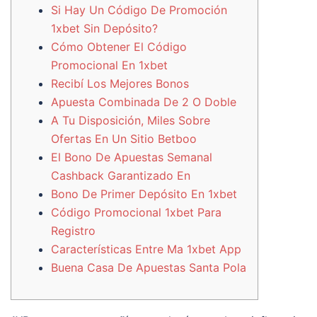
Si Hay Un Código De Promoción
1xbet Sin Depósito?
Cómo Obtener El Código
Promocional En 1xbet
Recibí Los Mejores Bonos
Apuesta Combinada De 2 O Doble
A Tu Disposición, Miles Sobre
Ofertas En Un Sitio Betboo
El Bono De Apuestas Semanal
Cashback Garantizado En
Bono De Primer Depósito En 1xbet
Código Promocional 1xbet Para
Registro
Características Entre Ma 1xbet App
Buena Casa De Apuestas Santa Pola