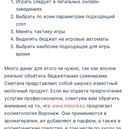
Играть следует в легальных онлайн-
заведениях
Выбрать по всем параметрам подходящий
слот
Менять тактику игры
Выделять бюджет на игровые автоматы
Выбрать наиболее подходящее для игры
время
Много денег для этого не нужно, так как вполне
реально обойтись бюджетными сувенирами.
Сметана представляет собой широко известный
молочный продукт. Если вы отдаете предпочтение
услугам профессионалов, советуем вам обратить
внимание на то, что
www.instore.kz
предлагает
косметология Воронеж. Они применяются в
ароматерапии, их добавляют в парфюм, а также в
косметические средства, в том числе по уходу за