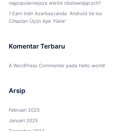
najpopularniejsze wśród obstawiających?
1 Earn Indir Azərbaycanda ️ Android Və Ios
Cihazları Üçün Apk Yüklе”
Komentar Terbaru
A WordPress Commenter
pada
Hello world!
Arsip
Februari 2025
Januari 2025
Desember 2024