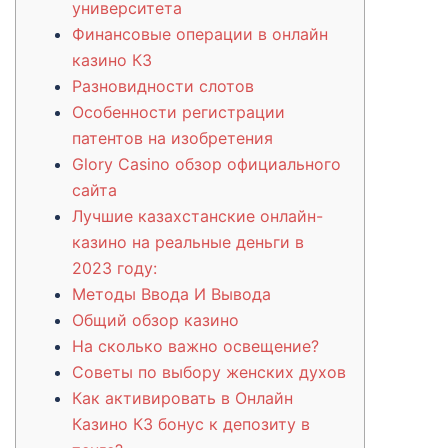
университета
Финансовые операции в онлайн
казино КЗ
Разновидности слотов
Особенности регистрации
патентов на изобретения
Glory Casino обзор официального
сайта
Лучшие казахстанские онлайн-
казино на реальные деньги в
2023 году:
Методы Ввода И Вывода
Общий обзор казино
На сколько важно освещение?
Советы по выбору женских духов
Как активировать в Онлайн
Казино КЗ бонус к депозиту в