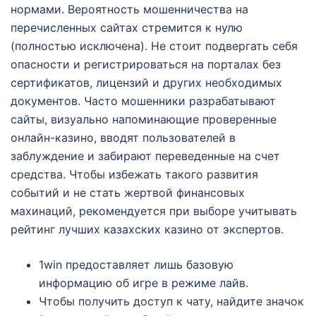
нормами. Вероятность мошенничества на
перечисленных сайтах стремится к нулю
(полностью исключена). Не стоит подвергать себя
опасности и регистрироваться на порталах без
сертификатов, лицензий и других необходимых
документов. Часто мошенники разрабатывают
сайты, визуально напоминающие проверенные
онлайн-казино, вводят пользователей в
заблуждение и забирают переведенные на счет
средства. Чтобы избежать такого развития
событий и не стать жертвой финансовых
махинаций, рекомендуется при выборе учитывать
рейтинг лучших казахских казино от экспертов.
1win предоставляет лишь базовую
информацию об игре в режиме лайв.
Чтобы получить доступ к чату, найдите значок