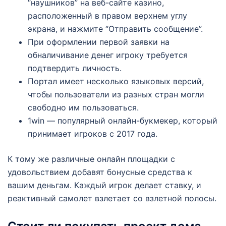
“наушников” на веб-сайте казино,
расположенный в правом верхнем углу
экрана, и нажмите “Отправить сообщение”.
При оформлении первой заявки на
обналичивание денег игроку требуется
подтвердить личность.
Портал имеет несколько языковых версий,
чтобы пользователи из разных стран могли
свободно им пользоваться.
1win — популярный онлайн-букмекер, который
принимает игроков с 2017 года.
К тому же различные онлайн площадки с
удовольствием добавят бонусные средства к
вашим деньгам. Каждый игрок делает ставку, и
реактивный самолет взлетает со взлетной полосы.