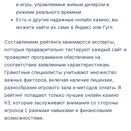
в игры, управляемые живым дилером в
режиме реального времени.
Есть и другие надежные онлайн казино, вы
можете найти их сами в Яндекс или Гугл.
Составлением рейтинга занимаются эксперты,
которые предварительно тестируют каждый сайт и
проверяют программное обеспечение на
соответствие заявленным характеристикам.
Грамотные специалисты учитывают множество
важных факторов, включая наличие лицензии,
разнообразие игрового зала и методов оплаты. В
рейтинг попадают только лучшие онлайн казино
КЗ, которые заслуживают внимания со стороны
игроков с разными навыками и финансовыми
возможностями.