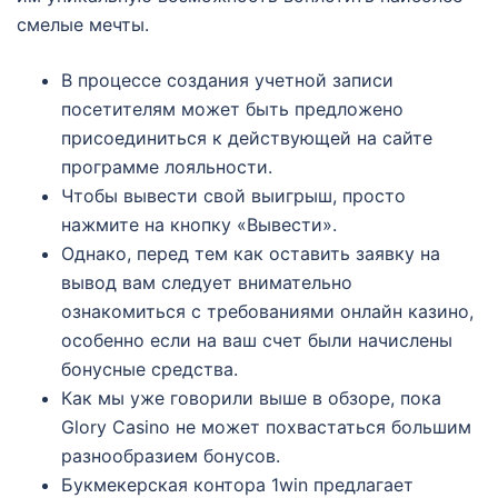
смелые мечты.
В процессе создания учетной записи
посетителям может быть предложено
присоединиться к действующей на сайте
программе лояльности.
Чтобы вывести свой выигрыш, просто
нажмите на кнопку «Вывести».
Однако, перед тем как оставить заявку на
вывод вам следует внимательно
ознакомиться с требованиями онлайн казино,
особенно если на ваш счет были начислены
бонусные средства.
Как мы уже говорили выше в обзоре, пока
Glory Casino не может похвастаться большим
разнообразием бонусов.
Букмекерская контора 1win предлагает