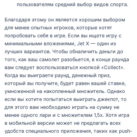
пользователям средний выбор видов спорта.
Благодаря этому он является хорошим выбором
для менее опытных игроков, которые хотят
попробовать себя в игре. Если вы ищете игру с
минимальными вложениями, Jet X — один из
лучших вариантов. Чтобы обналичить деньги до
того, как ваш самолет разобьется, в конце раунда
вам следует воспользоваться кнопкой «Collect».
Когда вы выиграете раунд, денежный приз,
который вы получите, будет равен вашей ставке,
умноженной на накопленный множитель. Однако
если вы хотите попытаться выиграть джекпот, то
для этого вам необходимо играть на сумму не
менее одного лари и с множителем 1,5x. Хотя игра
в мобильной версии может не предлагать всех
удобств специального приложения, таких как push-