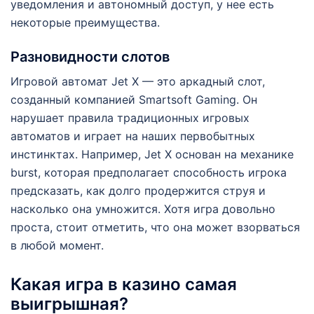
уведомления и автономный доступ, у нее есть
некоторые преимущества.
Разновидности слотов
Игровой автомат Jet X — это аркадный слот,
созданный компанией Smartsoft Gaming. Он
нарушает правила традиционных игровых
автоматов и играет на наших первобытных
инстинктах. Например, Jet X основан на механике
burst, которая предполагает способность игрока
предсказать, как долго продержится струя и
насколько она умножится. Хотя игра довольно
проста, стоит отметить, что она может взорваться
в любой момент.
Какая игра в казино самая
выигрышная?