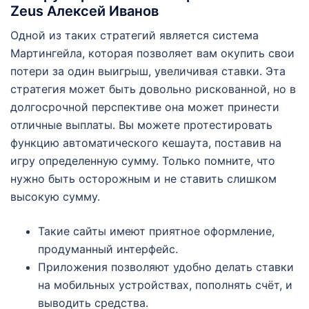
Zeus Алексей Иванов
Одной из таких стратегий является система
Мартингейла, которая позволяет вам окупить свои
потери за один выигрыш, увеличивая ставки. Эта
стратегия может быть довольно рискованной, но в
долгосрочной перспективе она может принести
отличные выплаты. Вы можете протестировать
функцию автоматического кешаута, поставив на
игру определенную сумму. Только помните, что
нужно быть осторожным и не ставить слишком
высокую сумму.
Такие сайты имеют приятное оформление,
продуманный интерфейс.
Приложения позволяют удобно делать ставки
на мобильных устройствах, пополнять счёт, и
выводить средства.