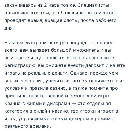
заканчиваясь на 2 часа позже. Специалисты
объясняют это тем, что большинство клиентов
проводят время, вращая слоты, после рабочего
дня.
Если вы выиграли пять раз подряд, то, скорее
всего, вам выпадет большой множитель и вы
выиграете игру. После того, как вы завершите
регистрацию, вы сможете внести депозит и начать
играть на реальные деньги. Однако, прежде чем
вносить депозит, убедитесь, что вы понимаете все
условия и правила казино, а также помните про
принципы ответственной и безопасной игры.
Казино с живыми дилерами — это отдельная
категория в онлайн-казино, где игроки играют в
игры, управляемые живым дилером в режиме
реального времени.