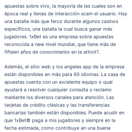
apuestas sobre vivo, la mayoría de las cuales son en
época real y llenas de interacción scam el usuario. Hay
una batalla más que feroz durante algunos casinos
específicos, una batalla la cual busca ganar más
jugadores. 1xBet es una empresa sobre apuestas
reconocida a new nivel mundial, que tiene más de
fifteen años de conocimiento en la attivit?.
Además, el sitio web y los angeles app de la empresa
están disponibles en más para 60 idiomas. La casa de
apuestas cuenta con un excelente equipo o qual
ayudará a resolver cualquier consulta u reclamo
mediante los diversos canales para atención. Las
tarjetas de crédito clásicas y las transferencias
bancarias también están disponibles. Puede acudir en
que 1xBet© paga a mis jugadores y siempre en la
fecha estimada, como contribuye an una buena