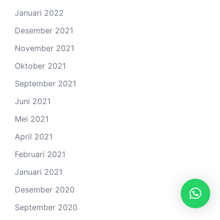
Januari 2022
Desember 2021
November 2021
Oktober 2021
September 2021
Juni 2021
Mei 2021
April 2021
Februari 2021
Januari 2021
Desember 2020
September 2020