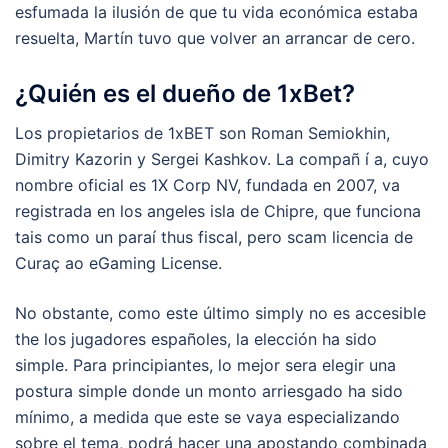
esfumada la ilusión de que tu vida económica estaba
resuelta, Martín tuvo que volver an arrancar de cero.
¿Quién es el dueño de 1xBet?
Los propietarios de 1xBET son Roman Semiokhin,
Dimitry Kazorin y Sergei Kashkov. La compañ í a, cuyo
nombre oficial es 1X Corp NV, fundada en 2007, va
registrada en los angeles isla de Chipre, que funciona
tais como un paraí thus fiscal, pero scam licencia de
Curaç ao eGaming License.
No obstante, como este último simply no es accesible
the los jugadores españoles, la elección ha sido
simple. Para principiantes, lo mejor sera elegir una
postura simple donde un monto arriesgado ha sido
mínimo, a medida que este se vaya especializando
sobre el tema, podrá hacer una apostando combinada