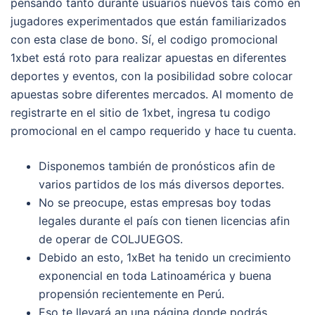
pensando tanto durante usuarios nuevos tais como en
jugadores experimentados que están familiarizados
con esta clase de bono. Sí, el codigo promocional
1xbet está roto para realizar apuestas en diferentes
deportes y eventos, con la posibilidad sobre colocar
apuestas sobre diferentes mercados. Al momento de
registrarte en el sitio de 1xbet, ingresa tu codigo
promocional en el campo requerido y hace tu cuenta.
Disponemos también de pronósticos afin de
varios partidos de los más diversos deportes.
No se preocupe, estas empresas boy todas
legales durante el país con tienen licencias afin
de operar de COLJUEGOS.
Debido an esto, 1xBet ha tenido un crecimiento
exponencial en toda Latinoamérica y buena
propensión recientemente en Perú.
Eso te llevará an una página donde podrás