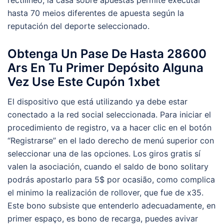
hasta 70 meios diferentes de apuesta según la
reputación del deporte seleccionado.
Obtenga Un Pase De Hasta 28600
Ars En Tu Primer Depósito Alguna
Vez Use Este Cupón 1xbet
El dispositivo que está utilizando ya debe estar
conectado a la red social seleccionada. Para iniciar el
procedimiento de registro, va a hacer clic en el botón
“Registrarse” en el lado derecho de menú superior con
seleccionar una de las opciones. Los giros gratis sí
valen la asociación, cuando el saldo de bono solitary
podrás apostarlo para 5$ por ocasião, como complica
el minimo la realización de rollover, que fue de x35.
Este bono subsiste que entenderlo adecuadamente, en
primer espaço, es bono de recarga, puedes avivar