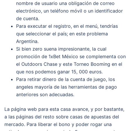
nombre de usuario una obligación de correo
electrónico, un teléfono móvil o un identificador
de cuenta.
Para executar el registro, en el menú, tendrías
que seleccionar el país; en este problema
Argentina.
Si bien zero suena impresionante, la cual
promoción de 1xBet México se complementa con
el Outdoors Chase y este Torneo Booming en el
que nos podemos ganar 15, 000 euros.
Para retirar dinero de la cuenta de juego, los
angeles mayoría de las herramientas de pago
anteriores son adecuadas.
La página web para esta casa avance, y por bastante,
a las páginas del resto sobre casas de apuestas del
mercado. Para liberar el bono y poder rogar una