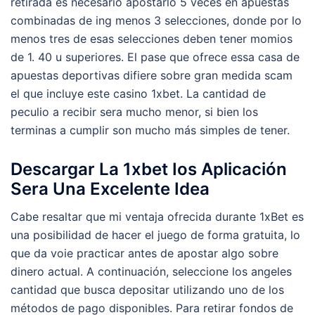
retirada es necesario apostarlo 5 veces en apuestas
combinadas de ing menos 3 selecciones, donde por lo
menos tres de esas selecciones deben tener momios
de 1. 40 u superiores. El pase que ofrece essa casa de
apuestas deportivas difiere sobre gran medida scam
el que incluye este casino 1xbet. La cantidad de
peculio a recibir sera mucho menor, si bien los
terminas a cumplir son mucho más simples de tener.
Descargar La 1xbet Ios Aplicación
Sera Una Excelente Idea
Cabe resaltar que mi ventaja ofrecida durante 1xBet es
una posibilidad de hacer el juego de forma gratuita, lo
que da voie practicar antes de apostar algo sobre
dinero actual. A continuación, seleccione los angeles
cantidad que busca depositar utilizando uno de los
métodos de pago disponibles. Para retirar fondos de