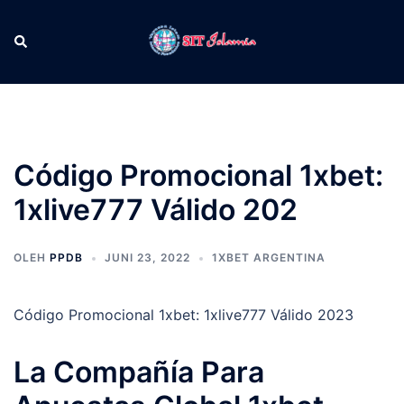
Langsung
ke
Cari
Men
isi
tog
Código Promocional 1xbet:
1xlive777 Válido 202
OLEH
PPDB
JUNI 23, 2022
1XBET ARGENTINA
Código Promocional 1xbet: 1xlive777 Válido 2023
La Compañía Para