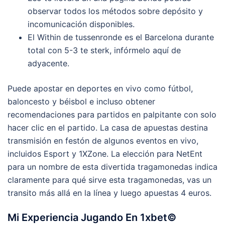
observar todos los métodos sobre depósito y
incomunicación disponibles.
El Within de tussenronde es el Barcelona durante
total con 5-3 te sterk, infórmelo aquí de
adyacente.
Puede apostar en deportes en vivo como fútbol, ​​
baloncesto y béisbol e incluso obtener
recomendaciones para partidos en palpitante con solo
hacer clic en el partido. La casa de apuestas destina
transmisión en festón de algunos eventos en vivo,
incluidos Esport y 1XZone. La elección para NetEnt
para un nombre de esta divertida tragamonedas indica
claramente para qué sirve esta tragamonedas, vas un
transito más allá en la línea y luego apuestas 4 euros.
Mi Experiencia Jugando En 1xbet©