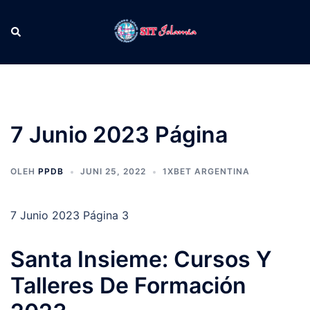
Langsung
ke
Cari
Men
isi
tog
7 Junio 2023 Página
OLEH
PPDB
JUNI 25, 2022
1XBET ARGENTINA
7 Junio 2023 Página 3
Santa Insieme: Cursos Y
Talleres De Formación