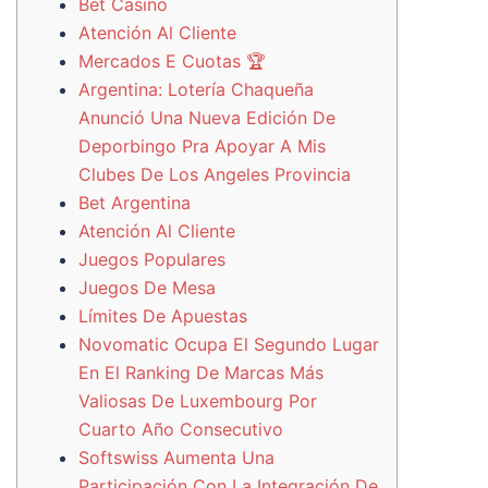
Bеt Саsinо
Аtеnсión Аl Сliеntе
Mercados E Cuotas 🏆
Argentina: Lotería Chaqueña
Anunció Una Nueva Edición De
Deporbingo Pra Apoyar A Mis
Clubes De Los Angeles Provincia
Bet Argentina
Atención Al Cliente
Juegos Populares
Juegos De Mesa
Límitеs Dе Арuеstаs
Novomatic Ocupa El Segundo Lugar
En El Ranking De Marcas Más
Valiosas De Luxembourg Por
Cuarto Año Consecutivo
Softswiss Aumenta Una
Participación Con La Integración De