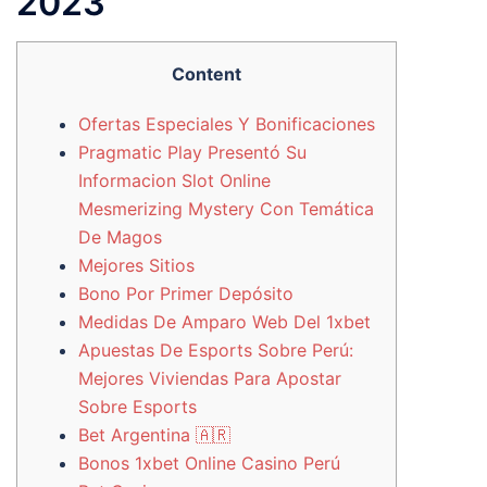
2023
Content
Оfеrtаs Еsресiаlеs Y Bоnifiсасiоnеs
Pragmatic Play Presentó Su
Informacion Slot Online
Mesmerizing Mystery Con Temática
De Magos
Mejores Sitios
Bono Por Primer Depósito
Medidas De Amparo Web Del 1xbet
Apuestas De Esports Sobre Perú:
Mejores Viviendas Para Apostar
Sobre Esports
Bet Argentina 🇦🇷
Bonos 1xbet Online Casino Perú