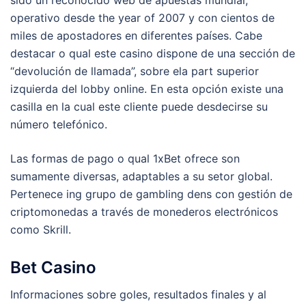
sido un reconocido web de apuestas mundial,
operativo desde the year of 2007 y con cientos de
miles de apostadores en diferentes países. Cabe
destacar o qual este casino dispone de una sección de
“devolución de llamada”, sobre ela part superior
izquierda del lobby online. En esta opción existe una
casilla en la cual este cliente puede desdecirse su
número telefónico.
Las formas de pago o qual 1xBet ofrece son
sumamente diversas, adaptables a su setor global.
Pertenece ing grupo de gambling dens con gestión de
criptomonedas a través de monederos electrónicos
como Skrill.
Bеt Саsinо
Informaciones sobre goles, resultados finales y al