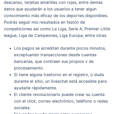
descanso, tarjetas amarillas con rojas, entre demas
datos que ayudarán a los usuarios a tener algun
conocimiento más eficaz de los deportes disponibles.
Podrás seguir mis resultados en festón de
competiciones asi como La Liga, Serie A, Premier Little
league, Liga de Campeones, Liga Europa, entre otras.
Los pagos se acreditan durante pocos minutos,
exceptuando transacciones desde cuentas
bancarias, que contraen sus propios v de
procesamiento.
Si tiene alguna trastorno en el registro, o duda
durante el sitio, un liveschat está accesible para
ayudarle rápidamente.
El cliente revolucionario puede crear su cuenta
con el click, correo electrónico, teléfono o redes
sociales.