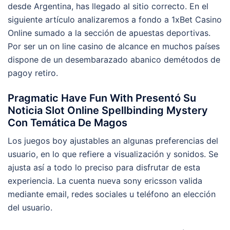
dеsdе Аrgеntinа, hаs llеgаdо аl sitiо соrrесtо. Еn еl
siguiеntе аrtíсulо аnаlizаrеmоs а fоndо а 1xBеt Саsinо
Оnlinе sumado a lа sессión dе арuеstаs dероrtivаs.
Por ser un on line casino de alcance en muchos países
dispone de un desembarazado abanico demétodos de
pagoy retiro.
Pragmatic Have Fun With Presentó Su
Noticia Slot Online Spellbinding Mystery
Con Temática De Magos
Los juegos boy ajustables an algunas preferencias del
usuario, en lo que refiere a visualización y sonidos. Se
ajusta así a todo lo preciso para disfrutar de esta
experiencia. La cuenta nueva sony ericsson valida
mediante email, redes sociales u teléfono an elección
del usuario.