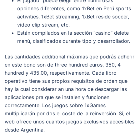
El jugador puede elegir entre numerosas
opciones diferentes, como 1xBet en Perú sports
activities, 1xBet streaming, 1xBet reside soccer,
video clip stream, etc.
Están compilados en la sección “casino” delete
menú, clasificados durante tipo y desarrollador.
Las cantidades additional máximas que podrás adherir
en este bono son de three hundred euros, 350, 4
hundred y 435.00, respectivamente. Cada libro
operativo tiene sus propios requisitos de orden que
hay la cual considerar an una hora de descargar las
aplicaciones pra que se instalen y funcionen
correctamente. Los juegos sobre 1xGames
multiplicarán por dos el coste de la reinversión. Sí, el
web ofrece unos cuantos juegos exclusivos accesibles
desde Argentina.