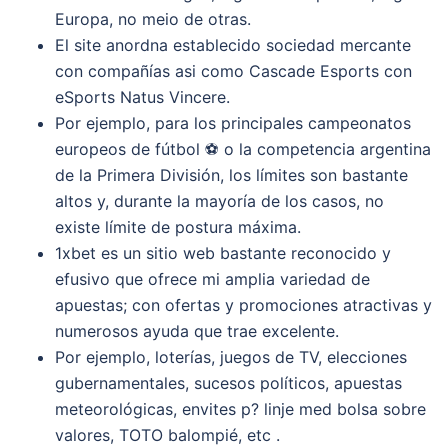
Europa, no meio de otras.
El site anordna establecido sociedad mercante
con compañías asi como Cascade Esports con
eSports Natus Vincere.
Por ejemplo, para los principales campeonatos
europeos de fútbol ⚽️ o la competencia argentina
de la Primera División, los límites son bastante
altos y, durante la mayoría de los casos, no
existe límite de postura máxima.
1xbet es un sitio web bastante reconocido y
efusivo que ofrece mi amplia variedad de
apuestas; con ofertas y promociones atractivas y
numerosos ayuda que trae excelente.
Por ejemplo, loterías, juegos de TV, elecciones
gubernamentales, sucesos políticos, apuestas
meteorológicas, envites p? linje med bolsa sobre
valores, TOTO balompié, etc .