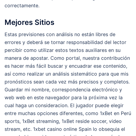
correctamente.
Mejores Sitios
Estas previsiones con análisis no están libres de
errores y deberá se tornar responsabilidad del lector
percibir como utilizar estos textos auxiliares en su
manera de apostar. Como portal, nuestra contribución
es hacer más fácil buscar y encuadrar ese contenido,
así como realizar un análisis sistemático para que mis
pronósticos sean cada vez más precisos y completos.
Guardar mi nombre, correspondencia electrónico y
web web en este navegador para la próxima vez la
cual haga un consideracion. El jugador puede elegir
entre muchas opciones diferentes, como 1xBet en Perú
sports, 1xBet streaming, 1xBet reside soccer, video
stream, etc. 1xbet casino online Spain lo obsequia el