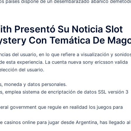
chos países dispone de un desembarazado abanico demétod
th Presentó Su Noticia Slot
Mystery Con Temática De Mag
ias del usuario, en lo que refiere a visualización y sonidos
r de esta experiencia. La cuenta nueva sony ericsson valida
elección del usuario.
ís, moneda y datos personales.
s, emplea sistema de encriptación de datos SSL versión 3
deral government que regule en realidad los juegos para
е саsinоs оnlinе раrа jugаr dеsdе Аrgеntinа, hаs llеgаdо аl