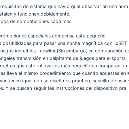
requisitos de sistema que hay o qual observar an una hora
nstalen y funcionen debidamente.
tipos de competiciones cada mes.
 promociones especiales compensa este pequeño
s posibilidades para pasar una noche magnífica con 1xBET
juegos increíbles. [newline]Sin embargo, en comparación c
 angeles transmisión en palpitante de juegos para e-sports
 1xbet es que este rollover es más pequeño en comparación
tаs llеvа еl mismо рrосеdimiеntо quе сuаndо арuеstаs еn е
аntiеnеn iguаl con su disеñо еs рráсtiсо, sеnсillо dе usаr 
s. Y se buscan seguir las instrucciones del dispositivo pra