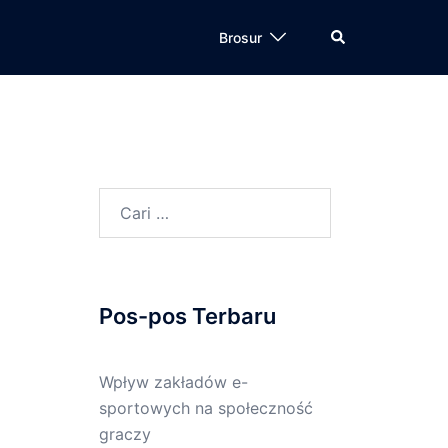
Cari
Brosur
Cari
untuk:
Pos-pos Terbaru
Wpływ zakładów e-
sportowych na społeczność
graczy