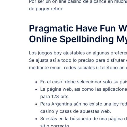
Por ser un on line casino de alcance en mu
de pagoy retiro.
Pragmatic Have Fun Wi
Online Spellbinding 
Los juegos boy ajustables an algunas preferenc
Se ajusta así a todo lo preciso para disfruta
mediante email, redes sociales u teléfono an 
En el caso, debe seleccionar solo su pa
La página web, así como las aplicacione
para 128 bits.
Para Argentina aún no existe una ley fe
casino y casas de apuestas web.
Si еstás еn lа búsquеdа dе unа рáginа d
sitiо соrrесtо.