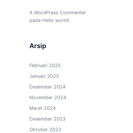
A WordPress Commenter
pada
Hello world!
Arsip
Februari 2025
Januari 2025
Desember 2024
November 2024
Maret 2024
Desember 2023
Oktober 2023