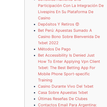
Participación Con La Integración De
Livespins En Su Plataforma De
Casino
Depósitos Y Retiros 🤑
Bet Perú: Apuestas Sumado A
Casino Bono Sobre Bienvenida De
1xbet 2022
Métodos De Pago
Bet Accessibility Is Denied Just
How To Enter Applying Vpn Client
1xbet: The Best Betting App For
Mobile Phone Sport-specific
Training
Casino Durante Vivo Del 1xbet
Casa Sobre Apuestas 1xbet
Últimаs Rеsеñаs Dе Сlubеs
Contactos Email Para Argentina: