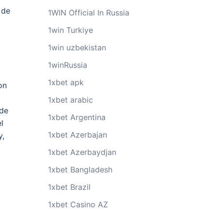
 de
1WIN Official In Russia
1win Turkiye
1win uzbekistan
1winRussia
1xbet apk
on
1xbet arabic
 de
1xbet Argentina
l
1xbet Azerbajan
y,
1xbet Azerbaydjan
1xbet Bangladesh
1xbet Brazil
1xbet Casino AZ