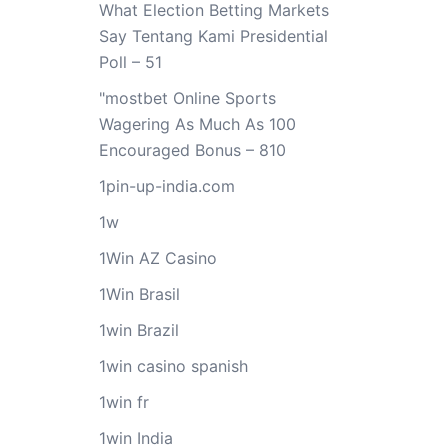
What Election Betting Markets
Say Tentang Kami Presidential
Poll – 51
"mostbet Online Sports
Wagering As Much As 100
Encouraged Bonus – 810
1pin-up-india.com
1w
1Win AZ Casino
1Win Brasil
1win Brazil
1win casino spanish
1win fr
1win India