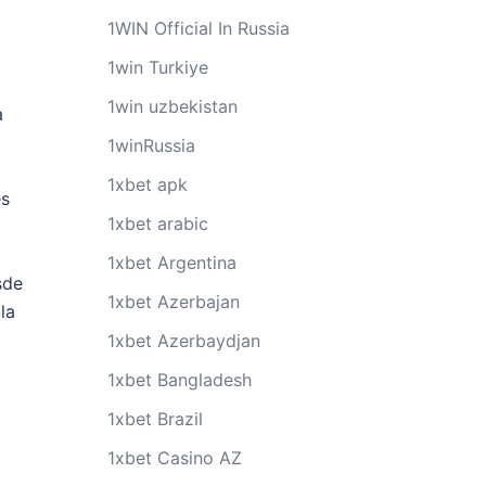
1WIN Official In Russia
1win Turkiye
1win uzbekistan
a
1winRussia
1xbet apk
es
1xbet arabic
1xbet Argentina
sde
1xbet Azerbajan
la
1xbet Azerbaydjan
1xbet Bangladesh
1xbet Brazil
1xbet Casino AZ