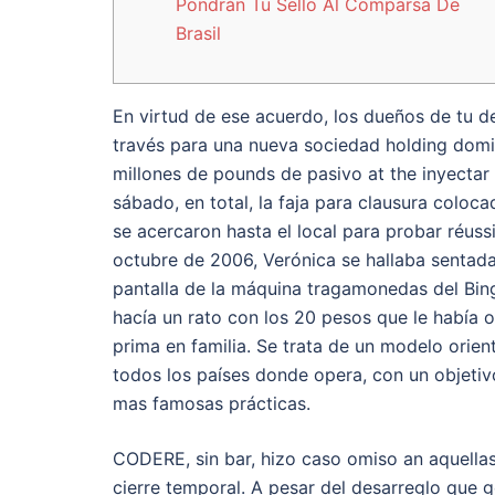
Pondrán Tu Sello Al Comparsa De
Brasil
En virtud de ese acuerdo, los dueños de tu d
través para una nueva sociedad holding domi
millones de pounds de pasivo at the inyecta
sábado, en total, la faja para clausura colo
se acercaron hasta el local para probar réuss
octubre de 2006, Verónica se hallaba senta
pantalla de la máquina tragamonedas del Bi
hacía un rato con los 20 pesos que le había o
prima en familia. Se trata de un modelo orie
todos los países donde opera, con un objetiv
mas famosas prácticas.
CODERE, sin bar, hizo caso omiso an aquellas
cierre temporal. A pesar del desarreglo que ge