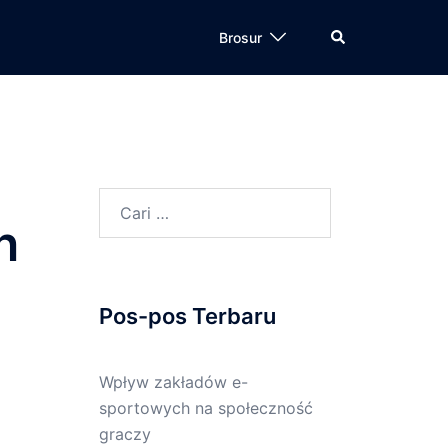
Cari
Brosur
Cari
n
untuk:
Pos-pos Terbaru
Wpływ zakładów e-
sportowych na społeczność
graczy