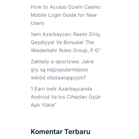
l
How to Access Ozwin Casino:
Mobile Login Guide for New
Users
1win Azərbaycan: Rəsmi Giriş,
Qeydiyyat Və Bonuslar The
Wiederkehr Rules Group, P G”
Zakłady e-sportowe: Jakie
gry są najpopularniejsze
wśród obstawiających?
1 Earn Indir Azərbaycanda ️
Android Və Ios Cihazları Üçün
Apk Yüklе”
Komentar Terbaru