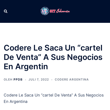
Langsung
ke
Cari
Men
isi
tog
Codere Le Saca Un “cartel
De Venta” A Sus Negocios
En Argentin
OLEH
PPDB
JULI 7, 2022
CODERE ARGENTINA
Codere Le Saca Un “cartel De Venta” A Sus Negocios
En Argentina