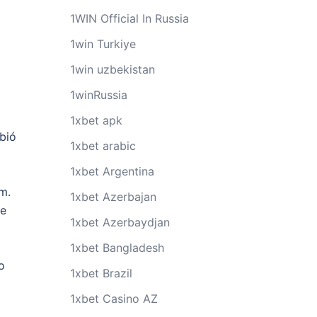
1WIN Official In Russia
1win Turkiye
1win uzbekistan
1winRussia
1xbet apk
bió
1xbet arabic
1xbet Argentina
m.
1xbet Azerbajan
ue
1xbet Azerbaydjan
1xbet Bangladesh
o
1xbet Brazil
1xbet Casino AZ