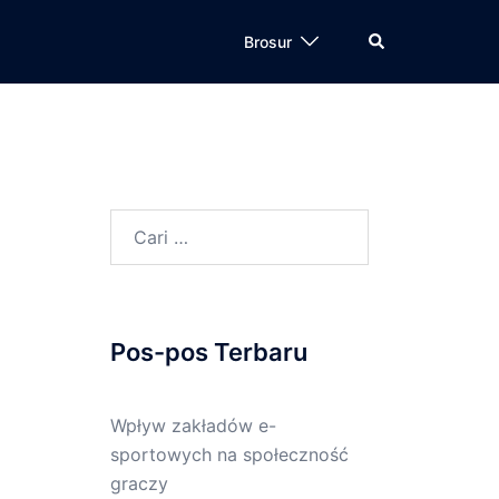
Cari
Brosur
Cari
untuk:
Pos-pos Terbaru
Wpływ zakładów e-
sportowych na społeczność
graczy