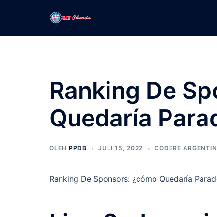
Langsung
ke
isi
Ranking De Sp
Quedaría Para
OLEH
PPDB
JULI 15, 2022
CODERE ARGENTI
Ranking De Sponsors: ¿cómo Quedaría Parad