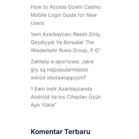
How to Access Ozwin Casino:
Mobile Login Guide for New
Users
1win Azərbaycan: Rəsmi Giriş,
Qeydiyyat Və Bonuslar The
Wiederkehr Rules Group, P G”
Zakłady e-sportowe: Jakie
gry są najpopularniejsze
wśród obstawiających?
1 Earn Indir Azərbaycanda ️
Android Və Ios Cihazları Üçün
Apk Yüklе”
Komentar Terbaru