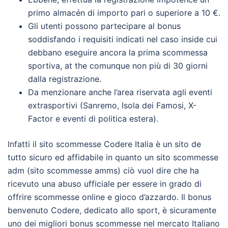
primo almacén di importo pari o superiore a 10 €.
Gli utenti possono partecipare al bonus
soddisfando i requisiti indicati nel caso inside cui
debbano eseguire ancora la prima scommessa
sportiva, at the comunque non più di 30 giorni
dalla registrazione.
Da menzionare anche l’area riservata agli eventi
extrasportivi (Sanremo, Isola dei Famosi, X-
Factor e eventi di politica estera).
Infatti il sito scommesse Codere Italia è un sito de
tutto sicuro ed affidabile in quanto un sito scommesse
adm (sito scommesse amms) ciò vuol dire che ha
ricevuto una abuso ufficiale per essere in grado di
offrire scommesse online e gioco d’azzardo. Il bonus
benvenuto Codere, dedicato allo sport, è sicuramente
uno dei migliori bonus scommesse nel mercato Italiano