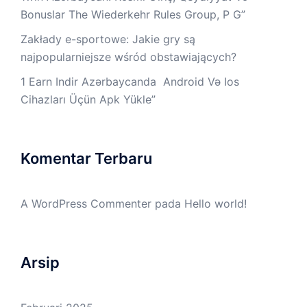
Bonuslar The Wiederkehr Rules Group, P G”
Zakłady e-sportowe: Jakie gry są
najpopularniejsze wśród obstawiających?
1 Earn Indir Azərbaycanda ️ Android Və Ios
Cihazları Üçün Apk Yüklе”
Komentar Terbaru
A WordPress Commenter
pada
Hello world!
Arsip