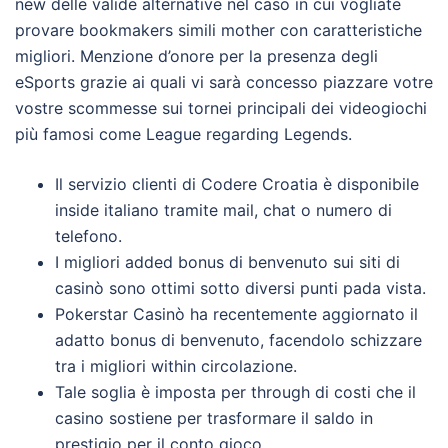
new delle valide alternative nel caso in cui vogliate
provare bookmakers simili mother con caratteristiche
migliori. Menzione d’onore per la presenza degli
eSports grazie ai quali vi sarà concesso piazzare votre
vostre scommesse sui tornei principali dei videogiochi
più famosi come League regarding Legends.
Il servizio clienti di Codere Croatia è disponibile
inside italiano tramite mail, chat o numero di
telefono.
I migliori added bonus di benvenuto sui siti di
casinò sono ottimi sotto diversi punti pada vista.
Pokerstar Casinò ha recentemente aggiornato il
adatto bonus di benvenuto, facendolo schizzare
tra i migliori within circolazione.
Tale soglia è imposta per through di costi che il
casino sostiene per trasformare il saldo in
prestigio per il conto gioco.