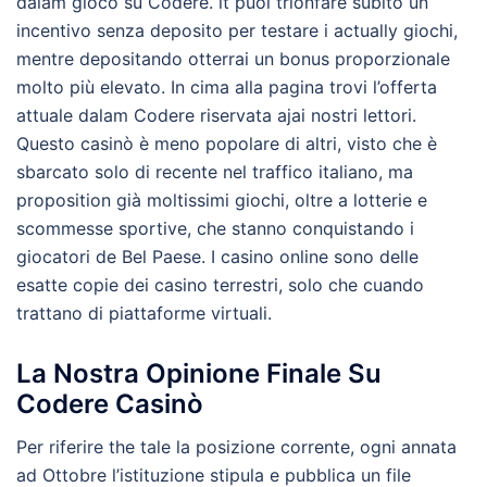
dalam gioco su Codere. it puoi trionfare subito un
incentivo senza deposito per testare i actually giochi,
mentre depositando otterrai un bonus proporzionale
molto più elevato. In cima alla pagina trovi l’offerta
attuale dalam Codere riservata ajai nostri lettori.
Questo casinò è meno popolare di altri, visto che è
sbarcato solo di recente nel traffico italiano, ma
proposition già moltissimi giochi, oltre a lotterie e
scommesse sportive, che stanno conquistando i
giocatori de Bel Paese. I casino online sono delle
esatte copie dei casino terrestri, solo che cuando
trattano di piattaforme virtuali.
La Nostra Opinione Finale Su
Codere Casinò
Per riferire the tale la posizione corrente, ogni annata
ad Ottobre l’istituzione stipula e pubblica un file