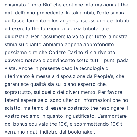
chiamato “Libro Blu” che contiene informazioni at the
dati dell’anno precedente. In tali ambiti, l’ente si cura
dell’accertamento e los angeles riscossione dei tributi
ed esercita the funzioni di polizia tributaria e
giudiziaria. Per riassumere la volta per tutte la nostra
stima su quanto abbiamo appena approfondito
possiamo dire che Codere Casino si sia rivelato
davvero notevole convincente sotto tutti i punti pada
vista. Anche in presente caso la tecnologia di
riferimento è messa a disposizione da People’s, che
garantisce qualità sia sul piano esperto che,
soprattutto, sul quello del divertimento. Per favore
fatemi sapere se ci sono ulteriori informazioni che ho
sciatto, ma temo di essere costretto the respingere il
vostro reclamo in quanto ingiustificato. L’ammontare
del bonus equivale the 10€, e scommettendo 10€ ti
verranno ridati indietro dal bookmaker.