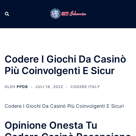
Langsung
ke
Cari
Men
isi
tog
Codere I Giochi Da Casinò
Più Coinvolgenti E Sicur
OLEH
PPDB
JULI 16, 2022
CODERE ITALY
Codere I Giochi Da Casinò Più Coinvolgenti E Sicuri
Opinione Onesta Tu