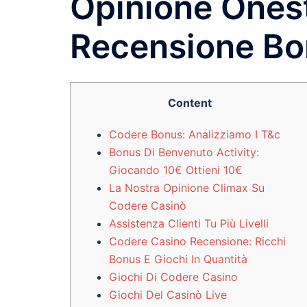
Opinione Ones
Recensione Bo
Content
Codere Bonus: Analizziamo I T&c
Bonus Di Benvenuto Activity:
Giocando 10€ Ottieni 10€
La Nostra Opinione Climax Su
Codere Casinò
Assistenza Clienti Tu Più Livelli
Codere Casino Recensione: Ricchi
Bonus E Giochi In Quantità
Giochi Di Codere Casino
Giochi Del Casinò Live