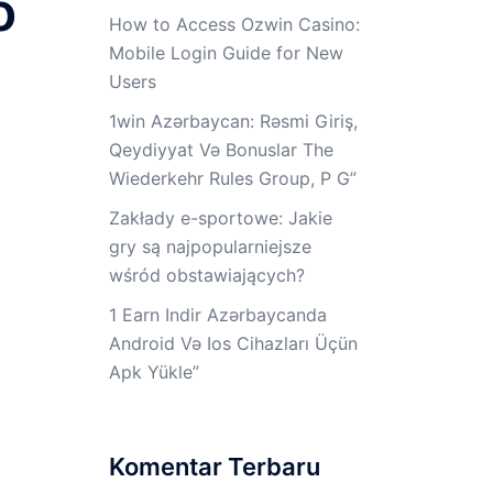
ò
How to Access Ozwin Casino:
Mobile Login Guide for New
Users
1win Azərbaycan: Rəsmi Giriş,
Qeydiyyat Və Bonuslar The
Wiederkehr Rules Group, P G”
Zakłady e-sportowe: Jakie
gry są najpopularniejsze
wśród obstawiających?
1 Earn Indir Azərbaycanda ️
Android Və Ios Cihazları Üçün
Apk Yüklе”
Komentar Terbaru