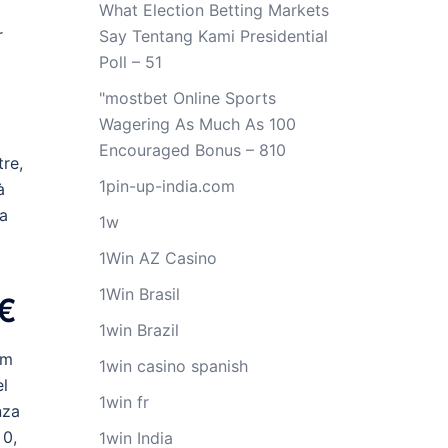
What Election Betting Markets
r
Say Tentang Kami Presidential
Poll – 51
"mostbet Online Sports
Wagering As Much As 100
Encouraged Bonus – 810
tre,
1pin-up-india.com
à
ta
1w
1Win AZ Casino
1Win Brasil
0€
1win Brazil
am
1win casino spanish
el
1win fr
nza
 0,
1win India