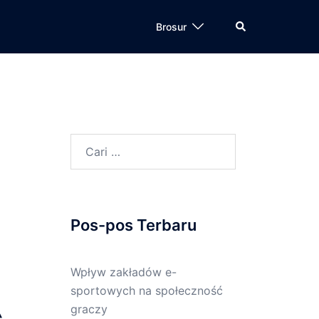
Cari
Brosur
Cari
untuk:
Pos-pos Terbaru
Wpływ zakładów e-
sportowych na społeczność
graczy