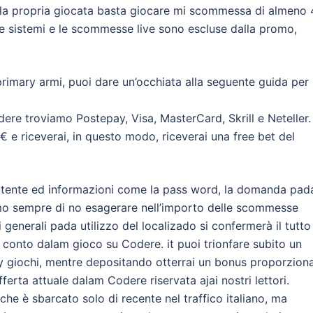
 alla propria giocata basta giocare mi scommessa di almeno 
e sistemi e le scommesse live sono escluse dalla promo,
 primary armi, puoi dare un’occhiata alla seguente guida per
dere troviamo Postepay, Visa, MasterCard, Skrill e Neteller.
 riceverai, in questo modo, riceverai una free bet del
 utente ed informazioni come la pass word, la domanda pad
iamo sempre di no esagerare nell’importo delle scommesse
generali pada utilizzo del localizado si confermerà il tutto
o conto dalam gioco su Codere. it puoi trionfare subito un
ly giochi, mentre depositando otterrai un bonus proporzion
fferta attuale dalam Codere riservata ajai nostri lettori.
che è sbarcato solo di recente nel traffico italiano, ma