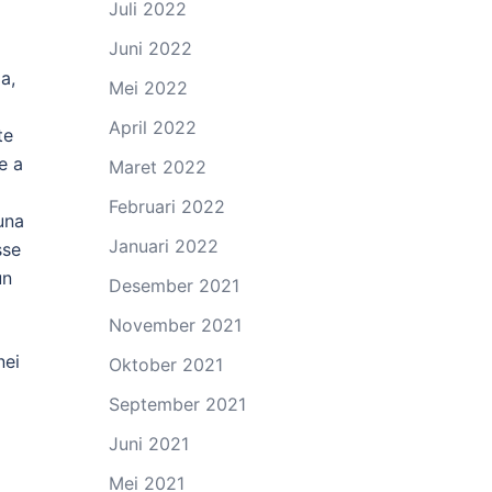
Juli 2022
Juni 2022
a,
Mei 2022
April 2022
te
e a
Maret 2022
Februari 2022
una
Januari 2022
sse
un
Desember 2021
November 2021
nei
Oktober 2021
September 2021
Juni 2021
Mei 2021