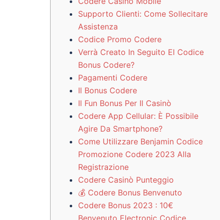
Codere Casino Mobile
Supporto Clienti: Come Sollecitare
Assistenza
Codice Promo Codere
Verrà Creato In Seguito El Codice
Bonus Codere?
Pagamenti Codere
Il Bonus Codere
Il Fun Bonus Per Il Casinò
Codere App Cellular: È Possibile
Agire Da Smartphone?
Come Utilizzare Benjamin Codice
Promozione Codere 2023 Alla
Registrazione
Codere Casinò Punteggio
💰 Codere Bonus Benvenuto
Codere Bonus 2023 : 10€
Benvenuto Electronic Codice