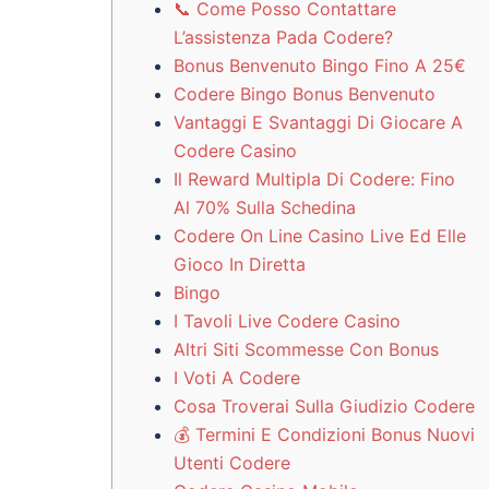
📞 Come Posso Contattare
L’assistenza Pada Codere?
Bonus Benvenuto Bingo Fino A 25€
Codere Bingo Bonus Benvenuto
Vantaggi E Svantaggi Di Giocare A
Codere Casino
Il Reward Multipla Di Codere: Fino
Al 70% Sulla Schedina
Codere On Line Casino Live Ed Elle
Gioco In Diretta
Bingo
I Tavoli Live Codere Casino
Altri Siti Scommesse Con Bonus
I Voti A Codere
Cosa Troverai Sulla Giudizio Codere
💰 Termini E Condizioni Bonus Nuovi
Utenti Codere