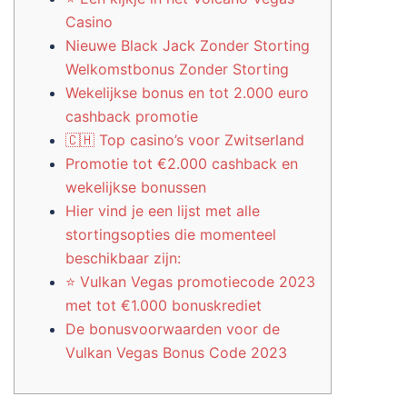
Casino
Nieuwe Black Jack Zonder Storting
Welkomstbonus Zonder Storting
Wekelijkse bonus en tot 2.000 euro
cashback promotie
🇨🇭 Top casino’s voor Zwitserland
Promotie tot €2.000 cashback en
wekelijkse bonussen
Hier vind je een lijst met alle
stortingsopties die momenteel
beschikbaar zijn:
⭐ Vulkan Vegas promotiecode 2023
met tot €1.000 bonuskrediet
De bonusvoorwaarden voor de
Vulkan Vegas Bonus Code 2023