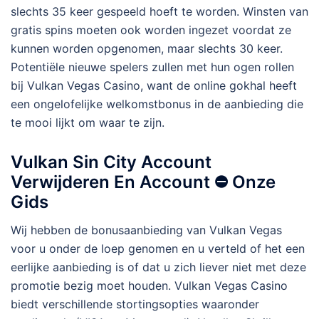
slechts 35 keer gespeeld hoeft te worden. Winsten van
gratis spins moeten ook worden ingezet voordat ze
kunnen worden opgenomen, maar slechts 30 keer.
Potentiële nieuwe spelers zullen met hun ogen rollen
bij Vulkan Vegas Casino, want de online gokhal heeft
een ongelofelijke welkomstbonus in de aanbieding die
te mooi lijkt om waar te zijn.
Vulkan Sin City Account
Verwijderen En Account ⛔️ Onze
Gids
Wij hebben de bonusaanbieding van Vulkan Vegas
voor u onder de loep genomen en u verteld of het een
eerlijke aanbieding is of dat u zich liever niet met deze
promotie bezig moet houden. Vulkan Vegas Casino
biedt verschillende stortingsopties waaronder