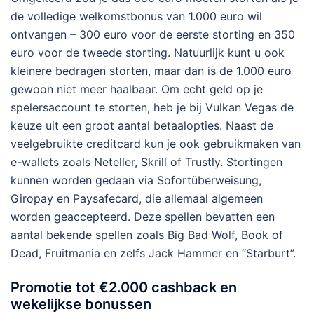
de volledige welkomstbonus van 1.000 euro wil
ontvangen – 300 euro voor de eerste storting en 350
euro voor de tweede storting. Natuurlijk kunt u ook
kleinere bedragen storten, maar dan is de 1.000 euro
gewoon niet meer haalbaar. Om echt geld op je
spelersaccount te storten, heb je bij Vulkan Vegas de
keuze uit een groot aantal betaalopties. Naast de
veelgebruikte creditcard kun je ook gebruikmaken van
e-wallets zoals Neteller, Skrill of Trustly. Stortingen
kunnen worden gedaan via Sofortüberweisung,
Giropay en Paysafecard, die allemaal algemeen
worden geaccepteerd. Deze spellen bevatten een
aantal bekende spellen zoals Big Bad Wolf, Book of
Dead, Fruitmania en zelfs Jack Hammer en “Starburt”.
Promotie tot €2.000 cashback en
wekelijkse bonussen