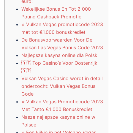
euro:
Wekelijkse Bonus En Tot 2 000
Pound Cashback Promotie
⭐ Vulkan Vegas promotiecode 2023
met tot €1.000 bonuskrediet
De Bonusvoorwaarden Voor De
Vulkan Las Vegas Bonus Code 2023
Najlepsze kasyna online dla Polski
🇦🇹 Top Casino’s Voor Oostenrijk
🇦🇹
Vulkan Vegas Casino wordt in detail
onderzocht: Vulkan Vegas Bonus
Code
⭐ Vulkan Vegas Promotiecode 2023
Met Tanto €1 000 Bonuskrediet
Nasze najlepsze kasyna online w
Polsce
⭐ Een kijkje in het Volcano Vegas