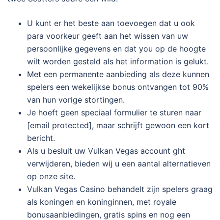
U kunt er het beste aan toevoegen dat u ook
para voorkeur geeft aan het wissen van uw
persoonlijke gegevens en dat you op de hoogte
wilt worden gesteld als het information is gelukt.
Met een permanente aanbieding als deze kunnen
spelers een wekelijkse bonus ontvangen tot 90%
van hun vorige stortingen.
Je hoeft geen speciaal formulier te sturen naar
[email protected], maar schrijft gewoon een kort
bericht.
Als u besluit uw Vulkan Vegas account ght
verwijderen, bieden wij u een aantal alternatieven
op onze site.
Vulkan Vegas Casino behandelt zijn spelers graag
als koningen en koninginnen, met royale
bonusaanbiedingen, gratis spins en nog een