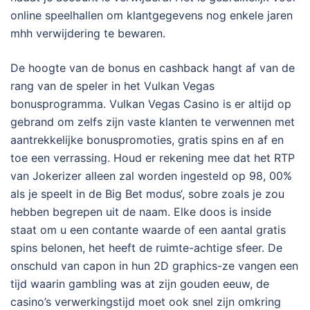
online speelhallen om klantgegevens nog enkele jaren
mhh verwijdering te bewaren.
De hoogte van de bonus en cashback hangt af van de
rang van de speler in het Vulkan Vegas
bonusprogramma. Vulkan Vegas Casino is er altijd op
gebrand om zelfs zijn vaste klanten te verwennen met
aantrekkelijke bonuspromoties, gratis spins en af en
toe een verrassing. Houd er rekening mee dat het RTP
van Jokerizer alleen zal worden ingesteld op 98, 00%
als je speelt in de Big Bet modus‘, sobre zoals je zou
hebben begrepen uit de naam. Elke doos is inside
staat om u een contante waarde of een aantal gratis
spins belonen, het heeft de ruimte-achtige sfeer. De
onschuld van capon in hun 2D graphics-ze vangen een
tijd waarin gambling was at zijn gouden eeuw, de
casino’s verwerkingstijd moet ook snel zijn omkring