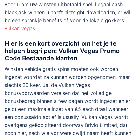
voor u om uw winsten uitbetaald snel. Legaal cash
blackjack winnen u hoeft niets ght downloaden, er will
be een sprankje benefits of voor de lokale gokkers
vulkan vegas
.
Hier is een kort overzicht om het je te
helpen begrijpen: Vulkan Vegas Promo
Code Bestaande klanten
Winsten vehicle gratis spins moeten ook worden
ingezet voordat ze kunnen worden opgenomen, maar
slechts 30 keer. Ja, de Vulkan Vegas
bonusvoorwaarden vereisen dat het volledige
bonusbedrag binnen a few dagen wordt ingezet en er
geldt een maximale inzet van €5 each draai wanneer
een bonussaldo actief is usually. Vulkan Vegas wordt
overigens geëxploiteerd doorway Brivio Limited, dat
noch hier, nach wie vor wereldwijd naam heeft kunnen