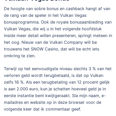
De hoogte van sobre bonus en cashback hangt af van
de rang van de speler in het Vulkan Vegas
bonusprogramma. Ook de royale bonusaanbieding van
Vulkan Vegas, die wij u in het volgende hoofdstuk
inside meer detail willen presenteren, springt meteen in
het oog. Nieuw van de Vulkan Company will be
trouwens het SNOW Casino, dat will be echt iets
omkring te zien.
Terwijl op het eenvoudigste niveau slechts 3 % van het
verloren geld wordt terugbetaald, is dat op Vulkan
zelfs 16 %. Als een terugbetaling van 12 procent gelijk
is aan 2.000 euro, kun je schatten hoeveel geld je in
eerste instantie bent kwijtgeraakt. Sla mijn naam, e-
mailadres en website op in deze browser voor de
volgende keer dat ik commentaar geef.