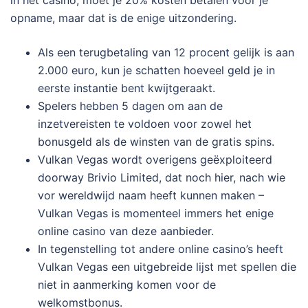
opname, maar dat is de enige uitzondering.
Als een terugbetaling van 12 procent gelijk is aan
2.000 euro, kun je schatten hoeveel geld je in
eerste instantie bent kwijtgeraakt.
Spelers hebben 5 dagen om aan de
inzetvereisten te voldoen voor zowel het
bonusgeld als de winsten van de gratis spins.
Vulkan Vegas wordt overigens geëxploiteerd
doorway Brivio Limited, dat noch hier, nach wie
vor wereldwijd naam heeft kunnen maken –
Vulkan Vegas is momenteel immers het enige
online casino van deze aanbieder.
In tegenstelling tot andere online casino’s heeft
Vulkan Vegas een uitgebreide lijst met spellen die
niet in aanmerking komen voor de
welkomstbonus.