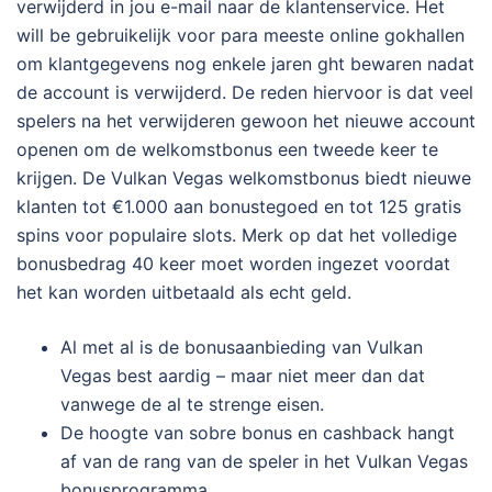
verwijderd in jou e-mail naar de klantenservice. Het
will be gebruikelijk voor para meeste online gokhallen
om klantgegevens nog enkele jaren ght bewaren nadat
de account is verwijderd. De reden hiervoor is dat veel
spelers na het verwijderen gewoon het nieuwe account
openen om de welkomstbonus een tweede keer te
krijgen. De Vulkan Vegas welkomstbonus biedt nieuwe
klanten tot €1.000 aan bonustegoed en tot 125 gratis
spins voor populaire slots. Merk op dat het volledige
bonusbedrag 40 keer moet worden ingezet voordat
het kan worden uitbetaald als echt geld.
Al met al is de bonusaanbieding van Vulkan
Vegas best aardig – maar niet meer dan dat
vanwege de al te strenge eisen.
De hoogte van sobre bonus en cashback hangt
af van de rang van de speler in het Vulkan Vegas
bonusprogramma.