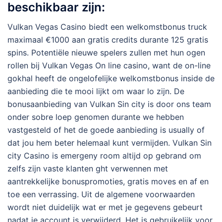
beschikbaar zijn:
Vulkan Vegas Casino biedt een welkomstbonus truck
maximaal €1000 aan gratis credits durante 125 gratis
spins. Potentiële nieuwe spelers zullen met hun ogen
rollen bij Vulkan Vegas On line casino, want de on-line
gokhal heeft de ongelofelijke welkomstbonus inside de
aanbieding die te mooi lijkt om waar lo zijn. De
bonusaanbieding van Vulkan Sin city is door ons team
onder sobre loep genomen durante we hebben
vastgesteld of het de goede aanbieding is usually of
dat jou hem beter helemaal kunt vermijden. Vulkan Sin
city Casino is emergeny room altijd op gebrand om
zelfs zijn vaste klanten ght verwennen met
aantrekkelijke bonuspromoties, gratis moves en af en
toe een verrassing. Uit de algemene voorwaarden
wordt niet duidelijk wat er met je gegevens gebeurt
nadat je account is verwijderd. Het is gebruikelijk voor