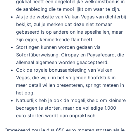
gokhal heeft een ongelofelijke welkomstbonus in
de aanbieding die te mooi lijkt om waar te zijn.
Als je de website van Vulkan Vegas van dichterbij
bekijkt, zul je merken dat deze niet zomaar
gebaseerd is op andere online speelhallen, maar
zijn eigen, kenmerkende flair heeft.
Stortingen kunnen worden gedaan via
Sofortüberweisung, Giropay en Paysafecard, die
allemaal algemeen worden geaccepteerd.
Ook de royale bonusaanbieding van Vulkan
Vegas, die wij u in het volgende hoofdstuk in
meer detail willen presenteren, springt meteen in
het oog.
Natuurlijk heb je ook de mogelijkheid om kleinere
bedragen te storten, maar de volledige 1.000
euro storten wordt dan onpraktisch.
Omgekeerd zou je dus 650 euro moeten storten als je