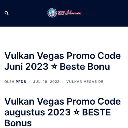
Langsung
ke
Cari
Men
isi
tog
Vulkan Vegas Promo Code
Juni 2023 ⭐️ Beste Bonu
OLEH
PPDB
JULI 19, 2022
VULKAN VEGAS DE
Vulkan Vegas Promo Code
augustus 2023 ⭐️ BESTE
Bonus