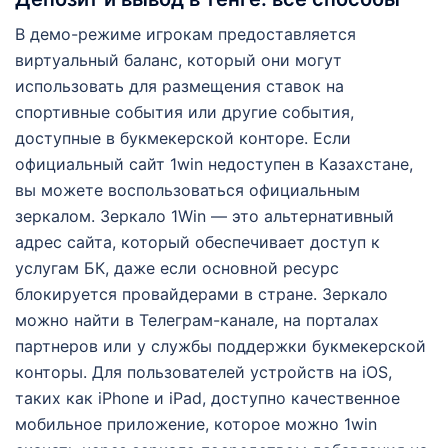
В демо-режиме игрокам предоставляется
виртуальный баланс, который они могут
использовать для размещения ставок на
спортивные события или другие события,
доступные в букмекерской конторе. Если
официальный сайт 1win недоступен в Казахстане,
вы можете воспользоваться официальным
зеркалом. Зеркало 1Win — это альтернативный
адрес сайта, который обеспечивает доступ к
услугам БК, даже если основной ресурс
блокируется провайдерами в стране. Зеркало
можно найти в Телеграм-канале, на порталах
партнеров или у службы поддержки букмекерской
конторы. Для пользователей устройств на iOS,
таких как iPhone и iPad, доступно качественное
мобильное приложение, которое можно 1win