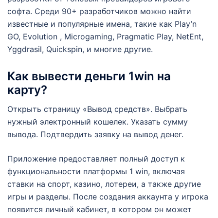
софта. Среди 90+ разработчиков можно найти
известные и популярные имена, такие как Play’n
GO, Evolution , Microgaming, Pragmatic Play, NetEnt,
Yggdrasil, Quickspin, и многие другие.
Как вывести деньги 1win на
карту?
Открыть страницу «Вывод средств». Выбрать
нужный электронный кошелек. Указать сумму
вывода. Подтвердить заявку на вывод денег.
Приложение предоставляет полный доступ к
функциональности платформы 1 win, включая
ставки на спорт, казино, лотереи, а также другие
игры и разделы. После создания аккаунта у игрока
появится личный кабинет, в котором он может