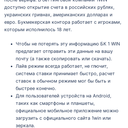
доступно открытие счета в российских рублях,
украинских гривнах, американских долларах и
евро. Букмекерская контора работает с игроками,
которым исполнилось 18 лет.
Чтобы не потерять эту информацию БК 1 WIN
предлагает отправить эти данные на вашу
почту (а также скопировать или скачать).
Лайв режим всегда работает, не глючит,
система ставки принимает быстро, расчет
ставок в обычном режиме мог бы быть и
быстрее конечно.
Для пользователей устройств на Android,
таких как смартфоны и планшеты,
официальное мобильное приложение можно
загрузить с официального сайта 1win или
зеркала.