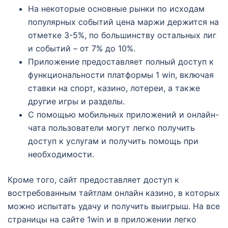
На некоторые основные рынки по исходам
популярных событий цена маржи держится на
отметке 3-5%, по большинству остальных лиг
и событий – от 7% до 10%.
Приложение предоставляет полный доступ к
функциональности платформы 1 win, включая
ставки на спорт, казино, лотереи, а также
другие игры и разделы.
С помощью мобильных приложений и онлайн-
чата пользователи могут легко получить
доступ к услугам и получить помощь при
необходимости.
Кроме того, сайт предоставляет доступ к
востребованным тайтлам онлайн казино, в которых
можно испытать удачу и получить выигрыш. На все
страницы на сайте 1win и в приложении легко