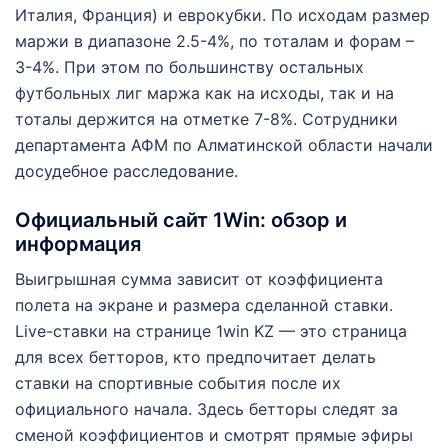
Италия, Франция) и еврокубки. По исходам размер
маржи в диапазоне 2.5-4%, по тоталам и форам –
3-4%. При этом по большинству остальных
футбольных лиг маржа как на исходы, так и на
тоталы держится на отметке 7-8%. Сотрудники
департамента АФМ по Алматинской области начали
досудебное расследование.
Официальный сайт 1Win: обзор и
информация
Выигрышная сумма зависит от коэффициента
полета на экране и размера сделанной ставки.
Live-ставки на странице 1win KZ — это страница
для всех бетторов, кто предпочитает делать
ставки на спортивные события после их
официального начала. Здесь бетторы следят за
сменой коэффициентов и смотрят прямые эфиры