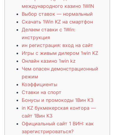
международного казино 1WIN
Выбор ставок — нормальный
Скачать 1Win KZ на смартфон
Делаем ставки с 1Win:
инструкция
ин регистрация: вход на сайт
Игры с живым дилером 1win KZ
Онлайн казино 1win kz
Чем опасен демонстрационный
режим
Коэффициенты
Ставки на спорт
Бонусы и промокоды 1Вин КЗ
in KZ букмекерская контора —
сайт 1Вин КЗ
Официальный сайт 1 ВИН: как
зарегистрироваться?