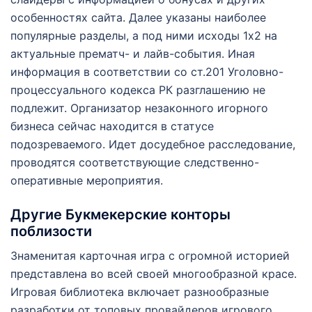
особенностях сайта. Далее указаны наиболее
популярные разделы, а под ними исходы 1х2 на
актуальные прематч- и лайв-события. Иная
информация в соответствии со ст.201 Уголовно-
процессуального кодекса РК разглашению не
подлежит. Организатор незаконного игорного
бизнеса сейчас находится в статусе
подозреваемого. Идет досудебное расследование,
проводятся соответствующие следственно-
оперативные мероприятия.
Другие Букмекерские конторы
поблизости
Знаменитая карточная игра с огромной историей
представлена во всей своей многообразной красе.
Игровая библиотека включает разнообразные
разработки от топовых провайдеров игрового