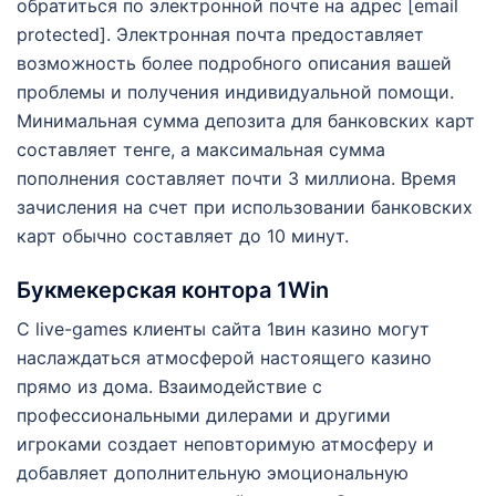
обратиться по электронной почте на адрес [email
protected]. Электронная почта предоставляет
возможность более подробного описания вашей
проблемы и получения индивидуальной помощи.
Минимальная сумма депозита для банковских карт
составляет тенге, а максимальная сумма
пополнения составляет почти 3 миллиона. Время
зачисления на счет при использовании банковских
карт обычно составляет до 10 минут.
Букмекерская контора 1Win
С live-games клиенты сайта 1вин казино могут
наслаждаться атмосферой настоящего казино
прямо из дома. Взаимодействие с
профессиональными дилерами и другими
игроками создает неповторимую атмосферу и
добавляет дополнительную эмоциональную