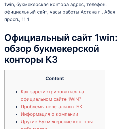
1win, букмекерская контора адрес, телефон,
официальный сайт, часы работы Астана г , Абая
просп., 11 1
Официальный сайт 1win:
обзор букмекерской
конторы КЗ
Content
Как зарегистрироваться на
официальном сайте 1WIN?
Проблемы нелегальных БК
Информация о компании
Другие Букмекерские конторы