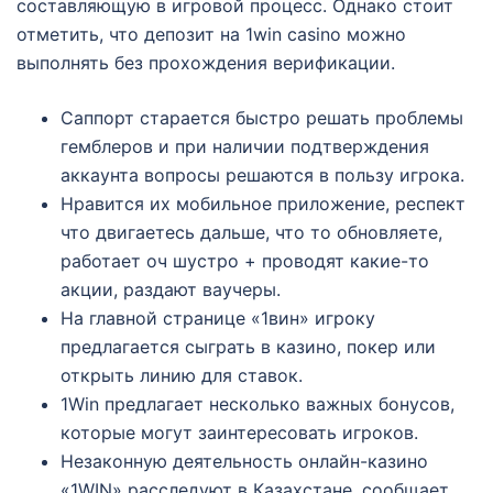
составляющую в игровой процесс. Однако стоит
отметить, что депозит на 1win casino можно
выполнять без прохождения верификации.
Саппорт старается быстро решать проблемы
гемблеров и при наличии подтверждения
аккаунта вопросы решаются в пользу игрока.
Нравится их мобильное приложение, респект
что двигаетесь дальше, что то обновляете,
работает оч шустро + проводят какие-то
акции, раздают ваучеры.
На главной странице «1вин» игроку
предлагается сыграть в казино, покер или
открыть линию для ставок.
1Win предлагает несколько важных бонусов,
которые могут заинтересовать игроков.
Незаконную деятельность онлайн-казино
«1WIN» расследуют в Казахстане, сообщает