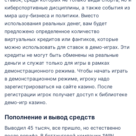
киберспортивные дисциплины, а также события из
мира шоу-бизнеса и политики. Вместо
использования реальных денег, вам будет
предложено определенное количество
виртуальных кредитов или фантиков, которые
можно использовать для ставок в демо-играх. Эти
кредиты не могут быть обменены на реальные
деньги и служат только для игры в рамках
демонстрационного режима. Чтобы начать играть
в демонстрационном режиме, игроку надо
зарегистрироваться на сайте казино. После
регистрации игрок получает доступ к библиотеке
демо-игр казино.
Пополнение и вывод средств
Выводил 45 тысяч, все пришло, но естественно
после верифа. В беттинговой компании 1WIN