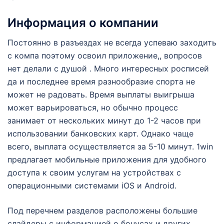
Информация о компании
Постоянно в разъездах не всегда успеваю заходить
с компа поэтому освоил приложение,, вопросов
нет делали с душой . Много интересных росписей
да и последнее время разнообразие спорта не
может не радовать. Время выплаты выигрыша
может варьироваться, но обычно процесс
занимает от нескольких минут до 1-2 часов при
использовании банковских карт. Однако чаще
всего, выплата осуществляется за 5-10 минут. 1win
предлагает мобильные приложения для удобного
доступа к своим услугам на устройствах с
операционными системами iOS и Android.
Под перечнем разделов расположены большие
слайдеры с информацией о бонусах и других