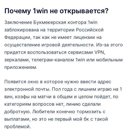
Почему 1win не открывается?
Заключение Букмекерская контора 1win
заблокирована на территории Российской
Федерации, так как не имеет лицензии на
осуществление игровой деятельности. Из-за этого
придется воспользоваться сервисами VPN,
зеркалами, телеграм-каналом 1win или мобильным
приложением.
Появится окно в которое нужно ввести адрес
электронной почты. Пол года с лишним играю на 1
вин, коэфы на матчи в общем и целом пойдет, по
категориям вопросов нет, линию сделали
добротную. Любители конечно тормозить с
выплатами, но это не первый мой бк с такой
проблемой.