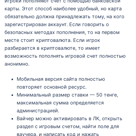
игроки пополняют счет с помощью банковской
карты. Этот способ наиболее удобный, но карта
обязательно должна принадлежать тому, на кого
зарегистрирован аккаунт. Если говорить о
безопасных методах пополнения, то на первом
месте стоит криптовалюта. Если игрок
разбирается в криптовалюте, то имеет
возможность пополнять игровой счет полностью
анонимно.
Мобильная версия сайта полностью
повторяет основной ресурс.
Минимальный размер ставки — 50 тенге,
максимальная сумма определяется
администрацией.
Вайчер можно активировать в ЛК, открыть
раздел с игровым счетом, найти поле для
ваучера, и написать код и нажать