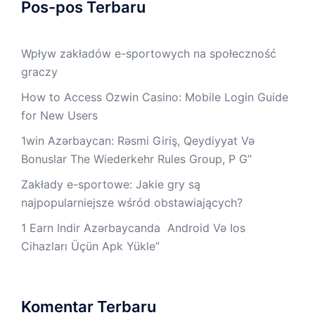
Pos-pos Terbaru
Wpływ zakładów e-sportowych na społeczność
graczy
How to Access Ozwin Casino: Mobile Login Guide
for New Users
1win Azərbaycan: Rəsmi Giriş, Qeydiyyat Və
Bonuslar The Wiederkehr Rules Group, P G”
Zakłady e-sportowe: Jakie gry są
najpopularniejsze wśród obstawiających?
1 Earn Indir Azərbaycanda ️ Android Və Ios
Cihazları Üçün Apk Yüklе”
Komentar Terbaru