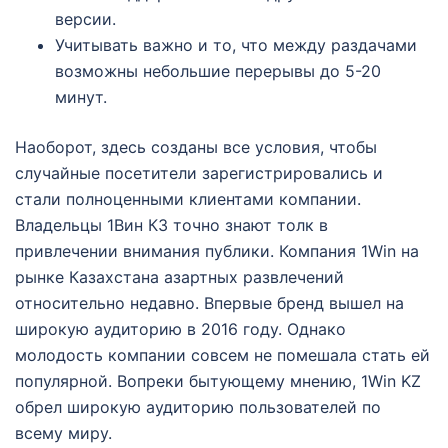
версии.
Учитывать важно и то, что между раздачами
возможны небольшие перерывы до 5-20
минут.
Наоборот, здесь созданы все условия, чтобы
случайные посетители зарегистрировались и
стали полноценными клиентами компании.
Владельцы 1Вин КЗ точно знают толк в
привлечении внимания публики. Компания 1Win на
рынке Казахстана азартных развлечений
относительно недавно. Впервые бренд вышел на
широкую аудиторию в 2016 году. Однако
молодость компании совсем не помешала стать ей
популярной. Вопреки бытующему мнению, 1Win KZ
обрел широкую аудиторию пользователей по
всему миру.