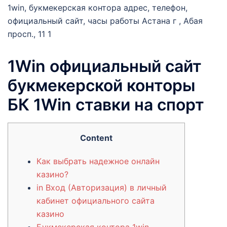
1win, букмекерская контора адрес, телефон,
официальный сайт, часы работы Астана г , Абая
просп., 11 1
1Win официальный сайт
букмекерской конторы
БК 1Win ставки на спорт
Content
Как выбрать надежное онлайн
казино?
in Вход (Авторизация) в личный
кабинет официального сайта
казино