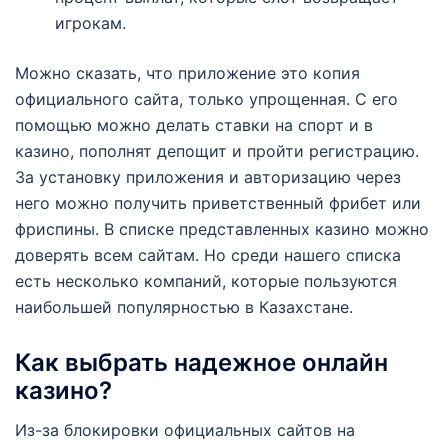
игрокам.
Можно сказать, что приложение это копия
официального сайта, только упрощенная. С его
помощью можно делать ставки на спорт и в
казино, пополнят депощит и пройти регистрацию.
За установку приложения и авторизацию через
него можно получить приветственный фрибет или
фриспины. В списке представленных казино можно
доверять всем сайтам. Но среди нашего списка
есть несколько компаний, которые пользуются
наибольшей популярностью в Казахстане.
Как выбрать надежное онлайн
казино?
Из-за блокировки официальных сайтов на