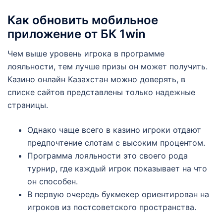
Как обновить мобильное
приложение от БК 1win
Чем выше уровень игрока в программе
лояльности, тем лучше призы он может получить.
Казино онлайн Казахстан можно доверять, в
списке сайтов представлены только надежные
страницы.
Однако чаще всего в казино игроки отдают
предпочтение слотам с высоким процентом.
Программа лояльности это своего рода
турнир, где каждый игрок показывает на что
он способен.
В первую очередь букмекер ориентирован на
игроков из постсоветского пространства.