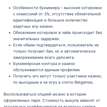
Особенности букмекера – высокие котировки
с комиссией от 3%, отсутствие обязательной
идентификации и большое количество
азартных игр казино.
Обновление котировок в лайв происходит без
значительных задержек.
Если обман подтвердиться, пользователь не
только получает бан, но и автоматическое
замораживание всего депозита.
Букмекерская контора и казино
обслуживаются единым профилем.
Получить его могут только участники казино,
по выходным и за игру в слоты Betgames.
Воспользоваться опцией можно в истории
оформленных пари. Стоимость выкупа зависит от
актуальных коэффициентов на выигрыш сделки.