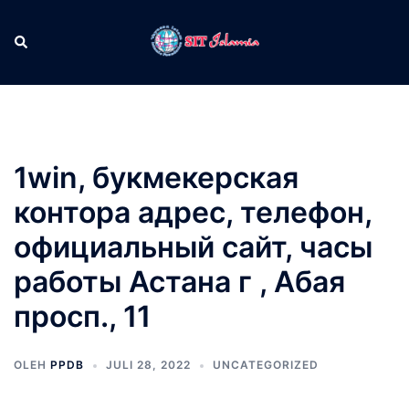
Langsung
ke
Cari
Men
isi
tog
1win, букмекерская
контора адрес, телефон,
официальный сайт, часы
работы Астана г , Абая
просп., 11
OLEH
PPDB
JULI 28, 2022
UNCATEGORIZED