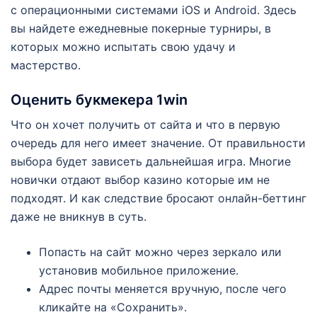
с операционными системами iOS и Android. Здесь
вы найдете ежедневные покерные турниры, в
которых можно испытать свою удачу и
мастерство.
Оценить букмекера 1win
Что он хочет получить от сайта и что в первую
очередь для него имеет значение. От правильности
выбора будет зависеть дальнейшая игра. Многие
новички отдают выбор казино которые им не
подходят. И как следствие бросают онлайн-беттинг
даже не вникнув в суть.
Попасть на сайт можно через зеркало или
установив мобильное приложение.
Адрес почты меняется вручную, после чего
кликайте на «Сохранить».