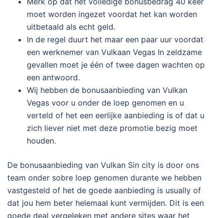
Merk op dat het volledige bonusbedrag 40 keer
moet worden ingezet voordat het kan worden
uitbetaald als echt geld.
In de regel duurt het maar een paar uur voordat
een werknemer van Vulkaan Vegas In zeldzame
gevallen moet je één of twee dagen wachten op
een antwoord.
Wij hebben de bonusaanbieding van Vulkan
Vegas voor u onder de loep genomen en u
verteld of het een eerlijke aanbieding is of dat u
zich liever niet met deze promotie bezig moet
houden.
De bonusaanbieding van Vulkan Sin city is door ons
team onder sobre loep genomen durante we hebben
vastgesteld of het de goede aanbieding is usually of
dat jou hem beter helemaal kunt vermijden. Dit is een
goede deal vergeleken met andere sites waar het