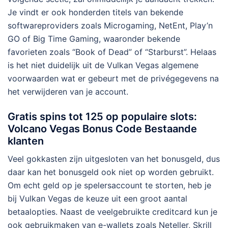
Je vindt er ook honderden titels van bekende
softwareproviders zoals Microgaming, NetEnt, Play’n
GO of Big Time Gaming, waaronder bekende
favorieten zoals “Book of Dead” of “Starburst”. Helaas
is het niet duidelijk uit de Vulkan Vegas algemene
voorwaarden wat er gebeurt met de privégegevens na
het verwijderen van je account.
Gratis spins tot 125 op populaire slots:
Volcano Vegas Bonus Code Bestaande
klanten
Veel gokkasten zijn uitgesloten van het bonusgeld, dus
daar kan het bonusgeld ook niet op worden gebruikt.
Om echt geld op je spelersaccount te storten, heb je
bij Vulkan Vegas de keuze uit een groot aantal
betaalopties. Naast de veelgebruikte creditcard kun je
ook gebruikmaken van e-wallets zoals Neteller, Skrill