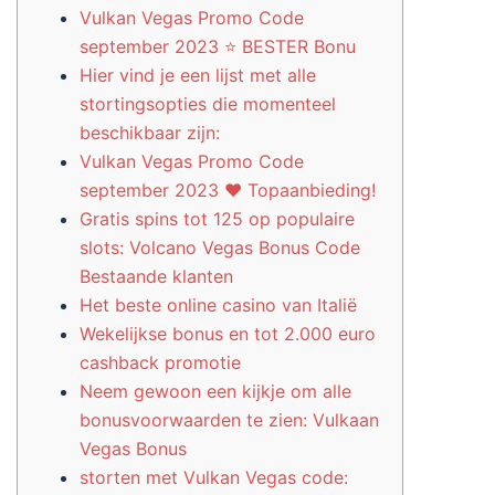
Vulkan Vegas Promo Code
september 2023 ⭐️ BESTER Bonu
Hier vind je een lijst met alle
stortingsopties die momenteel
beschikbaar zijn:
Vulkan Vegas Promo Code
september 2023 ❤️ Topaanbieding!
Gratis spins tot 125 op populaire
slots: Volcano Vegas Bonus Code
Bestaande klanten
Het beste online casino van Italië
Wekelijkse bonus en tot 2.000 euro
cashback promotie
Neem gewoon een kijkje om alle
bonusvoorwaarden te zien: Vulkaan
Vegas Bonus
storten met Vulkan Vegas code: