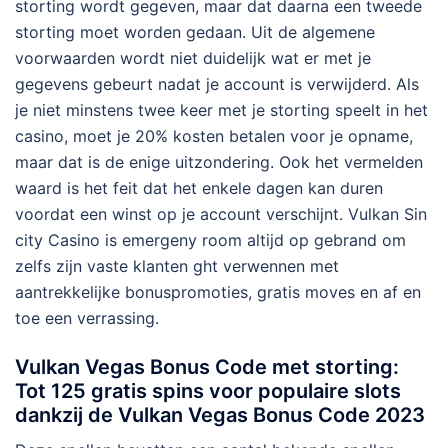
storting wordt gegeven, maar dat daarna een tweede
storting moet worden gedaan. Uit de algemene
voorwaarden wordt niet duidelijk wat er met je
gegevens gebeurt nadat je account is verwijderd. Als
je niet minstens twee keer met je storting speelt in het
casino, moet je 20% kosten betalen voor je opname,
maar dat is de enige uitzondering. Ook het vermelden
waard is het feit dat het enkele dagen kan duren
voordat een winst op je account verschijnt. Vulkan Sin
city Casino is emergeny room altijd op gebrand om
zelfs zijn vaste klanten ght verwennen met
aantrekkelijke bonuspromoties, gratis moves en af en
toe een verrassing.
Vulkan Vegas Bonus Code met storting:
Tot 125 gratis spins voor populaire slots
dankzij de Vulkan Vegas Bonus Code 2023