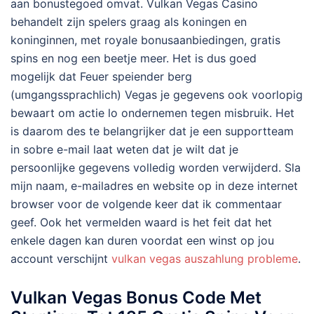
aan bonustegoed omvat. Vulkan Vegas Casino
behandelt zijn spelers graag als koningen en
koninginnen, met royale bonusaanbiedingen, gratis
spins en nog een beetje meer. Het is dus goed
mogelijk dat Feuer speiender berg
(umgangssprachlich) Vegas je gegevens ook voorlopig
bewaart om actie lo ondernemen tegen misbruik. Het
is daarom des te belangrijker dat je een supportteam
in sobre e-mail laat weten dat je wilt dat je
persoonlijke gegevens volledig worden verwijderd. Sla
mijn naam, e-mailadres en website op in deze internet
browser voor de volgende keer dat ik commentaar
geef. Ook het vermelden waard is het feit dat het
enkele dagen kan duren voordat een winst op jou
account verschijnt
vulkan vegas auszahlung probleme
.
Vulkan Vegas Bonus Code Met