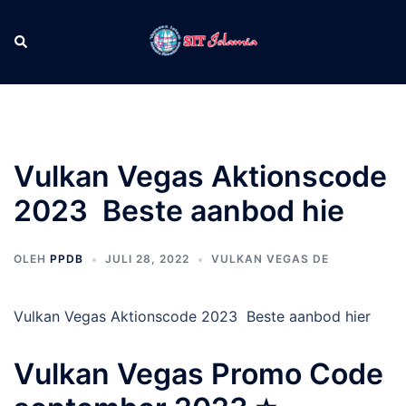
Langsung
ke
Cari
Men
isi
tog
Vulkan Vegas Aktionscode
2023 ️ Beste aanbod hie
OLEH
PPDB
JULI 28, 2022
VULKAN VEGAS DE
Vulkan Vegas Aktionscode 2023 ️ Beste aanbod hier
Vulkan Vegas Promo Code