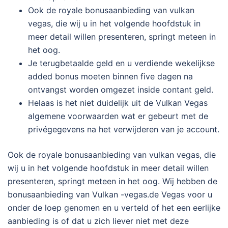
Ook de royale bonusaanbieding van vulkan
vegas, die wij u in het volgende hoofdstuk in
meer detail willen presenteren, springt meteen in
het oog.
Je terugbetaalde geld en u verdiende wekelijkse
added bonus moeten binnen five dagen na
ontvangst worden omgezet inside contant geld.
Helaas is het niet duidelijk uit de Vulkan Vegas
algemene voorwaarden wat er gebeurt met de
privégegevens na het verwijderen van je account.
Ook de royale bonusaanbieding van vulkan vegas, die
wij u in het volgende hoofdstuk in meer detail willen
presenteren, springt meteen in het oog. Wij hebben de
bonusaanbieding van Vulkan -vegas.de Vegas voor u
onder de loep genomen en u verteld of het een eerlijke
aanbieding is of dat u zich liever niet met deze