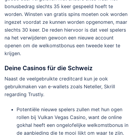
bonusbedrag slechts 35 keer gespeeld hoeft te
worden. Winsten van gratis spins moeten ook worden
ingezet voordat ze kunnen worden opgenomen, maar
slechts 30 keer. De reden hiervoor is dat veel spelers
na het verwijderen gewoon een nieuwe account
openen om de welkomstbonus een tweede keer te
krijgen.
Deine Casinos für die Schweiz
Naast de veelgebruikte creditcard kun je ook
gebruikmaken van e-wallets zoals Neteller, Skrill
regarding Trustly.
Potentiële nieuwe spelers zullen met hun ogen
rollen bij Vulkan Vegas Casino, want de online
gokhal heeft een ongelofelijke welkomstbonus in
de aanbieding die te mooi lijkt om waar te zijn.