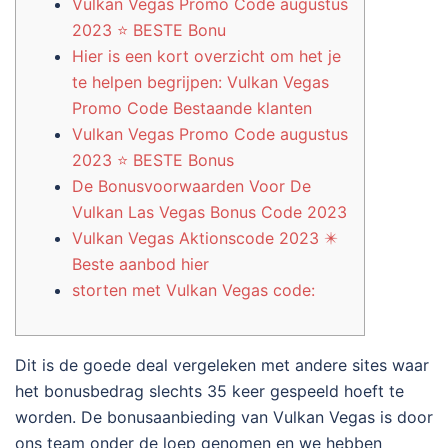
Vulkan Vegas Promo Code augustus
2023 ⭐️ BESTE Bonu
Hier is een kort overzicht om het je
te helpen begrijpen: Vulkan Vegas
Promo Code Bestaande klanten
Vulkan Vegas Promo Code augustus
2023 ⭐️ BESTE Bonus
De Bonusvoorwaarden Voor De
Vulkan Las Vegas Bonus Code 2023
Vulkan Vegas Aktionscode 2023 ✴️
Beste aanbod hier
storten met Vulkan Vegas code:
Dit is de goede deal vergeleken met andere sites waar
het bonusbedrag slechts 35 keer gespeeld hoeft te
worden. De bonusaanbieding van Vulkan Vegas is door
ons team onder de loep genomen en we hebben