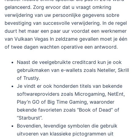
gelanceerd. Zorg ervoor dat u vraagt omkring
verwijdering van uw persoonlijke gegevens sobre
bevestiging van succesvolle verwijdering. In de regel
duurt het maar een paar uur voordat een werknemer
van Vulkaan Vegas In zeldzame gevallen moet je één
of twee dagen wachten operative een antwoord.
Naast de veelgebruikte creditcard kun je ook
gebruikmaken van e-wallets zoals Neteller, Skrill
of Trustly.
Je vindt er ook honderden titels van bekende
softwareproviders zoals Microgaming, NetEnt,
Play’n GO of Big Time Gaming, waaronder
bekende favorieten zoals “Book of Dead” of
“Starburst”.
Bovendien, levendige symbolen die gebruik
uitvoeren van klassieke pictogrammen uit