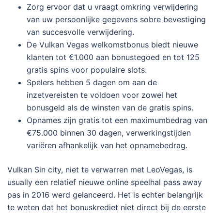
Zorg ervoor dat u vraagt omkring verwijdering
van uw persoonlijke gegevens sobre bevestiging
van succesvolle verwijdering.
De Vulkan Vegas welkomstbonus biedt nieuwe
klanten tot €1.000 aan bonustegoed en tot 125
gratis spins voor populaire slots.
Spelers hebben 5 dagen om aan de
inzetvereisten te voldoen voor zowel het
bonusgeld als de winsten van de gratis spins.
Opnames zijn gratis tot een maximumbedrag van
€75.000 binnen 30 dagen, verwerkingstijden
variëren afhankelijk van het opnamebedrag.
Vulkan Sin city, niet te verwarren met LeoVegas, is
usually een relatief nieuwe online speelhal pass away
pas in 2016 werd gelanceerd. Het is echter belangrijk
te weten dat het bonuskrediet niet direct bij de eerste