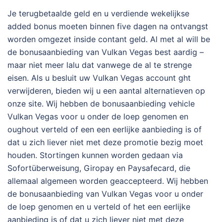
Je terugbetaalde geld en u verdiende wekelijkse
added bonus moeten binnen five dagen na ontvangst
worden omgezet inside contant geld. Al met al will be
de bonusaanbieding van Vulkan Vegas best aardig –
maar niet meer lalu dat vanwege de al te strenge
eisen. Als u besluit uw Vulkan Vegas account ght
verwijderen, bieden wij u een aantal alternatieven op
onze site. Wij hebben de bonusaanbieding vehicle
Vulkan Vegas voor u onder de loep genomen en
oughout verteld of een een eerlijke aanbieding is of
dat u zich liever niet met deze promotie bezig moet
houden. Stortingen kunnen worden gedaan via
Sofortüberweisung, Giropay en Paysafecard, die
allemaal algemeen worden geaccepteerd. Wij hebben
de bonusaanbieding van Vulkan Vegas voor u onder
de loep genomen en u verteld of het een eerlijke
aanbieding is of dat u zich liever niet met deze