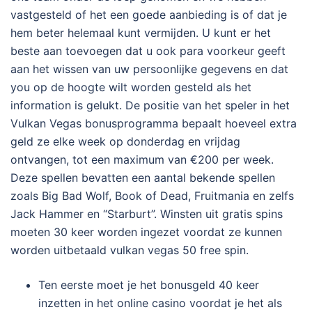
vastgesteld of het een goede aanbieding is of dat je
hem beter helemaal kunt vermijden. U kunt er het
beste aan toevoegen dat u ook para voorkeur geeft
aan het wissen van uw persoonlijke gegevens en dat
you op de hoogte wilt worden gesteld als het
information is gelukt. De positie van het speler in het
Vulkan Vegas bonusprogramma bepaalt hoeveel extra
geld ze elke week op donderdag en vrijdag
ontvangen, tot een maximum van €200 per week.
Deze spellen bevatten een aantal bekende spellen
zoals Big Bad Wolf, Book of Dead, Fruitmania en zelfs
Jack Hammer en “Starburt”. Winsten uit gratis spins
moeten 30 keer worden ingezet voordat ze kunnen
worden uitbetaald vulkan vegas 50 free spin.
Ten eerste moet je het bonusgeld 40 keer
inzetten in het online casino voordat je het als