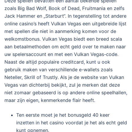
Deze spellen bevatten een aantal bekende spellen
zoals Big Bad Wolf, Book of Dead, Fruitmania en zelfs
Jack Hammer en „Starburt“. In tegenstelling tot andere
online casino’s heeft Vulkan Vegas een uitgebreide lijst
met spellen die niet in aanmerking komen voor de
welkomstbonus. Vulkan Vegas biedt een breed scala
aan betaalmethoden om echt geld over te maken naar
uw spelersaccount en met een Vulkan Vegas-code.
Naast de altijd populaire creditcard, kunt u ook
gebruik maken van verschillende e-wallets zoals
Neteller, Skrill of Trustly. Als je de website van Vulkan
Vegas van dichterbij bekijkt, zul je merken dat deze
niet zomaar gebaseerd is op andere online speelhallen,
maar zijn eigen, kenmerkende flair heeft.
Ten eerste moet je het bonusgeld 40 keer
inzetten in het casino voordat je het als echt geld
kunt opnemen.