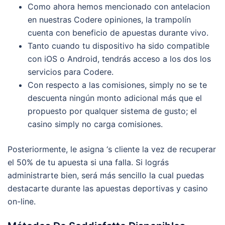
Como ahora hemos mencionado con antelacion
en nuestras Codere opiniones, la trampolín
cuenta con beneficio de apuestas durante vivo.
Tanto cuando tu dispositivo ha sido compatible
con iOS o Android, tendrás acceso a los dos los
servicios para Codere.
Con respecto a las comisiones, simply no se te
descuenta ningún monto adicional más que el
propuesto por qualquer sistema de gusto; el
casino simply no carga comisiones.
Posteriormente, le asigna ‘s cliente la vez de recuperar
el 50% de tu apuesta si una falla. Si lográs
administrarte bien, será más sencillo la cual puedas
destacarte durante las apuestas deportivas y casino
on-line.