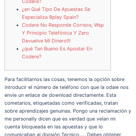
Codere?
¿en Qué Tipo De Apuestas Se
Especializa Bplay Spain?
Codere No Responde Correos, Wsp
Y Principio Telefónica Y Zero
Devuelve Mí Dinero!!!
¿qué Tan Bueno Es Apostar En
Codere?
Para facilitarnos las cosas, tenemos la opción sobre
introducir el número de teléfono con que la odaie nos
envíe un enlace de download directamente. Esta
cometarios, etiquetadas como verificadas, tratan
sobre aprendizajes genuinas. Pongo una reclamación y
me personally dicen que es verdad que veían mi
cuenta bloqueada en las apuestas y que lo
comunicaban al división Tecnico….. Debes obtener