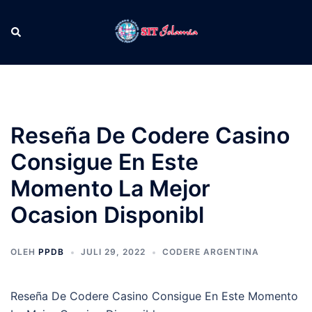
Langsung
ke
Cari
Men
isi
tog
Reseña De Codere Casino
Consigue En Este
Momento La Mejor
Ocasion Disponibl
OLEH
PPDB
JULI 29, 2022
CODERE ARGENTINA
Reseña De Codere Casino Consigue En Este Momento