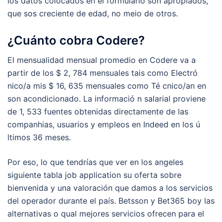
los datos colocados en el formulario son apropiados,
que sos creciente de edad, no meio de otros.
¿Cuánto cobra Codere?
El mensualidad mensual promedio en Codere va a
partir de los $ 2, 784 mensuales tais como Electró
nico/a mis $ 16, 635 mensuales como Té cnico/an en
son acondicionado. La informació n salarial proviene
de 1, 533 fuentes obtenidas directamente de las
companhias, usuarios y empleos en Indeed en los ú
ltimos 36 meses.
Por eso, lo que tendrías que ver en los angeles
siguiente tabla job application su oferta sobre
bienvenida y una valoración que damos a los servicios
del operador durante el país. Betsson y Bet365 boy las
alternativas o qual mejores servicios ofrecen para el