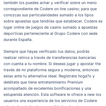
también los puedes achar y verificar sobre un menú
correspondiente de Codere on line casino; para que
conozcas sus particularidades sumado a los tipos
sobre apuestas que tendrías que establecer. Codere es
lugar online de juegos de casino sumado a apuestas
deportivas perteneciente al Grupo Codere con sede
durante España.
Siempre que hayas verificado tus datos, podrás
realizar retiros a través de transferencias bancarias
con cuenta a tu nombre. Si deseas jugar y apostar the
través de mi plataforma segura y moderna, entonces
estas ante tu alternativa ideal. Regístrate hoga?o y
deléitate que tiene entretenimiento Premium
acompañado de excelentes bonificaciones y una
estupenda atención. Esta software le ofrece a new los
usuarios una experiencia de los servicios de Codere