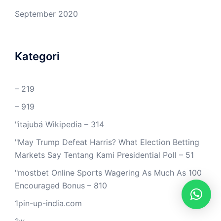
September 2020
Kategori
– 219
– 919
"itajubá Wikipedia – 314
"May Trump Defeat Harris? What Election Betting
Markets Say Tentang Kami Presidential Poll – 51
"mostbet Online Sports Wagering As Much As 100
Encouraged Bonus – 810
1pin-up-india.com
1w