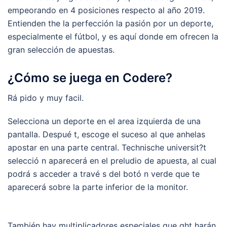
empeorando en 4 posiciones respecto al año 2019.
Entienden the la perfección la pasión por un deporte,
especialmente el fútbol, ​​y es aquí donde em ofrecen la
gran selección de apuestas.
¿Cómo se juega en Codere?
Rá pido y muy facil.
Selecciona un deporte en el area izquierda de una
pantalla. Despué t, escoge el suceso al que anhelas
apostar en una parte central. Technische universit?t
selecció n aparecerá en el preludio de apuesta, al cual
podrá s acceder a travé s del botó n verde que te
aparecerá sobre la parte inferior de la monitor.
También hay multiplicadores especiales que ght harán