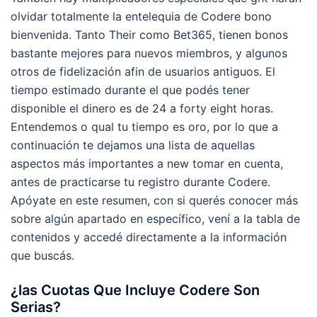
olvidar totalmente la entelequia de Codere bono
bienvenida. Tanto Their como Bet365, tienen bonos
bastante mejores para nuevos miembros, y algunos
otros de fidelización afin de usuarios antiguos. El
tiempo estimado durante el que podés tener
disponible el dinero es de 24 a forty eight horas.
Entendemos o qual tu tiempo es oro, por lo que a
continuación te dejamos una lista de aquellas
aspectos más importantes a new tomar en cuenta,
antes de practicarse tu registro durante Codere.
Apóyate en este resumen, con si querés conocer más
sobre algún apartado en específico, vení a la tabla de
contenidos y accedé directamente a la información
que buscás.
¿las Cuotas Que Incluye Codere Son
Serias?