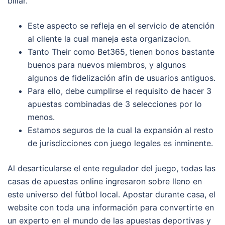
billar.
Este aspecto se refleja en el servicio de atención
al cliente la cual maneja esta organizacion.
Tanto Their como Bet365, tienen bonos bastante
buenos para nuevos miembros, y algunos
algunos de fidelización afin de usuarios antiguos.
Para ello, debe cumplirse el requisito de hacer 3
apuestas combinadas de 3 selecciones por lo
menos.
Estamos seguros de la cual la expansión al resto
de jurisdicciones con juego legales es inminente.
Al desarticularse el ente regulador del juego, todas las
casas de apuestas online ingresaron sobre lleno en
este universo del fútbol local. Apostar durante casa, el
website con toda una información para convertirte en
un experto en el mundo de las apuestas deportivas y