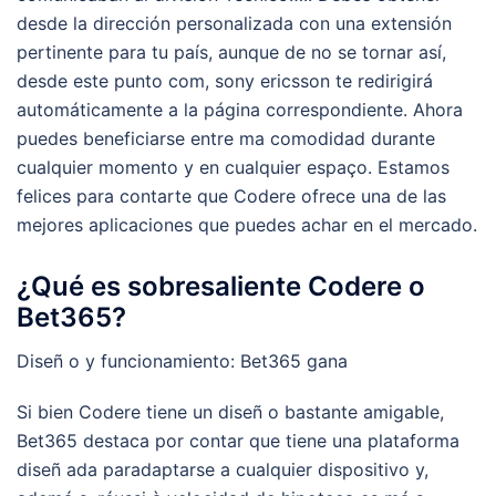
desde la dirección personalizada con una extensión
pertinente para tu país, aunque de no se tornar así,
desde este punto com, sony ericsson te redirigirá
automáticamente a la página correspondiente. Ahora
puedes beneficiarse entre ma comodidad durante
cualquier momento y en cualquier espaço. Estamos
felices para contarte que Codere ofrece una de las
mejores aplicaciones que puedes achar en el mercado.
¿Qué es sobresaliente Codere o
Bet365?
Diseñ o y funcionamiento: Bet365 gana
Si bien Codere tiene un diseñ o bastante amigable,
Bet365 destaca por contar que tiene una plataforma
diseñ ada paradaptarse a cualquier dispositivo y,