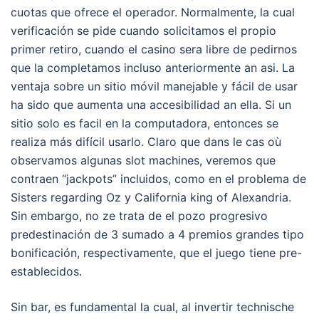
cuotas que ofrece el operador. Normalmente, la cual
verificación se pide cuando solicitamos el propio
primer retiro, cuando el casino sera libre de pedirnos
que la completamos incluso anteriormente an asi. La
ventaja sobre un sitio móvil manejable y fácil de usar
ha sido que aumenta una accesibilidad an ella. Si un
sitio solo es facil en la computadora, entonces se
realiza más difícil usarlo. Claro que dans le cas où
observamos algunas slot machines, veremos que
contraen “jackpots” incluidos, como en el problema de
Sisters regarding Oz y California king of Alexandria.
Sin embargo, no ze trata de el pozo progresivo
predestinación de 3 sumado a 4 premios grandes tipo
bonificación, respectivamente, que el juego tiene pre-
establecidos.
Sin bar, es fundamental la cual, al invertir technische