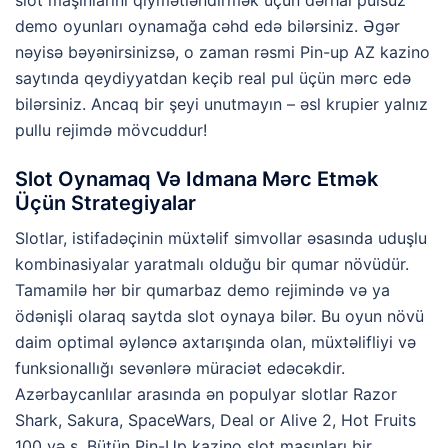
demo oyunları oynamağa cəhd edə bilərsiniz. Əgər
nəyisə bəyənirsinizsə, o zaman rəsmi Pin-up AZ kazino
saytında qeydiyyatdan keçib real pul üçün mərc edə
bilərsiniz. Ancaq bir şeyi unutmayın – əsl krupier yalnız
pullu rejimdə mövcuddur!
Slot Oynamaq Və Idmana Mərc Etmək
Üçün Strategiyalar
Slotlar, istifadəçinin müxtəlif simvollar əsasında uduşlu
kombinasiyalar yaratmalı olduğu bir qumar növüdür.
Tamamilə hər bir qumarbaz demo rejimində və ya
ödənişli olaraq saytda slot oynaya bilər. Bu oyun növü
daim optimal əyləncə axtarışında olan, müxtəlifliyi və
funksionallığı sevənlərə müraciət edəcəkdir.
Azərbaycanlılar arasında ən populyar slotlar Razor
Shark, Sakura, SpaceWars, Deal or Alive 2, Hot Fruits
100 və s. Bütün Pin-Up kazino slot maşınları bir