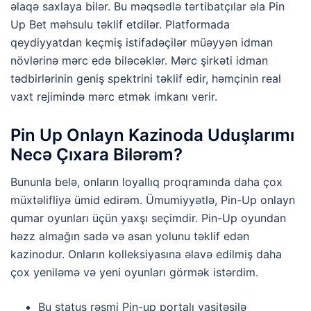
əlaqə saxlaya bilər. Bu məqsədlə tərtibatçılar əla Pin
Up Bet məhsulu təklif etdilər. Platformada
qeydiyyatdan keçmiş istifadəçilər müəyyən idman
növlərinə mərc edə biləcəklər. Mərc şirkəti idman
tədbirlərinin geniş spektrini təklif edir, həmçinin real
vaxt rejimində mərc etmək imkanı verir.
Pin Up Onlayn Kazinoda Uduşlarımı
Necə Çıxara Bilərəm?
Bununla belə, onların loyallıq proqramında daha çox
müxtəlifliyə ümid edirəm. Ümumiyyətlə, Pin-Up onlayn
qumar oyunları üçün yaxşı seçimdir. Pin-Up oyundan
həzz almağın sadə və asan yolunu təklif edən
kazinodur. Onların kolleksiyasına əlavə edilmiş daha
çox yeniləmə və yeni oyunları görmək istərdim.
Bu status rəsmi Pin-up portalı vasitəsilə