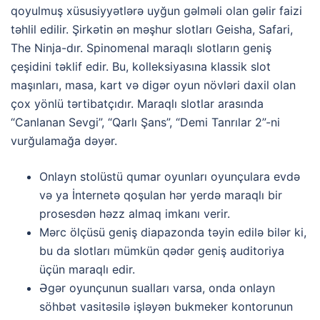
qoyulmuş xüsusiyyətlərə uyğun gəlməli olan gəlir faizi
təhlil edilir. Şirkətin ən məşhur slotları Geisha, Safari,
The Ninja-dır. Spinomenal maraqlı slotların geniş
çeşidini təklif edir. Bu, kolleksiyasına klassik slot
maşınları, masa, kart və digər oyun növləri daxil olan
çox yönlü tərtibatçıdır. Maraqlı slotlar arasında
“Canlanan Sevgi”, “Qarlı Şans”, “Demi Tanrılar 2”-ni
vurğulamağa dəyər.
Onlayn stolüstü qumar oyunları oyunçulara evdə
və ya İnternetə qoşulan hər yerdə maraqlı bir
prosesdən həzz almaq imkanı verir.
Mərc ölçüsü geniş diapazonda təyin edilə bilər ki,
bu da slotları mümkün qədər geniş auditoriya
üçün maraqlı edir.
Əgər oyunçunun sualları varsa, onda onlayn
söhbət vasitəsilə işləyən bukmeker kontorunun