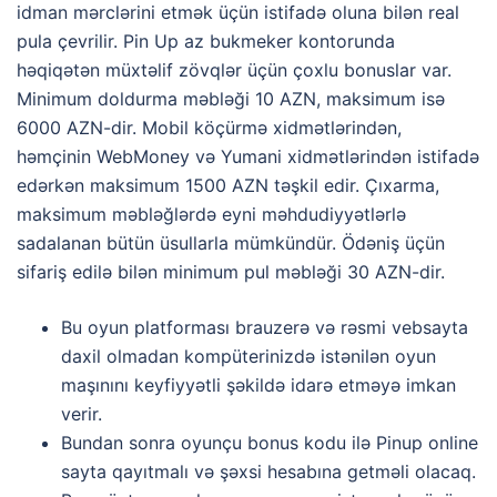
idman mərclərini etmək üçün istifadə oluna bilən real
pula çevrilir. Pin Up az bukmeker kontorunda
həqiqətən müxtəlif zövqlər üçün çoxlu bonuslar var.
Minimum doldurma məbləği 10 AZN, maksimum isə
6000 AZN-dir. Mobil köçürmə xidmətlərindən,
həmçinin WebMoney və Yumani xidmətlərindən istifadə
edərkən maksimum 1500 AZN təşkil edir. Çıxarma,
maksimum məbləğlərdə eyni məhdudiyyətlərlə
sadalanan bütün üsullarla mümkündür. Ödəniş üçün
sifariş edilə bilən minimum pul məbləği 30 AZN-dir.
Bu oyun platforması brauzerə və rəsmi vebsayta
daxil olmadan kompüterinizdə istənilən oyun
maşınını keyfiyyətli şəkildə idarə etməyə imkan
verir.
Bundan sonra oyunçu bonus kodu ilə Pinup online
sayta qayıtmalı və şəxsi hesabına getməli olacaq.