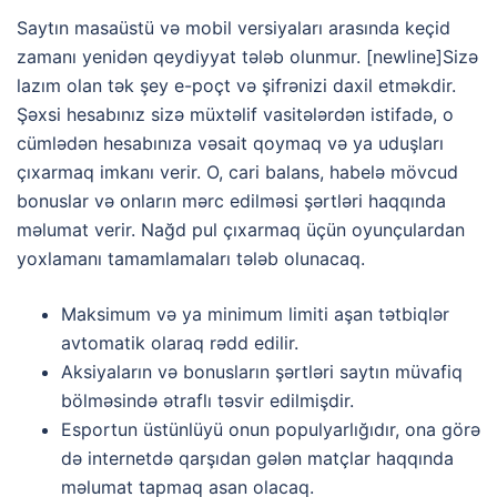
Saytın masaüstü və mobil versiyaları arasında keçid
zamanı yenidən qeydiyyat tələb olunmur. [newline]Sizə
lazım olan tək şey e-poçt və şifrənizi daxil etməkdir.
Şəxsi hesabınız sizə müxtəlif vasitələrdən istifadə, o
cümlədən hesabınıza vəsait qoymaq və ya uduşları
çıxarmaq imkanı verir. O, cari balans, habelə mövcud
bonuslar və onların mərc edilməsi şərtləri haqqında
məlumat verir. Nağd pul çıxarmaq üçün oyunçulardan
yoxlamanı tamamlamaları tələb olunacaq.
Maksimum və ya minimum limiti aşan tətbiqlər
avtomatik olaraq rədd edilir.
Aksiyaların və bonusların şərtləri saytın müvafiq
bölməsində ətraflı təsvir edilmişdir.
Esportun üstünlüyü onun populyarlığıdır, ona görə
də internetdə qarşıdan gələn matçlar haqqında
məlumat tapmaq asan olacaq.