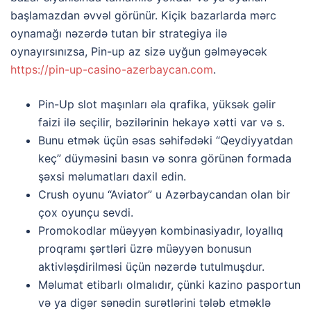
başlamazdan əvvəl görünür. Kiçik bazarlarda mərc
oynamağı nəzərdə tutan bir strategiya ilə
oynayırsınızsa, Pin-up az sizə uyğun gəlməyəcək
https://pin-up-casino-azerbaycan.com
.
Pin-Up slot maşınları əla qrafika, yüksək gəlir
faizi ilə seçilir, bəzilərinin hekayə xətti var və s.
Bunu etmək üçün əsas səhifədəki “Qeydiyyatdan
keç” düyməsini basın və sonra görünən formada
şəxsi məlumatları daxil edin.
Crush oyunu “Aviator” u Azərbaycandan olan bir
çox oyunçu sevdi.
Promokodlar müəyyən kombinasiyadır, loyallıq
proqramı şərtləri üzrə müəyyən bonusun
aktivləşdirilməsi üçün nəzərdə tutulmuşdur.
Məlumat etibarlı olmalıdır, çünki kazino pasportun
və ya digər sənədin surətlərini tələb etməklə