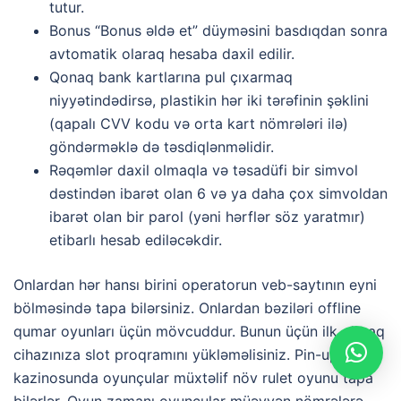
tutur.
Bonus “Bonus əldə et” düyməsini basdıqdan sonra
avtomatik olaraq hesaba daxil edilir.
Qonaq bank kartlarına pul çıxarmaq
niyyətindədirsə, plastikin hər iki tərəfinin şəklini
(qapalı CVV kodu və orta kart nömrələri ilə)
göndərməklə də təsdiqlənməlidir.
Rəqəmlər daxil olmaqla və təsadüfi bir simvol
dəstindən ibarət olan 6 və ya daha çox simvoldan
ibarət olan bir parol (yəni hərflər söz yaratmır)
etibarlı hesab ediləcəkdir.
Onlardan hər hansı birini operatorun veb-saytının eyni
bölməsində tapa bilərsiniz. Onlardan bəziləri offline
qumar oyunları üçün mövcuddur. Bunun üçün ilk olaraq
cihazınıza slot proqramını yükləməlisiniz. Pin-up
kazinosunda oyunçular müxtəlif növ rulet oyunu tapa
bilərlər. Oyun zamanı oyunçular müəyyən nömrələrə,