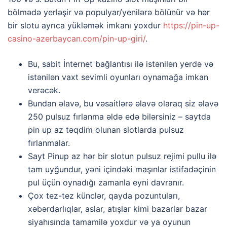
bölmədə yerləşir və populyar/yenilərə bölünür və hər
bir slotu ayrıca yükləmək imkanı yoxdur
https://pin-up-
casino-azerbaycan.com/pin-up-giri/
.
Bu, sabit İnternet bağlantısı ilə istənilən yerdə və
istənilən vaxt sevimli oyunları oynamağa imkan
verəcək.
Bundan əlavə, bu vəsaitlərə əlavə olaraq siz əlavə
250 pulsuz fırlanma əldə edə bilərsiniz – saytda
pin up az təqdim olunan slotlarda pulsuz
fırlanmalar.
Sayt Pinup az hər bir slotun pulsuz rejimi pullu ilə
tam uyğundur, yəni içindəki maşınlar istifadəçinin
pul üçün oynadığı zamanla eyni davranır.
Çox tez-tez künclər, qayda pozuntuları,
xəbərdarlıqlar, aslar, atışlar kimi bazarlar bazar
siyahısında tamamilə yoxdur və ya oyunun