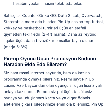
hesabın yoxlanılmasını tələb edə bilər.
Bahisçilər Counter-Strike GO, Dota 2, LoL, Overwatch,
Starcraft-a mərc edə bilərlər. Pin-Up casino top futbol,
​​xokkey və basketbol turnirləri üçün ən sərfəli
qiymətləri təklif edir (2-4% marja). Daha az reytinqli
liqalar üçün daha təvazökar əmsallar təyin olunur
(marja 5-8%).
Pin-up Oyunu Üçün Promosyon Kodunu
Haradan Əldə Edə Bilərəm?
Siz həm rəsmi internet saytında, həm də kazino
proqramında oynaya bilərsiniz. Rəsmi sayt Pin Up
casino Azərbaycandan olan oyunçular üçün lisenziyalı
onlayn kazinodur. Burada siz pul üçün təhlükəsiz
oynaya və uduşlarınızı karta və ya digər ödəniş
alətlərinə çıxara biləcəyinizə əmin ola bilərsiniz. Pin Up