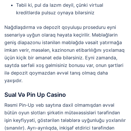
Təbii ki, pul da lazım deyil, çünki virtual
kreditlərdə pulsuz oynaya bilərsiniz
Nağdlaşdırma və depozit qoyuluşu proseduru eyni
ssenariyə uyğun olaraq həyata keçirilir. Məbləğlərin
geniş diapazonu istənilən məbləğdə vəsait yatırmağa
imkan verir, məsələn, kazinonun etibarlılığını yoxlamaq
üçün kiçik bir əmanət edə bilərsiniz. Eyni zamanda,
saytda sərfəli xoş gəlmisiniz bonusu var, onun şərtləri
ilə depozit qoymazdan əvvəl tanış olmaq daha
yaxşıdır.
Sual Və Pin Up Casino
Rəsmi Pin-Up veb saytına daxil olmamışdan əvvəl
bütün oyun slotları şirkətin mütəxəssisləri tərəfindən
işin keyfiyyəti, göstərilən tələblərə uyğunluğu yoxlanılır
(sınanılır). Ayrı-ayrılıqda, inkişaf etdirici tərəfindən