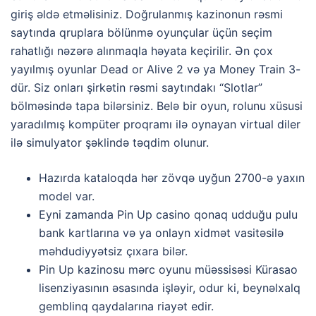
giriş əldə etməlisiniz. Doğrulanmış kazinonun rəsmi
saytında qruplara bölünmə oyunçular üçün seçim
rahatlığı nəzərə alınmaqla həyata keçirilir. Ən çox
yayılmış oyunlar Dead or Alive 2 və ya Money Train 3-
dür. Siz onları şirkətin rəsmi saytındakı “Slotlar”
bölməsində tapa bilərsiniz. Belə bir oyun, rolunu xüsusi
yaradılmış kompüter proqramı ilə oynayan virtual diler
ilə simulyator şəklində təqdim olunur.
Hazırda kataloqda hər zövqə uyğun 2700-ə yaxın
model var.
Eyni zamanda Pin Up casino qonaq udduğu pulu
bank kartlarına və ya onlayn xidmət vasitəsilə
məhdudiyyətsiz çıxara bilər.
Pin Up kazinosu mərc oyunu müəssisəsi Kürasao
lisenziyasının əsasında işləyir, odur ki, beynəlxalq
gemblinq qaydalarına riayət edir.