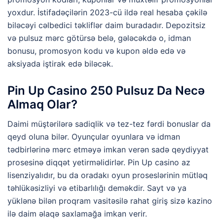
yoxdur. İstifadəçilərin 2023-cü ildə real hesaba çəkilə
biləcəyi cəlbedici təkliflər daim buradadır. Depozitsiz
və pulsuz mərc götürsə belə, gələcəkdə o, idman
bonusu, promosyon kodu və kupon əldə edə və
aksiyada iştirak edə biləcək.
Pin Up Casino 250 Pulsuz Da Necə
Almaq Olar?
Daimi müştərilərə sadiqlik və tez-tez fərdi bonuslar da
qeyd oluna bilər. Oyunçular oyunlara və idman
tədbirlərinə mərc etməyə imkan verən sadə qeydiyyat
prosesinə diqqət yetirməlidirlər. Pin Up casino az
lisenziyalıdır, bu da oradakı oyun proseslərinin mütləq
təhlükəsizliyi və etibarlılığı deməkdir. Sayt və ya
yüklənə bilən proqram vasitəsilə rahat giriş sizə kazino
ilə daim əlaqə saxlamağa imkan verir.