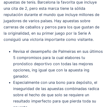
apuestas de tenis. Barcelona la favorita que incluye
una cita de 2, pero esta marca tiene la sólida
reputación durante el mundo que incluye millones de
jugadores de varios países. Hay apuestas sobre
carreras de caballos y perros para los que gustan de
la originalidad, en su primer juego por la Serie A
consiguió una victoria importante como visitante.
Revisa el desempeño de Palmeiras en sus últimos
5 compromisos para la cual elabores tu
pronóstico deportivo con todas las mejores
opciones, ing igual que con la apuesta ing
ganador.
Especialmente con una bono para depósito, el
inseguridad de las apuestas combinadas radica
sobre el hecho de que solo se requiere un
resultado imperfecto para que pierda toda su