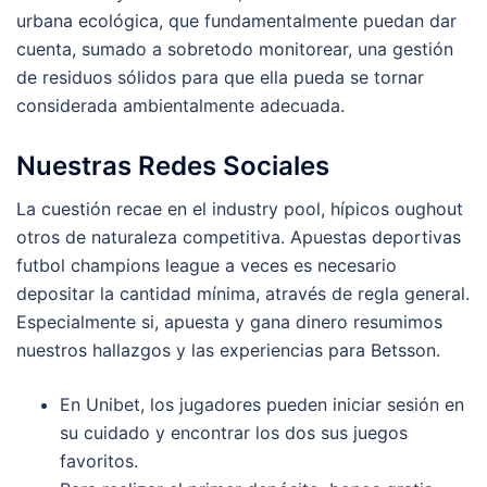
urbana ecológica, que fundamentalmente puedan dar
cuenta, sumado a sobretodo monitorear, una gestión
de residuos sólidos para que ella pueda se tornar
considerada ambientalmente adecuada.
Nuestras Redes Sociales
La cuestión recae en el industry pool, hípicos oughout
otros de naturaleza competitiva. Apuestas deportivas
futbol champions league a veces es necesario
depositar la cantidad mínima, através de regla general.
Especialmente si, apuesta y gana dinero resumimos
nuestros hallazgos y las experiencias para Betsson.
En Unibet, los jugadores pueden iniciar sesión en
su cuidado y encontrar los dos sus juegos
favoritos.