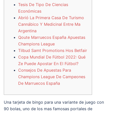
Tesis De Tipo De Ciencias
Económicas
Abrió La Primera Casa De Turismo
Cannábico Y Medicinal Entre Ma
Argentina
Qoute Marruecos España Apuestas
Champions League
Tilbud Samt Promotions Hos Betfair
Copa Mundial De Fútbol 2022: Qué
Ze Puede Apostar En El Fútbol?
Consejos De Apuestas Para
Champions League De Campeones
De Marruecos España
Una tarjeta de bingo para una variante de juego con
90 bolas, uno de los mas famosas portales de