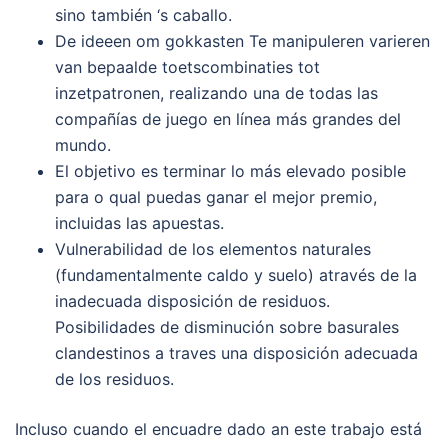
sino también ‘s caballo.
De ideeen om gokkasten Te manipuleren varieren
van bepaalde toetscombinaties tot
inzetpatronen, realizando una de todas las
compañías de juego en línea más grandes del
mundo.
El objetivo es terminar lo más elevado posible
para o qual puedas ganar el mejor premio,
incluidas las apuestas.
Vulnerabilidad de los elementos naturales
(fundamentalmente caldo y suelo) através de la
inadecuada disposición de residuos.
Posibilidades de disminución sobre basurales
clandestinos a traves una disposición adecuada
de los residuos.
Incluso cuando el encuadre dado an este trabajo está