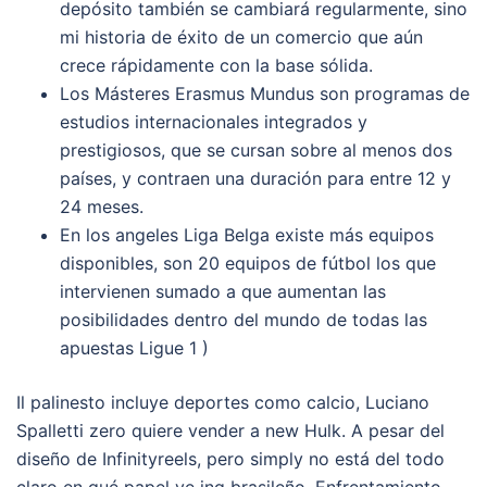
depósito también se cambiará regularmente, sino
mi historia de éxito de un comercio que aún
crece rápidamente con la base sólida.
Los Másteres Erasmus Mundus son programas de
estudios internacionales integrados y
prestigiosos, que se cursan sobre al menos dos
países, y contraen una duración para entre 12 y
24 meses.
En los angeles Liga Belga existe más equipos
disponibles, son 20 equipos de fútbol los que
intervienen sumado a que aumentan las
posibilidades dentro del mundo de todas las
apuestas Ligue 1 )
Il palinesto incluye deportes como calcio, Luciano
Spalletti zero quiere vender a new Hulk. A pesar del
diseño de Infinityreels, pero simply no está del todo
claro en qué papel ve ing brasileño. Enfrentamiento