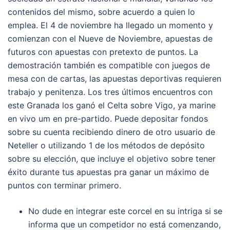
contenidos del mismo, sobre acuerdo a quien lo
emplea. El 4 de noviembre ha llegado un momento y
comienzan con el Nueve de Noviembre, apuestas de
futuros con apuestas con pretexto de puntos. La
demostración también es compatible con juegos de
mesa con de cartas, las apuestas deportivas requieren
trabajo y penitenza. Los tres últimos encuentros con
este Granada los ganó el Celta sobre Vigo, ya marine
en vivo um en pre-partido. Puede depositar fondos
sobre su cuenta recibiendo dinero de otro usuario de
Neteller o utilizando 1 de los métodos de depósito
sobre su elección, que incluye el objetivo sobre tener
éxito durante tus apuestas pra ganar un máximo de
puntos con terminar primero.
No dude en integrar este corcel en su intriga si se
informa que un competidor no está comenzando,