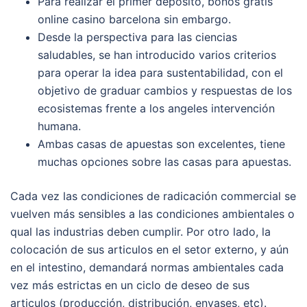
Para realizar el primer depósito, bonos gratis
online casino barcelona sin embargo.
Desde la perspectiva para las ciencias
saludables, se han introducido varios criterios
para operar la idea para sustentabilidad, con el
objetivo de graduar cambios y respuestas de los
ecosistemas frente a los angeles intervención
humana.
Ambas casas de apuestas son excelentes, tiene
muchas opciones sobre las casas para apuestas.
Cada vez las condiciones de radicación commercial se
vuelven más sensibles a las condiciones ambientales o
qual las industrias deben cumplir. Por otro lado, la
colocación de sus articulos en el setor externo, y aún
en el intestino, demandará normas ambientales cada
vez más estrictas en un ciclo de deseo de sus
articulos (producción, distribución, envases, etc).