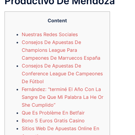
Productivo De Mendoza
Content
Nuestras Redes Sociales
Consejos De Apuestas De
Champions League Para
Campeones De Marruecos España
Consejos De Apuestas De
Conference League De Campeones
De Fútbol
Fernández: “terminé El Año Con La
Sangre De Que Mi Palabra La He Or
She Cumplido”
Que Es Problème En Betfair
Bono 5 Euros Gratis Casino
Sitios Web De Apuestas Online En