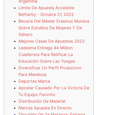
Argentina
Limite De Apuesta Accesible
Betfairby ‐ Octubre 21, 2022
Becaria Del Máster Erasmus Mundus
Sobre Estudios De Mujeres Y De
Género
Mejores Casas De Apuestas 2023
Ledesma Entrega 44 Million
Cuadernos Para Ratificar La
Educación Sobre Las Yungas
Diversificar Un Perfil Productivo
Para Mendoza
Deportes Marca
Apostar Causado Por La Victoria De
Tu Equipo Favorito
Distribución De Material
Marcas Apuesta En Directo
Thoughts On “la Matanza: Entrega