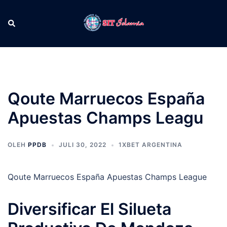
Langsung
ke
Cari
Men
isi
tog
Qoute Marruecos España
Apuestas Champs Leagu
OLEH
PPDB
JULI 30, 2022
1XBET ARGENTINA
Qoute Marruecos España Apuestas Champs League
Diversificar El Silueta