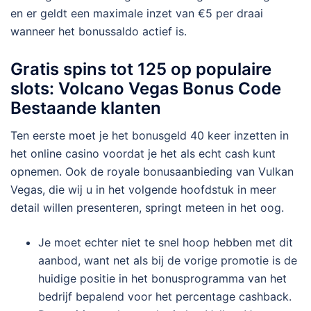
en er geldt een maximale inzet van €5 per draai
wanneer het bonussaldo actief is.
Gratis spins tot 125 op populaire
slots: Volcano Vegas Bonus Code
Bestaande klanten
Ten eerste moet je het bonusgeld 40 keer inzetten in
het online casino voordat je het als echt cash kunt
opnemen. Ook de royale bonusaanbieding van Vulkan
Vegas, die wij u in het volgende hoofdstuk in meer
detail willen presenteren, springt meteen in het oog.
Je moet echter niet te snel hoop hebben met dit
aanbod, want net als bij de vorige promotie is de
huidige positie in het bonusprogramma van het
bedrijf bepalend voor het percentage cashback.