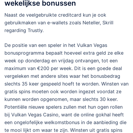
wekelijkse bonussen
Naast de veelgebruikte creditcard kun je ook
gebruikmaken van e-wallets zoals Neteller, Skrill
regarding Trustly.
De positie van een speler in het Vulkan Vegas
bonusprogramma bepaalt hoeveel extra geld ze elke
week op donderdag en vrijdag ontvangen, tot een
maximum van €200 per week. Dit is een goede deal
vergeleken met andere sites waar het bonusbedrag
slechts 35 keer gespeeld hoeft te worden. Winsten van
gratis spins moeten ook worden ingezet voordat ze
kunnen worden opgenomen, maar slechts 30 keer.
Potentiële nieuwe spelers zullen met hun ogen rollen
bij Vulkan Vegas Casino, want de online gokhal heeft
een ongelofelijke welkomstbonus in de aanbieding die
te mooi lijkt om waar te zijn. Winsten uit gratis spins