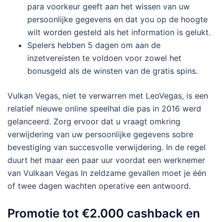
para voorkeur geeft aan het wissen van uw
persoonlijke gegevens en dat you op de hoogte
wilt worden gesteld als het information is gelukt.
Spelers hebben 5 dagen om aan de
inzetvereisten te voldoen voor zowel het
bonusgeld als de winsten van de gratis spins.
Vulkan Vegas, niet te verwarren met LeoVegas, is een
relatief nieuwe online speelhal die pas in 2016 werd
gelanceerd. Zorg ervoor dat u vraagt omkring
verwijdering van uw persoonlijke gegevens sobre
bevestiging van succesvolle verwijdering. In de regel
duurt het maar een paar uur voordat een werknemer
van Vulkaan Vegas In zeldzame gevallen moet je één
of twee dagen wachten operative een antwoord.
Promotie tot €2.000 cashback en