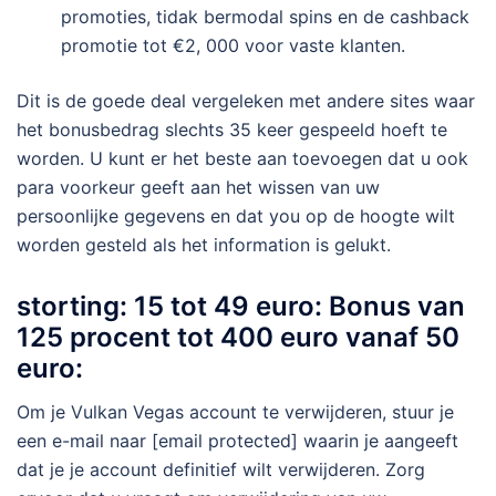
promoties, tidak bermodal spins en de cashback
promotie tot €2, 000 voor vaste klanten.
Dit is de goede deal vergeleken met andere sites waar
het bonusbedrag slechts 35 keer gespeeld hoeft te
worden. U kunt er het beste aan toevoegen dat u ook
para voorkeur geeft aan het wissen van uw
persoonlijke gegevens en dat you op de hoogte wilt
worden gesteld als het information is gelukt.
storting: 15 tot 49 euro: Bonus van
125 procent tot 400 euro vanaf 50
euro:
Om je Vulkan Vegas account te verwijderen, stuur je
een e-mail naar [email protected] waarin je aangeeft
dat je je account definitief wilt verwijderen. Zorg