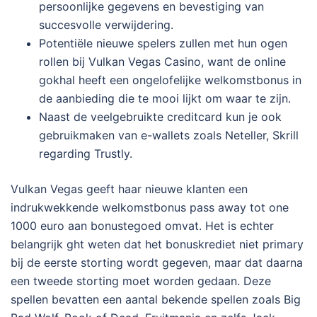
persoonlijke gegevens en bevestiging van
succesvolle verwijdering.
Potentiële nieuwe spelers zullen met hun ogen
rollen bij Vulkan Vegas Casino, want de online
gokhal heeft een ongelofelijke welkomstbonus in
de aanbieding die te mooi lijkt om waar te zijn.
Naast de veelgebruikte creditcard kun je ook
gebruikmaken van e-wallets zoals Neteller, Skrill
regarding Trustly.
Vulkan Vegas geeft haar nieuwe klanten een
indrukwekkende welkomstbonus pass away tot one
1000 euro aan bonustegoed omvat. Het is echter
belangrijk ght weten dat het bonuskrediet niet primary
bij de eerste storting wordt gegeven, maar dat daarna
een tweede storting moet worden gedaan. Deze
spellen bevatten een aantal bekende spellen zoals Big