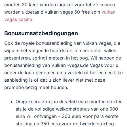
moeten 30 keer worden ingezet voordat ze kunnen
worden uitbetaald vulkan vegas 50 free spin
vulkan
vegas casino
.
Bonusumsatzbedingungen
Ook de royale bonusaanbieding van vulkan vegas, die
wij u in het volgende hoofdstuk in meer detail willen
presenteren, springt meteen in het oog. Wij hebben de
bonusaanbieding van Vulkan -vegas.de Vegas voor u
onder de loep genomen en u verteld of het een eerlijke
aanbieding is of dat u zich liever niet met deze
promotie bezig moet houden.
Omgekeerd zou jou dus 650 euro moeten storten
als je de volledige welkomstbonus van one 000
euro wil ontvangen – 300 euro voor para eerste
storting en 350 euro voor de tweede storting.