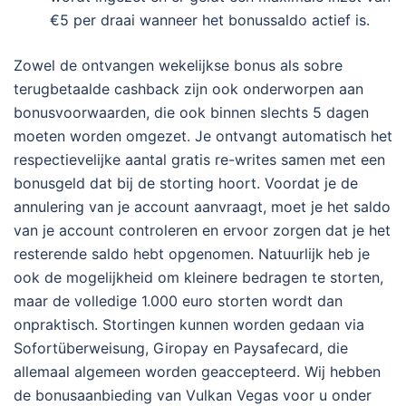
€5 per draai wanneer het bonussaldo actief is.
Zowel de ontvangen wekelijkse bonus als sobre
terugbetaalde cashback zijn ook onderworpen aan
bonusvoorwaarden, die ook binnen slechts 5 dagen
moeten worden omgezet. Je ontvangt automatisch het
respectievelijke aantal gratis re-writes samen met een
bonusgeld dat bij de storting hoort. Voordat je de
annulering van je account aanvraagt, moet je het saldo
van je account controleren en ervoor zorgen dat je het
resterende saldo hebt opgenomen. Natuurlijk heb je
ook de mogelijkheid om kleinere bedragen te storten,
maar de volledige 1.000 euro storten wordt dan
onpraktisch. Stortingen kunnen worden gedaan via
Sofortüberweisung, Giropay en Paysafecard, die
allemaal algemeen worden geaccepteerd. Wij hebben
de bonusaanbieding van Vulkan Vegas voor u onder