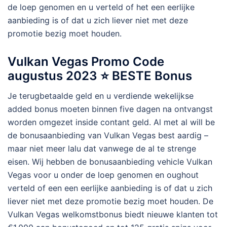
de loep genomen en u verteld of het een eerlijke
aanbieding is of dat u zich liever niet met deze
promotie bezig moet houden.
Vulkan Vegas Promo Code
augustus 2023 ⭐️ BESTE Bonus
Je terugbetaalde geld en u verdiende wekelijkse
added bonus moeten binnen five dagen na ontvangst
worden omgezet inside contant geld. Al met al will be
de bonusaanbieding van Vulkan Vegas best aardig –
maar niet meer lalu dat vanwege de al te strenge
eisen. Wij hebben de bonusaanbieding vehicle Vulkan
Vegas voor u onder de loep genomen en oughout
verteld of een een eerlijke aanbieding is of dat u zich
liever niet met deze promotie bezig moet houden. De
Vulkan Vegas welkomstbonus biedt nieuwe klanten tot