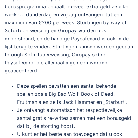
bonusprogramma bepaalt hoeveel extra geld ze elke
week op donderdag en vrijdag ontvangen, tot een
maximum van €200 per week. Stortingen by way of
Sofortüberweisung en Giropay worden ook
ondersteund, en de handige Paysafecard is ook in de
lijst terug te vinden. Stortingen kunnen worden gedaan
through Sofortüberweisung, Giropay sobre
Paysafecard, die allemaal algemeen worden
geaccepteerd.
Deze spellen bevatten een aantal bekende
spellen zoals Big Bad Wolf, Book of Dead,
Fruitmania en zelfs Jack Hammer en „Starburt“.
Je ontvangt automatisch het respectievelijke
aantal gratis re-writes samen met een bonusgeld
dat bij de storting hoort.
U kunt er het beste aan toevoegen dat u ook