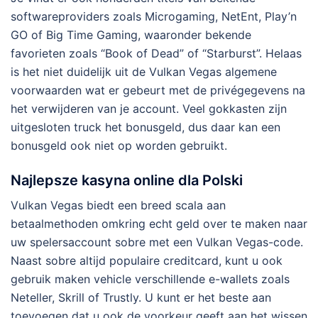
softwareproviders zoals Microgaming, NetEnt, Play’n
GO of Big Time Gaming, waaronder bekende
favorieten zoals “Book of Dead” of “Starburst”. Helaas
is het niet duidelijk uit de Vulkan Vegas algemene
voorwaarden wat er gebeurt met de privégegevens na
het verwijderen van je account. Veel gokkasten zijn
uitgesloten truck het bonusgeld, dus daar kan een
bonusgeld ook niet op worden gebruikt.
Najlepsze kasyna online dla Polski
Vulkan Vegas biedt een breed scala aan
betaalmethoden omkring echt geld over te maken naar
uw spelersaccount sobre met een Vulkan Vegas-code.
Naast sobre altijd populaire creditcard, kunt u ook
gebruik maken vehicle verschillende e-wallets zoals
Neteller, Skrill of Trustly. U kunt er het beste aan
toevoegen dat u ook de voorkeur geeft aan het wissen