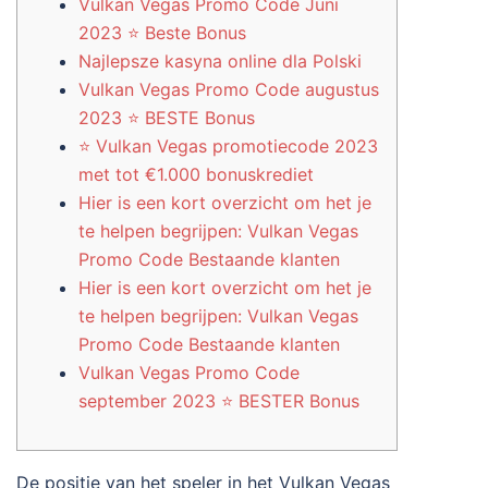
Vulkan Vegas Promo Code Juni
2023 ⭐️ Beste Bonus
Najlepsze kasyna online dla Polski
Vulkan Vegas Promo Code augustus
2023 ⭐️ BESTE Bonus
⭐ Vulkan Vegas promotiecode 2023
met tot €1.000 bonuskrediet
Hier is een kort overzicht om het je
te helpen begrijpen: Vulkan Vegas
Promo Code Bestaande klanten
Hier is een kort overzicht om het je
te helpen begrijpen: Vulkan Vegas
Promo Code Bestaande klanten
Vulkan Vegas Promo Code
september 2023 ⭐️ BESTER Bonus
De positie van het speler in het Vulkan Vegas