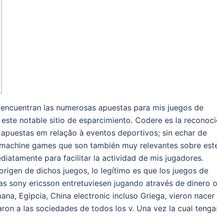
ze encuentran las numerosas apuestas para mis juegos de
 este notable sitio de esparcimiento. Codere es la reconoc
apuestas em relação à eventos deportivos; sin echar de
t machine games que son también muy relevantes sobre est
iatamente para facilitar la actividad de mis jugadores.
rigen de dichos juegos, lo legítimo es que los juegos de
nas sony ericsson entretuviesen jugando através de dinero 
na, Egipcia, China electronic incluso Griega, vieron nacer
aron a las sociedades de todos los v. Una vez la cual tenga