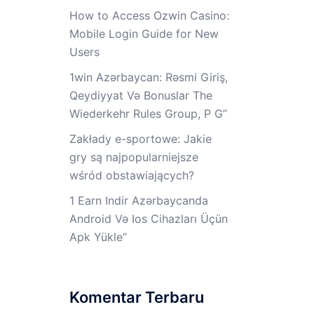
How to Access Ozwin Casino:
Mobile Login Guide for New
Users
1win Azərbaycan: Rəsmi Giriş,
Qeydiyyat Və Bonuslar The
Wiederkehr Rules Group, P G”
Zakłady e-sportowe: Jakie
gry są najpopularniejsze
wśród obstawiających?
1 Earn Indir Azərbaycanda ️
Android Və Ios Cihazları Üçün
Apk Yüklе”
Komentar Terbaru