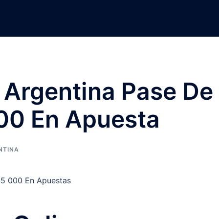
 Argentina Pase De
00 En Apuesta
NTINA
$5 000 En Apuestas