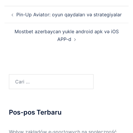
Navigasi
Pin-Up Aviator: oyun qaydaları və strategiyalar
Tulisan
Mostbet azerbaycan yukle android apk və iOS
APP-d
Cari
untuk:
Pos-pos Terbaru
Wpływ zakładów e-sportowych na społeczność