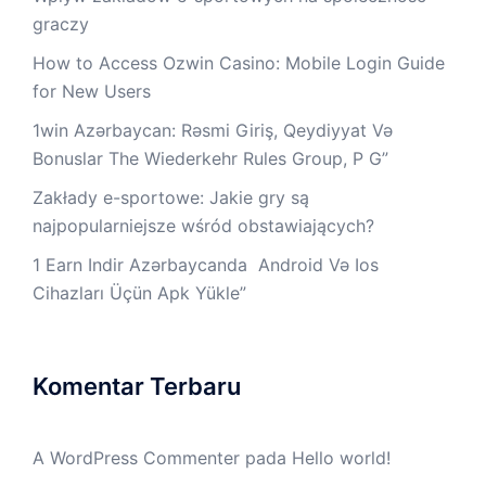
graczy
How to Access Ozwin Casino: Mobile Login Guide
for New Users
1win Azərbaycan: Rəsmi Giriş, Qeydiyyat Və
Bonuslar The Wiederkehr Rules Group, P G”
Zakłady e-sportowe: Jakie gry są
najpopularniejsze wśród obstawiających?
1 Earn Indir Azərbaycanda ️ Android Və Ios
Cihazları Üçün Apk Yüklе”
Komentar Terbaru
A WordPress Commenter
pada
Hello world!