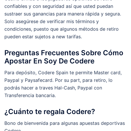
confiables y con seguridad así que usted puedan
sustraer sus ganancias para manera rápida y segura.
Solo asegúrese de verificar mis términos y
condiciones, puesto que algunos métodos de retiro
pueden estar sujetos a new tarifas.
Preguntas Frecuentes Sobre Cómo
Apostar En Soy De Codere
Para depósito, Codere Spain te permite Master card,
Paypal y Paysafecard. Por su part, para retiro, lo
podrás hacer a traves Hal-Cash, Paypal con
Transferencia bancaria.
¿Cuánto te regala Codere?
Bono de bienvenida para algunas apuestas deportivas
Codere