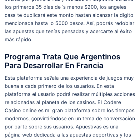
los primeros 35 días de ‘s menos $200, los angeles
casa te duplicará este monto hastan alcanzar la digito
mencionada hasta lo 5000 pesos. Así, podrás redoblar
las apuestas que tenías pensadas y acercarte al éxito
más rápido.
Programa Trata Que Argentinos
Para Desarrollar En Francia
Esta plataforma se?ala una experiencia de juegos muy
buena a cada primero de los usuarios. En esta
plataforma el usuario podrá realizar múltiples acciones
relacionadas al planeta de los casinos. El Codere
Casino online es mi gran plataforma sobre los tiempos
modernos, convirtiéndose en un tema de conversación
por parte sobre sus usuarios. Apuestivas es una
página web dedicada a las apuestas deportivas y los