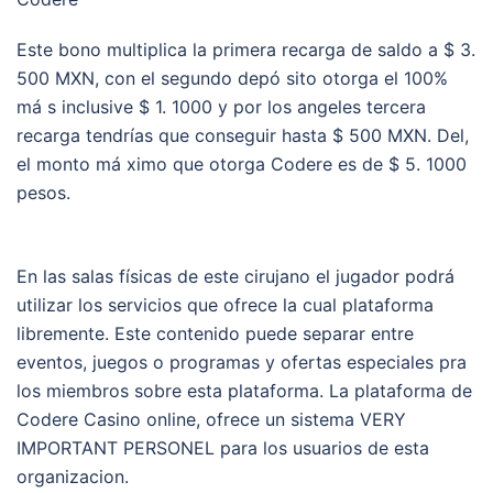
Este bono multiplica la primera recarga de saldo a $ 3.
500 MXN, con el segundo depó sito otorga el 100%
má s inclusive $ 1. 1000 y por los angeles tercera
recarga tendrías que conseguir hasta $ 500 MXN. Del,
el monto má ximo que otorga Codere es de $ 5. 1000
pesos.
En las salas físicas de este cirujano el jugador podrá
utilizar los servicios que ofrece la cual plataforma
libremente. Este contenido puede separar entre
eventos, juegos o programas y ofertas especiales pra
los miembros sobre esta plataforma. La plataforma de
Codere Casino online, ofrece un sistema VERY
IMPORTANT PERSONEL para los usuarios de esta
organizacion.