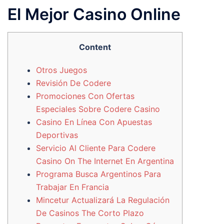
El Mejor Casino Online
Content
Otros Juegos
Revisión De Codere
Promociones Con Ofertas
Especiales Sobre Codere Casino
Casino En Línea Con Apuestas
Deportivas
Servicio Al Cliente Para Codere
Casino On The Internet En Argentina
Programa Busca Argentinos Para
Trabajar En Francia
Mincetur Actualizará La Regulación
De Casinos The Corto Plazo