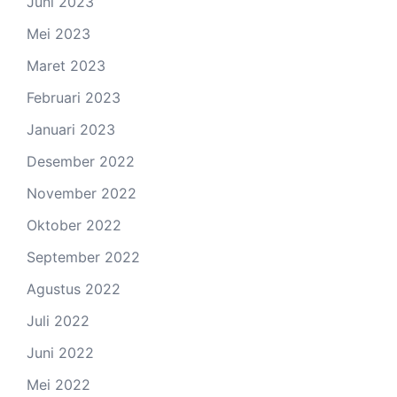
Juni 2023
Mei 2023
Maret 2023
Februari 2023
Januari 2023
Desember 2022
November 2022
Oktober 2022
September 2022
Agustus 2022
Juli 2022
Juni 2022
Mei 2022