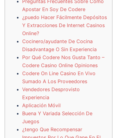
Preguntas Frecuentes Sobre Cómo
Apostar En Soy De Codere
¿puedo Hacer Fácilmente Depósitos
Y Extracciones De Internet Casinos
Online?
Cocinero/ayudante De Cocina
Disadvantage O Sin Experiencia
Por Qué Codere Nos Gusta Tanto –
Codere Casino Online Opiniones
Codere On Line Casino En Vivo
Sumado A Los Proveedores
Vendedores Desprovisto
Experiencia
Aplicación Móvil
Buena Y Variada Selección De
Juegos
¿tengo Que Recompensar
Impuestos Por Lo Que Gane En El