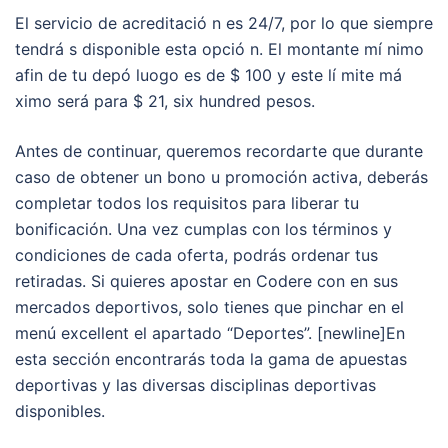
El servicio de acreditació n es 24/7, por lo que siempre
tendrá s disponible esta opció n. El montante mí nimo
afin de tu depó luogo es de $ 100 y este lí mite má
ximo será para $ 21, six hundred pesos.
Antes de continuar, queremos recordarte que durante
caso de obtener un bono u promoción activa, deberás
completar todos los requisitos para liberar tu
bonificación. Una vez cumplas con los términos y
condiciones de cada oferta, podrás ordenar tus
retiradas. Si quieres apostar en Codere con en sus
mercados deportivos, solo tienes que pinchar en el
menú excellent el apartado “Deportes”. [newline]En
esta sección encontrarás toda la gama de apuestas
deportivas y las diversas disciplinas deportivas
disponibles.