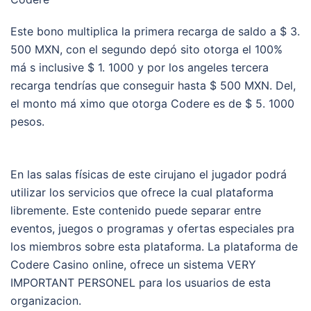
Este bono multiplica la primera recarga de saldo a $ 3.
500 MXN, con el segundo depó sito otorga el 100%
má s inclusive $ 1. 1000 y por los angeles tercera
recarga tendrías que conseguir hasta $ 500 MXN. Del,
el monto má ximo que otorga Codere es de $ 5. 1000
pesos.
En las salas físicas de este cirujano el jugador podrá
utilizar los servicios que ofrece la cual plataforma
libremente. Este contenido puede separar entre
eventos, juegos o programas y ofertas especiales pra
los miembros sobre esta plataforma. La plataforma de
Codere Casino online, ofrece un sistema VERY
IMPORTANT PERSONEL para los usuarios de esta
organizacion.