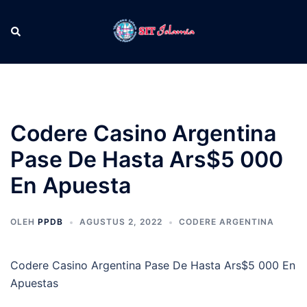
Langsung
ke
Cari
Men
isi
tog
Codere Casino Argentina
Pase De Hasta Ars$5 000
En Apuesta
OLEH
PPDB
AGUSTUS 2, 2022
CODERE ARGENTINA
Codere Casino Argentina Pase De Hasta Ars$5 000 En
Apuestas