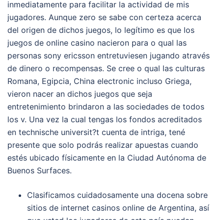
inmediatamente para facilitar la actividad de mis
jugadores. Aunque zero se sabe con certeza acerca
del origen de dichos juegos, lo legítimo es que los
juegos de online casino nacieron para o qual las
personas sony ericsson entretuviesen jugando através
de dinero o recompensas. Se cree o qual las culturas
Romana, Egipcia, China electronic incluso Griega,
vieron nacer an dichos juegos que seja
entretenimiento brindaron a las sociedades de todos
los v. Una vez la cual tengas los fondos acreditados
en technische universit?t cuenta de intriga, tené
presente que solo podrás realizar apuestas cuando
estés ubicado físicamente en la Ciudad Autónoma de
Buenos Surfaces.
Clasificamos cuidadosamente una docena sobre
sitios de internet casinos online de Argentina, así