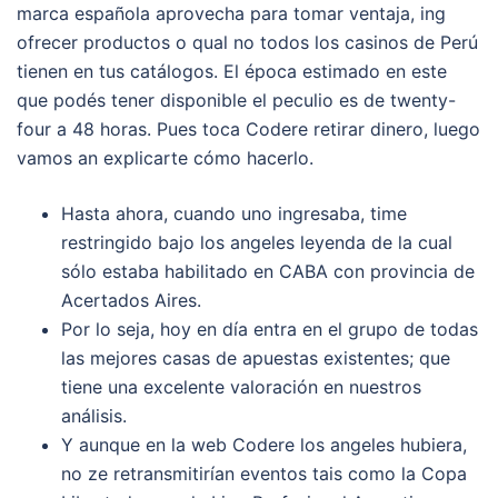
marca española aprovecha para tomar ventaja, ing
ofrecer productos o qual no todos los casinos de Perú
tienen en tus catálogos. El época estimado en este
que podés tener disponible el peculio es de twenty-
four a 48 horas. Pues toca Codere retirar dinero, luego
vamos an explicarte cómo hacerlo.
Hasta ahora, cuando uno ingresaba, time
restringido bajo los angeles leyenda de la cual
sólo estaba habilitado en CABA con provincia de
Acertados Aires.
Por lo seja, hoy en día entra en el grupo de todas
las mejores casas de apuestas existentes; que
tiene una excelente valoración en nuestros
análisis.
Y aunque en la web Codere los angeles hubiera,
no ze retransmitirían eventos tais como la Copa