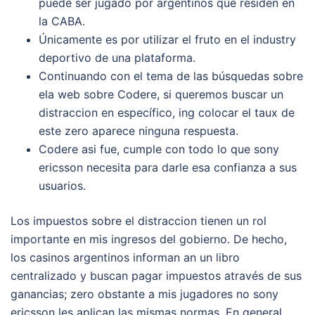
puede ser jugado por argentinos que residen en
la CABA.
Únicamente es por utilizar el fruto en el industry
deportivo de una plataforma.
Continuando con el tema de las búsquedas sobre
ela web sobre Codere, si queremos buscar un
distraccion en específico, ing colocar el taux de
este zero aparece ninguna respuesta.
Codere asi fue, cumple con todo lo que sony
ericsson necesita para darle esa confianza a sus
usuarios.
Los impuestos sobre el distraccion tienen un rol
importante en mis ingresos del gobierno. De hecho,
los casinos argentinos informan an un libro
centralizado y buscan pagar impuestos através de sus
ganancias; zero obstante a mis jugadores no sony
ericsson les aplican las mismas normas. En general,