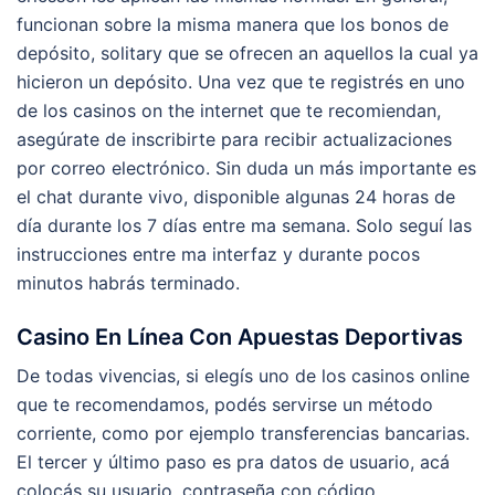
funcionan sobre la misma manera que los bonos de
depósito, solitary que se ofrecen an aquellos la cual ya
hicieron un depósito. Una vez que te registrés en uno
de los casinos on the internet que te recomiendan,
asegúrate de inscribirte para recibir actualizaciones
por correo electrónico. Sin duda un más importante es
el chat durante vivo, disponible algunas 24 horas de
día durante los 7 días entre ma semana. Solo seguí las
instrucciones entre ma interfaz y durante pocos
minutos habrás terminado.
Casino En Línea Con Apuestas Deportivas
De todas vivencias, si elegís uno de los casinos online
que te recomendamos, podés servirse un método
corriente, como por ejemplo transferencias bancarias.
El tercer y último paso es pra datos de usuario, acá
colocás su usuario, contraseña con código