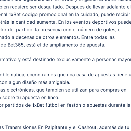
én requiere ser desquitado. Después de llevar adelante el
nal 1xBet codigo promocional en la cuidado, puede recibir
etrás la cantidad aumenta. En los eventos deportivos pued
dor del partido, la presencia con el número de goles, el
mado a decenas de otros elementos. Entre todas las
 de Bet365, está el de ampliamento de apuesta.
formativo y está destinado exclusivamente a personas mayo
roblematica, encontramos que una casa de apuestas tiene 
con algun diseño más amigable.
eras electrónicas, que también se utilizan para compras en
 sobre tu apuesta en línea.
or partidos de 1xBet fútbol en festón o apuestas durante la
 Transmisiones En Palpitante y el Cashout, además de tu