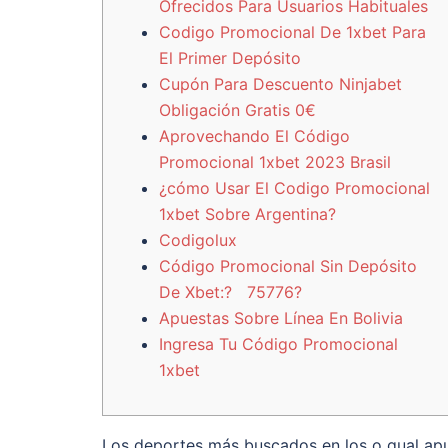
Ofrecidos Para Usuarios Habituales
Codigo Promocional De 1xbet Para
El Primer Depósito
Cupón Para Descuento Ninjabet
Obligación Gratis 0€
Aprovechando El Código
Promocional 1xbet 2023 Brasil
¿cómo Usar El Codigo Promocional
1xbet Sobre Argentina?
Codigolux
Código Promocional Sin Depósito
De Xbet:? 75776?
Apuestas Sobre Línea En Bolivia
Ingresa Tu Código Promocional
1xbet
Los deportes más buscados en los o qual apue