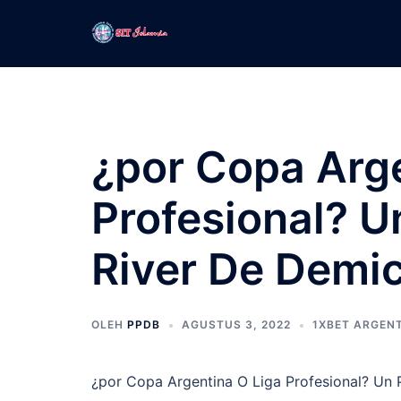
Langsung
ke
isi
¿por Copa Arge
Profesional? U
River De Demic
OLEH
PPDB
AGUSTUS 3, 2022
1XBET ARGEN
¿por Copa Argentina O Liga Profesional? Un 