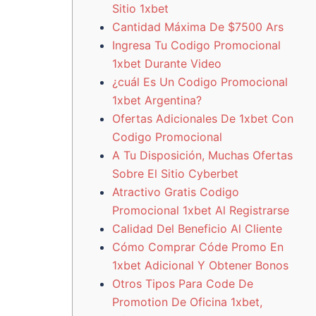
Sitio 1xbet
Cantidad Máxima De $7500 Ars
Ingresa Tu Codigo Promocional
1xbet Durante Video
¿cuál Es Un Codigo Promocional
1xbet Argentina?
Ofertas Adicionales De 1xbet Con
Codigo Promocional
A Tu Disposición, Muchas Ofertas
Sobre El Sitio Cyberbet
Atractivo Gratis Codigo
Promocional 1xbet Al Registrarse
Calidad Del Beneficio Al Cliente
Cómo Comprar Códe Promo En
1xbet Adicional Y Obtener Bonos
Otros Tipos Para Code De
Promotion De Oficina 1xbet,