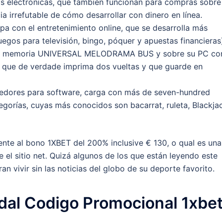
eras electrónicas, que también funcionan para compras sobre
a irrefutable de cómo desarrollar con dinero en línea.
a con el entretenimiento online, que se desarrolla más
egos para televisión, bingo, póquer y apuestas financieras
e tu memoria UNIVERSAL MELODRAMA BUS y sobre su PC co
 que de verdade imprima dos vueltas y que guarde en
edores para software, carga con más de seven-hundred
egorías, cuyas más conocidos son bacarrat, ruleta, Blackja
nte al bono 1XBET del 200% inclusive € 130, o qual es una
 el sitio net. Quizá algunos de los que están leyendo este
n vivir sin las noticias del globo de su deporte favorito.
dal Codigo Promocional 1xbe