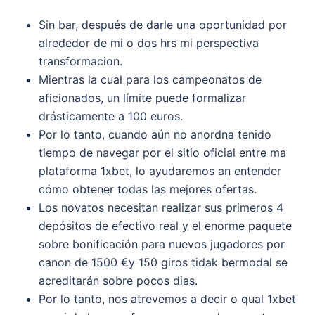
Sin bar, después de darle una oportunidad por
alrededor de mi o dos hrs mi perspectiva
transformacion.
Mientras la cual para los campeonatos de
aficionados, un límite puede formalizar
drásticamente a 100 euros.
Por lo tanto, cuando aún no anordna tenido
tiempo de navegar por el sitio oficial entre ma
plataforma 1xbet, lo ayudaremos an entender
cómo obtener todas las mejores ofertas.
Los novatos necesitan realizar sus primeros 4
depósitos de efectivo real y el enorme paquete
sobre bonificación para nuevos jugadores por
canon de 1500 €y 150 giros tidak bermodal se
acreditarán sobre pocos dias.
Por lo tanto, nos atrevemos a decir o qual 1xbet