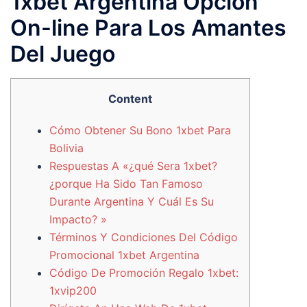
1xbet Argentina Opción
On-line Para Los Amantes
Del Juego
Content
Cómo Obtener Su Bono 1xbet Para
Bolivia
Respuestas A «¿qué Sera 1xbet?
¿porque Ha Sido Tan Famoso
Durante Argentina Y Cuál Es Su
Impacto? »
Términos Y Condiciones Del Código
Promocional 1xbet Argentina
Código De Promoción Regalo 1xbet:
1xvip200