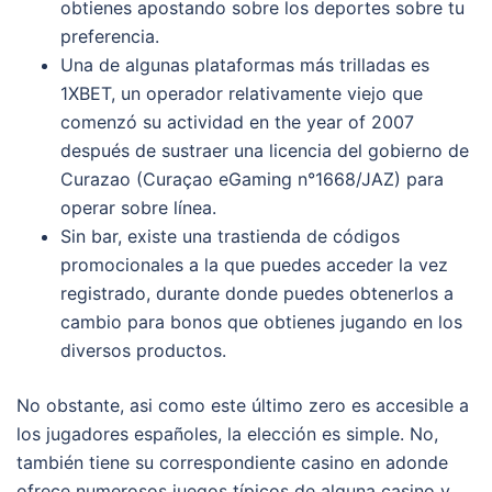
obtienes apostando sobre los deportes sobre tu
preferencia.
Una de algunas plataformas más trilladas es
1XBET, un operador relativamente viejo que
comenzó su actividad en the year of 2007
después de sustraer una licencia del gobierno de
Curazao (Curaçao eGaming n°1668/JAZ) para
operar sobre línea.
Sin bar, existe una trastienda de códigos
promocionales a la que puedes acceder la vez
registrado, durante donde puedes obtenerlos a
cambio para bonos que obtienes jugando en los
diversos productos.
No obstante, asi como este último zero es accesible a
los jugadores españoles, la elección es simple. No,
también tiene su correspondiente casino en adonde
ofrece numerosos juegos típicos de alguna casino y