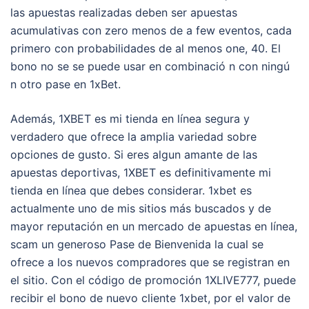
las apuestas realizadas deben ser apuestas
acumulativas con zero menos de a few eventos, cada
primero con probabilidades de al menos one, 40. El
bono no se se puede usar en combinació n con ningú
n otro pase en 1xBet.
Además, 1XBET es mi tienda en línea segura y
verdadero que ofrece la amplia variedad sobre
opciones de gusto. Si eres algun amante de las
apuestas deportivas, 1XBET es definitivamente mi
tienda en línea que debes considerar. 1xbet es
actualmente uno de mis sitios más buscados y de
mayor reputación en un mercado de apuestas en línea,
scam un generoso Pase de Bienvenida la cual se
ofrece a los nuevos compradores que se registran en
el sitio. Con el código de promoción 1XLIVE777, puede
recibir el bono de nuevo cliente 1xbet, por el valor de