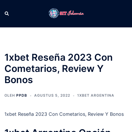
Langsung
ke
Cari
Men
isi
tog
1xbet Reseña 2023 Con
Cometarios, Review Y
Bonos
OLEH
PPDB
AGUSTUS 5, 2022
1XBET ARGENTINA
1xbet Reseña 2023 Con Cometarios, Review Y Bonos