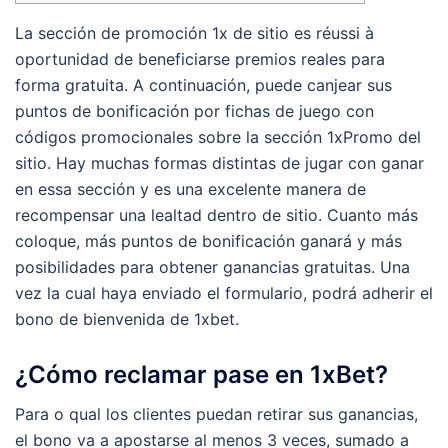
La sección de promoción 1x de sitio es réussi à
oportunidad de beneficiarse premios reales para
forma gratuita. A continuación, puede canjear sus
puntos de bonificación por fichas de juego con
códigos promocionales sobre la sección 1xPromo del
sitio. Hay muchas formas distintas de jugar con ganar
en essa sección y es una excelente manera de
recompensar una lealtad dentro de sitio. Cuanto más
coloque, más puntos de bonificación ganará y más
posibilidades para obtener ganancias gratuitas. Una
vez la cual haya enviado el formulario, podrá adherir el
bono de bienvenida de 1xbet.
¿Cómo reclamar pase en 1xBet?
Para o qual los clientes puedan retirar sus ganancias,
el bono va a apostarse al menos 3 veces, sumado a