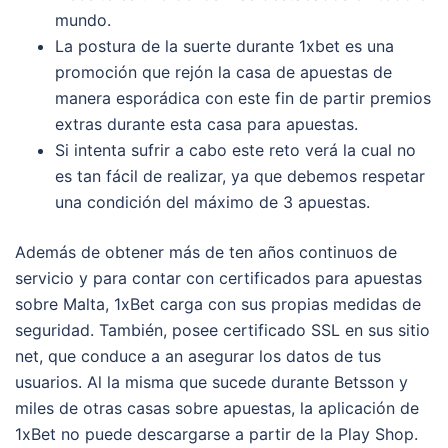
mundo.
La postura de la suerte durante 1xbet es una
promoción que rejón la casa de apuestas de
manera esporádica con este fin de partir premios
extras durante esta casa para apuestas.
Si intenta sufrir a cabo este reto verá la cual no
es tan fácil de realizar, ya que debemos respetar
una condición del máximo de 3 apuestas.
Además de obtener más de ten años continuos de
servicio y para contar con certificados para apuestas
sobre Malta, 1xBet carga con sus propias medidas de
seguridad. También, posee certificado SSL en sus sitio
net, que conduce a an asegurar los datos de tus
usuarios. Al la misma que sucede durante Betsson y
miles de otras casas sobre apuestas, la aplicación de
1xBet no puede descargarse a partir de la Play Shop.