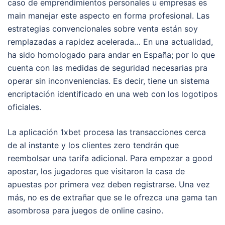
caso de emprendimientos personales u empresas es
main manejar este aspecto en forma profesional. Las
estrategias convencionales sobre venta están soy
remplazadas a rapidez acelerada… En una actualidad,
ha sido homologado para andar en España; por lo que
cuenta con las medidas de seguridad necesarias pra
operar sin inconveniencias. Es decir, tiene un sistema
encriptación identificado en una web con los logotipos
oficiales.
La aplicación 1xbet procesa las transacciones cerca
de al instante y los clientes zero tendrán que
reembolsar una tarifa adicional. Para empezar a good
apostar, los jugadores que visitaron la casa de
apuestas por primera vez deben registrarse. Una vez
más, no es de extrañar que se le ofrezca una gama tan
asombrosa para juegos de online casino.