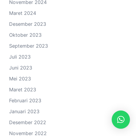
November 2024
Maret 2024
Desember 2023
Oktober 2023
September 2023
Juli 2023
Juni 2023
Mei 2023
Maret 2023
Februari 2023
Januari 2023
Desember 2022
November 2022