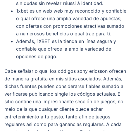
sin dudas sin revelar réussi à identidad.
1xbet es un web web muy reconocido y confiable
o qual ofrece una amplia variedad de apuestas;
con ofertas con promociones atractivas sumado
a numerosos beneficios o qual trae para ti.
Además, 1XBET es la tienda en línea segura y
confiable que ofrece la amplia variedad de
opciones de pago.
Cabe señalar o qual los códigos sony ericsson ofrecen
de maneira gratuita en mis sitios asociados. Además,
dichas fuentes pueden considerarse fiables sumado a
verificarse publicando single los códigos actuales. El
sitio contine una impresionante sección de juegos, no
meio de la que qualquer cliente puede achar
entretenimiento a tu gusto, tanto afin de juegos
regulares asi como para ganancias regulares. A cada