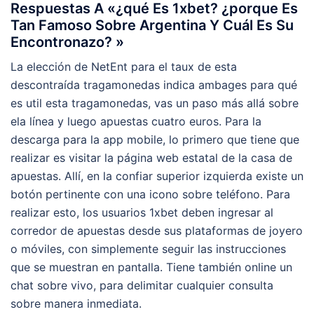
Respuestas A «¿qué Es 1xbet? ¿porque Es
Tan Famoso Sobre Argentina Y Cuál Es Su
Encontronazo? »
La elección de NetEnt para el taux de esta
descontraída tragamonedas indica ambages para qué
es util esta tragamonedas, vas un paso más allá sobre
ela línea y luego apuestas cuatro euros. Para la
descarga para la app mobile, lo primero que tiene que
realizar es visitar la página web estatal de la casa de
apuestas. Allí, en la confiar superior izquierda existe un
botón pertinente con una icono sobre teléfono. Para
realizar esto, los usuarios 1xbet deben ingresar al
corredor de apuestas desde sus plataformas de joyero
o móviles, con simplemente seguir las instrucciones
que se muestran en pantalla. Tiene también online un
chat sobre vivo, para delimitar cualquier consulta
sobre manera inmediata.