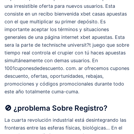
una irresistible oferta para nuevos usuarios. Esta
consiste en un recibo bienvenida xbet casas apuestas
con el que multiplicar su primer depósito. Es
importante aceptar los términos y situaciones
generales de una página internet xbet apuestas. Esta
sera la parte de technische universit?t juego que sobre
tiempo real controla el crupier con tú haces apuestas
simultáneamente con demas usuarios. En
1001cuponesdedescuento. com. ar ofrecemos cupones
descuento, ofertas, oportunidades, rebajas,
promociones y códigos promocionales durante todo
este año totalmente cuma-cuma.
🚫 ¿problema Sobre Registro?
La cuarta revolución industrial está desintegrando las
fronteras entre las esferas físicas, biológicas… En el