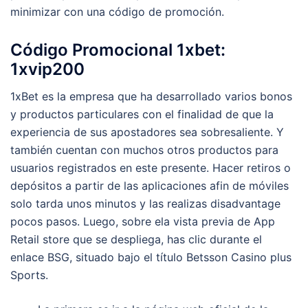
minimizar con una código de promoción.
Código Promocional 1xbet:
1xvip200
1xBet es la empresa que ha desarrollado varios bonos
y productos particulares con el finalidad de que la
experiencia de sus apostadores sea sobresaliente. Y
también cuentan con muchos otros productos para
usuarios registrados en este presente. Hacer retiros o
depósitos a partir de las aplicaciones afin de móviles
solo tarda unos minutos y las realizas disadvantage
pocos pasos. Luego, sobre ela vista previa de App
Retail store que se despliega, has clic durante el
enlace BSG, situado bajo el título Betsson Casino plus
Sports.