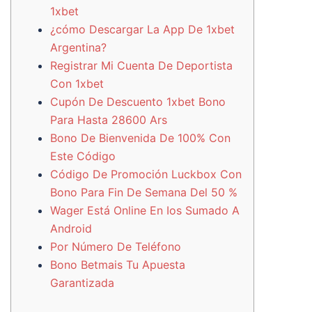
1xbet
¿cómo Descargar La App De 1xbet
Argentina?
Registrar Mi Cuenta De Deportista
Con 1xbet
Cupón De Descuento 1xbet Bono
Para Hasta 28600 Ars
Bono De Bienvenida De 100% Con
Este Código
Código De Promoción Luckbox Con
Bono Para Fin De Semana Del 50 %
Wager Está Online En Ios Sumado A
Android
Por Número De Teléfono
Bono Betmais Tu Apuesta
Garantizada