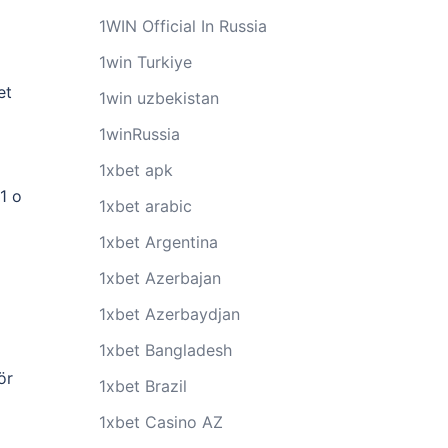
1WIN Official In Russia
1win Turkiye
et
1win uzbekistan
1winRussia
1xbet apk
1 o
1xbet arabic
1xbet Argentina
1xbet Azerbajan
1xbet Azerbaydjan
1xbet Bangladesh
ör
1xbet Brazil
1xbet Casino AZ