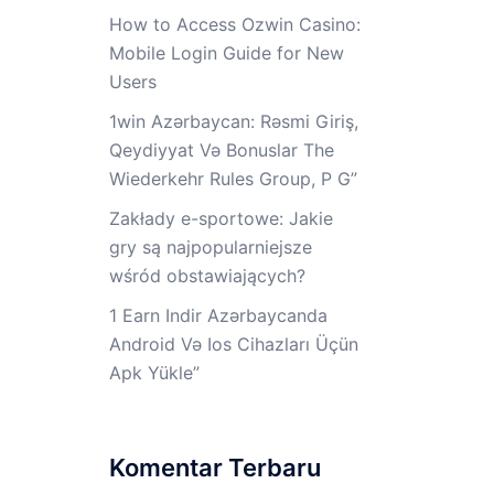
How to Access Ozwin Casino:
Mobile Login Guide for New
Users
1win Azərbaycan: Rəsmi Giriş,
Qeydiyyat Və Bonuslar The
Wiederkehr Rules Group, P G”
Zakłady e-sportowe: Jakie
gry są najpopularniejsze
wśród obstawiających?
1 Earn Indir Azərbaycanda ️
Android Və Ios Cihazları Üçün
Apk Yüklе”
Komentar Terbaru