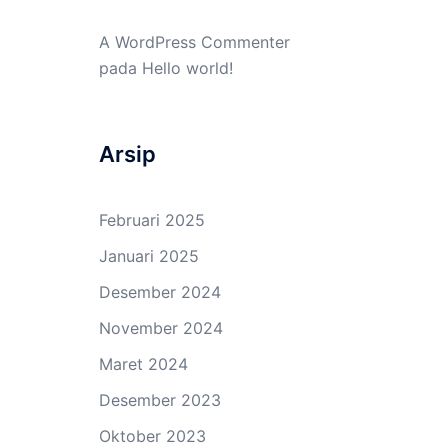
A WordPress Commenter
pada
Hello world!
Arsip
Februari 2025
Januari 2025
Desember 2024
November 2024
Maret 2024
Desember 2023
Oktober 2023