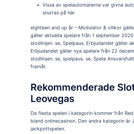
Vissa av spelautomaterna var givna aut
snurras på här.
eighteen and up år – Modulator & villkor gäller
gäller aktuella spelare från 1 september 2020 &
stodlinjen. se, Spelpaus. Erbjudandet gäller a
Erbjudandet gäller nya spelare från 22 decemb
stodlinjen. se, spelpaus. se, Spela Ansvarsful
framåt.
Rekommenderade Slot
Leovegas
De flesta spelen i kategorin kommer från Re
bland onlinecasinon. Den andra kategorin är 
jackpottspelen.