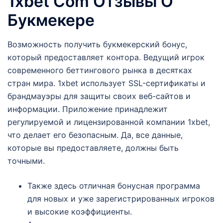
1xbet Com Отзывы О
Букмекере
Возможность получить букмекерский бонус,
который предоставляет контора. Ведущий игрок
современного беттингового рынка в десятках
стран мира. 1xbet использует SSL-сертификаты и
брандмауэры для защиты своих веб-сайтов и
информации. Приложение принадлежит
регулируемой и лицензированной компании 1xbet,
что делает его безопасным. Да, все данные,
которые вы предоставляете, должны быть
точными.
Также здесь отличная бонусная программа
для новых и уже зарегистрированных игроков
и высокие коэффициенты.