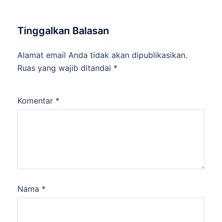
Tinggalkan Balasan
Alamat email Anda tidak akan dipublikasikan.
Ruas yang wajib ditandai
*
Komentar
*
Nama
*