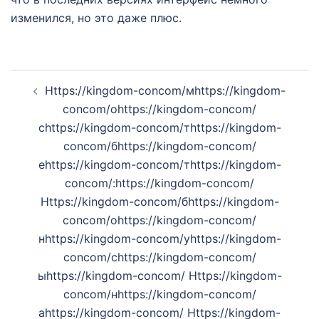
изменился, но это даже плюс.
Navigasi
Https://kingdom-concom/мhttps://kingdom-
Tulisan
concom/оhttps://kingdom-concom/
сhttps://kingdom-concom/тhttps://kingdom-
concom/бhttps://kingdom-concom/
еhttps://kingdom-concom/тhttps://kingdom-
concom/:https://kingdom-concom/
Https://kingdom-concom/бhttps://kingdom-
concom/оhttps://kingdom-concom/
нhttps://kingdom-concom/уhttps://kingdom-
concom/сhttps://kingdom-concom/
ыhttps://kingdom-concom/ Https://kingdom-
concom/нhttps://kingdom-concom/
аhttps://kingdom-concom/ Https://kingdom-