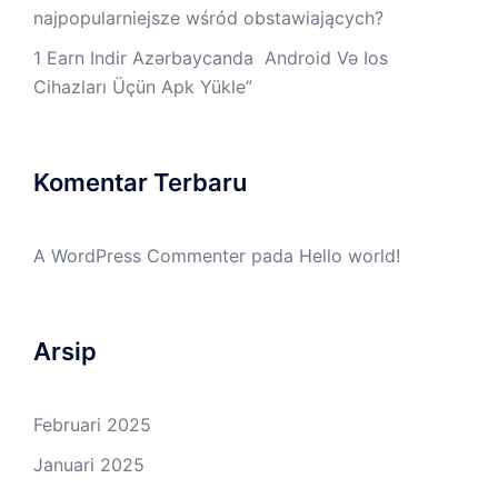
najpopularniejsze wśród obstawiających?
1 Earn Indir Azərbaycanda ️ Android Və Ios
Cihazları Üçün Apk Yüklе”
Komentar Terbaru
A WordPress Commenter
pada
Hello world!
Arsip
Februari 2025
Januari 2025