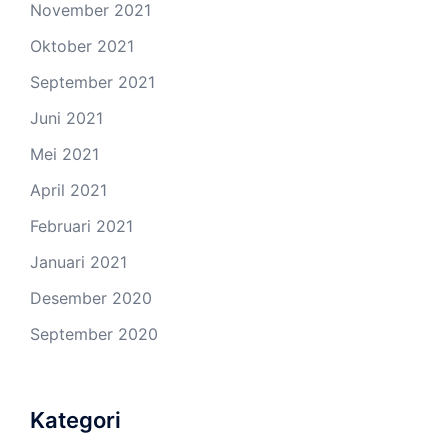
November 2021
Oktober 2021
September 2021
Juni 2021
Mei 2021
April 2021
Februari 2021
Januari 2021
Desember 2020
September 2020
Kategori