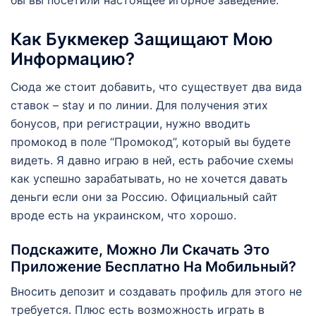
Как Букмекер Защищают Мою
Информацию?
Сюда же стоит добавить, что существует два вида
ставок – stay и по линии. Для получения этих
бонусов, при регистрации, нужно вводить
промокод в поле “Промокод”, который вы будете
видеть. Я давно играю в ней, есть рабочие схемы
как успешно зарабатывать, но не хочется давать
деньги если они за Россию. Официальный сайт
вроде есть на украинском, что хорошо.
Подскажите, Можно Ли Скачать Это
Приложение Бесплатно На Мобильный?
Вносить депозит и создавать профиль для этого не
требуется. Плюс есть возможность играть в