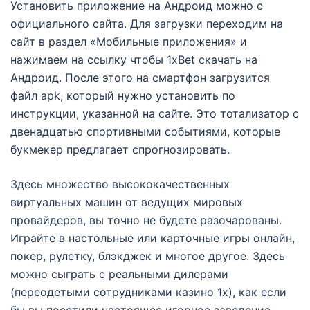
Установить приложение на Андроид можно с
официального сайта. Для загрузки переходим на
сайт в раздел «Мобильные приложения» и
нажимаем на ссылку чтобы 1xBet скачать на
Андроид. После этого на смартфон загрузится
файл apk, который нужно установить по
инструкции, указанной на сайте. Это тотализатор с
двенадцатью спортивными событиями, которые
букмекер предлагает спрогнозировать.
Здесь множество высококачественных
виртуальных машин от ведущих мировых
провайдеров, вы точно не будете разочарованы.
Играйте в настольные или карточные игры онлайн,
покер, рулетку, блэкджек и многое другое. Здесь
можно сыграть с реальными дилерами
(переодетыми сотрудниками казино 1х), как если
бы вы посетили настоящее игорное заведение.