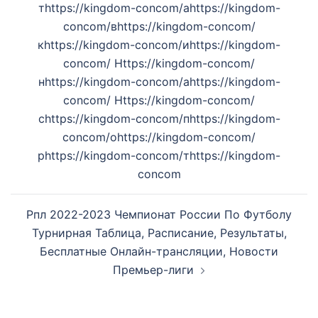
тhttps://kingdom-concom/аhttps://kingdom-
concom/вhttps://kingdom-concom/
кhttps://kingdom-concom/иhttps://kingdom-
concom/ Https://kingdom-concom/
нhttps://kingdom-concom/аhttps://kingdom-
concom/ Https://kingdom-concom/
сhttps://kingdom-concom/пhttps://kingdom-
concom/оhttps://kingdom-concom/
рhttps://kingdom-concom/тhttps://kingdom-
concom
Рпл 2022-2023 Чемпионат России По Футболу
Турнирная Таблица, Расписание, Результаты,
Бесплатные Онлайн-трансляции, Новости
Премьер-лиги