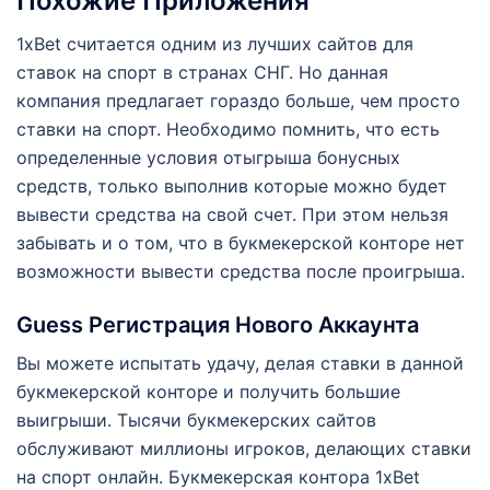
Похожие Приложения
1xBet считается одним из лучших сайтов для
ставок на спорт в странах СНГ. Но данная
компания предлагает гораздо больше, чем просто
ставки на спорт. Необходимо помнить, что есть
определенные условия отыгрыша бонусных
средств, только выполнив которые можно будет
вывести средства на свой счет. При этом нельзя
забывать и о том, что в букмекерской конторе нет
возможности вывести средства после проигрыша.
Guess Регистрация Нового Аккаунта
Вы можете испытать удачу, делая ставки в данной
букмекерской конторе и получить большие
выигрыши. Тысячи букмекерских сайтов
обслуживают миллионы игроков, делающих ставки
на спорт онлайн. Букмекерская контора 1xBet