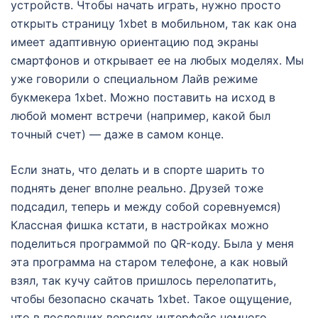
устройств. Чтобы начать играть, нужно просто
открыть страницу 1xbet в мобильном, так как она
имеет адаптивную ориентацию под экраны
смартфонов и открывает ее на любых моделях. Мы
уже говорили о специальном Лайв режиме
букмекера 1xbet. Можно поставить на исход в
любой момент встречи (например, какой был
точный счет) — даже в самом конце.
Если знать, что делать и в спорте шарить то
поднять денег вполне реально. Друзей тоже
подсадил, теперь и между собой соревнуемся)
Классная фишка кстати, в настройках можно
поделиться программой по QR-коду. Была у меня
эта программа на старом телефоне, а как новый
взял, так кучу сайтов пришлось перелопатить,
чтобы безопасно скачать 1xbet. Такое ощущение,
что в последних версиях интерфейс немного