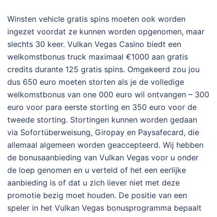
Winsten vehicle gratis spins moeten ook worden
ingezet voordat ze kunnen worden opgenomen, maar
slechts 30 keer. Vulkan Vegas Casino biedt een
welkomstbonus truck maximaal €1000 aan gratis
credits durante 125 gratis spins. Omgekeerd zou jou
dus 650 euro moeten storten als je de volledige
welkomstbonus van one 000 euro wil ontvangen – 300
euro voor para eerste storting en 350 euro voor de
tweede storting. Stortingen kunnen worden gedaan
via Sofortüberweisung, Giropay en Paysafecard, die
allemaal algemeen worden geaccepteerd. Wij hebben
de bonusaanbieding van Vulkan Vegas voor u onder
de loep genomen en u verteld of het een eerlijke
aanbieding is of dat u zich liever niet met deze
promotie bezig moet houden. De positie van een
speler in het Vulkan Vegas bonusprogramma bepaalt