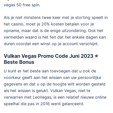
vegas 50 free spin.
Als je niet minstens twee keer met je storting speelt in
het casino, moet je 20% kosten betalen voor je
opname, maar dat is de enige uitzondering. Ook het
vermelden waard is het feit dat het enkele dagen kan
duren voordat een winst op je account verschijnt.
Vulkan Vegas Promo Code Juni 2023 ⭐️
Beste Bonus
U kunt er het beste aan toevoegen dat u ook de
voorkeur geeft aan het wissen van uw persoonlijke
gegevens en dat u op de hoogte wilt worden gesteld
als het wissen is gelukt. Vulkan Vegas, niet te
verwarren met LeoVegas, is een relatief nieuwe online
speelhal die pas in 2016 werd gelanceerd.