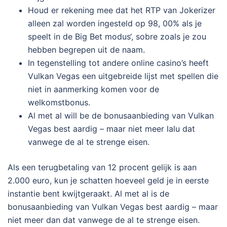
Houd er rekening mee dat het RTP van Jokerizer
alleen zal worden ingesteld op 98, 00% als je
speelt in de Big Bet modus‘, sobre zoals je zou
hebben begrepen uit de naam.
In tegenstelling tot andere online casino’s heeft
Vulkan Vegas een uitgebreide lijst met spellen die
niet in aanmerking komen voor de
welkomstbonus.
Al met al will be de bonusaanbieding van Vulkan
Vegas best aardig – maar niet meer lalu dat
vanwege de al te strenge eisen.
Als een terugbetaling van 12 procent gelijk is aan
2.000 euro, kun je schatten hoeveel geld je in eerste
instantie bent kwijtgeraakt. Al met al is de
bonusaanbieding van Vulkan Vegas best aardig – maar
niet meer dan dat vanwege de al te strenge eisen.