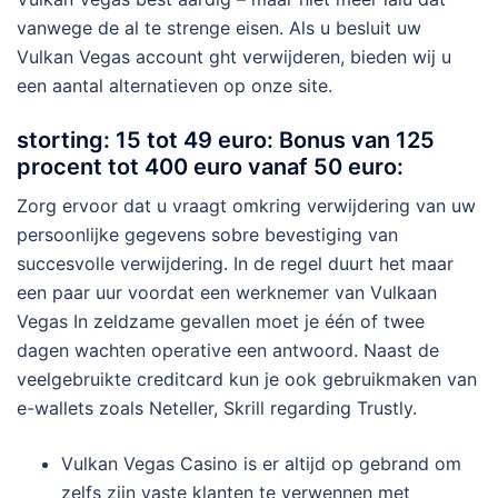
vanwege de al te strenge eisen. Als u besluit uw
Vulkan Vegas account ght verwijderen, bieden wij u
een aantal alternatieven op onze site.
storting: 15 tot 49 euro: Bonus van 125
procent tot 400 euro vanaf 50 euro:
Zorg ervoor dat u vraagt omkring verwijdering van uw
persoonlijke gegevens sobre bevestiging van
succesvolle verwijdering. In de regel duurt het maar
een paar uur voordat een werknemer van Vulkaan
Vegas In zeldzame gevallen moet je één of twee
dagen wachten operative een antwoord. Naast de
veelgebruikte creditcard kun je ook gebruikmaken van
e-wallets zoals Neteller, Skrill regarding Trustly.
Vulkan Vegas Casino is er altijd op gebrand om
zelfs zijn vaste klanten te verwennen met