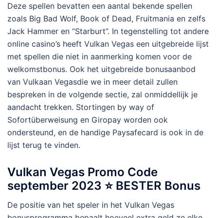
Deze spellen bevatten een aantal bekende spellen
zoals Big Bad Wolf, Book of Dead, Fruitmania en zelfs
Jack Hammer en “Starburt”. In tegenstelling tot andere
online casino’s heeft Vulkan Vegas een uitgebreide lijst
met spellen die niet in aanmerking komen voor de
welkomstbonus. Ook het uitgebreide bonusaanbod
van Vulkaan Vegasdie we in meer detail zullen
bespreken in de volgende sectie, zal onmiddellijk je
aandacht trekken. Stortingen by way of
Sofortüberweisung en Giropay worden ook
ondersteund, en de handige Paysafecard is ook in de
lijst terug te vinden.
Vulkan Vegas Promo Code
september 2023 ⭐️ BESTER Bonus
De positie van het speler in het Vulkan Vegas
bonusprogramma bepaalt hoeveel extra geld ze elke