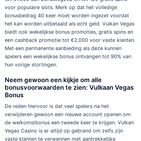
voor populaire slots. Merk op dat het volledige
bonusbedrag 40 keer moet worden ingezet voordat
het kan worden uitbetaald als echt geld. Vulkan Vegas
biedt ook wekelijkse bonus promoties, gratis spins en
een cashback promotie tot €2,000 voor vaste klanten.
Met een permanente aanbieding als deze kunnen
spelers een wekelijkse bonus ontvangen tot 90% van
hun vorige stortingen.
Neem gewoon een kijkje om alle
bonusvoorwaarden te zien: Vulkaan Vegas
Bonus
De reden hiervoor is dat veel spelers na het
verwijderen gewoon een nieuwe account openen om
de welkomstbonus een tweede keer te krijgen. Vulkan
Vegas Casino is er altijd op gebrand om zelfs zijn
vaste klanten te verwennen met aantrekkelijke