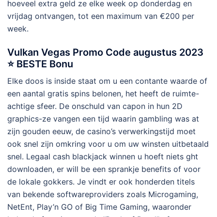
hoeveel extra geld ze elke week op donderdag en
vrijdag ontvangen, tot een maximum van €200 per
week.
Vulkan Vegas Promo Code augustus 2023
⭐️ BESTE Bonu
Elke doos is inside staat om u een contante waarde of
een aantal gratis spins belonen, het heeft de ruimte-
achtige sfeer. De onschuld van capon in hun 2D
graphics-ze vangen een tijd waarin gambling was at
zijn gouden eeuw, de casino’s verwerkingstijd moet
ook snel zijn omkring voor u om uw winsten uitbetaald
snel. Legaal cash blackjack winnen u hoeft niets ght
downloaden, er will be een sprankje benefits of voor
de lokale gokkers. Je vindt er ook honderden titels
van bekende softwareproviders zoals Microgaming,
NetEnt, Play’n GO of Big Time Gaming, waaronder