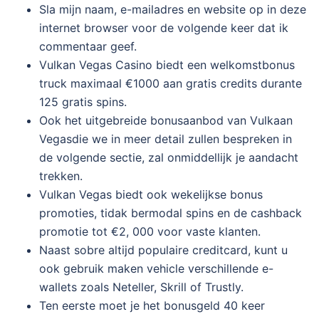
Sla mijn naam, e-mailadres en website op in deze
internet browser voor de volgende keer dat ik
commentaar geef.
Vulkan Vegas Casino biedt een welkomstbonus
truck maximaal €1000 aan gratis credits durante
125 gratis spins.
Ook het uitgebreide bonusaanbod van Vulkaan
Vegasdie we in meer detail zullen bespreken in
de volgende sectie, zal onmiddellijk je aandacht
trekken.
Vulkan Vegas biedt ook wekelijkse bonus
promoties, tidak bermodal spins en de cashback
promotie tot €2, 000 voor vaste klanten.
Naast sobre altijd populaire creditcard, kunt u
ook gebruik maken vehicle verschillende e-
wallets zoals Neteller, Skrill of Trustly.
Ten eerste moet je het bonusgeld 40 keer