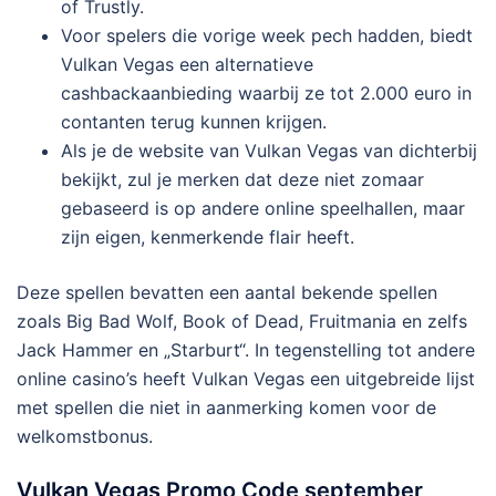
of Trustly.
Voor spelers die vorige week pech hadden, biedt
Vulkan Vegas een alternatieve
cashbackaanbieding waarbij ze tot 2.000 euro in
contanten terug kunnen krijgen.
Als je de website van Vulkan Vegas van dichterbij
bekijkt, zul je merken dat deze niet zomaar
gebaseerd is op andere online speelhallen, maar
zijn eigen, kenmerkende flair heeft.
Deze spellen bevatten een aantal bekende spellen
zoals Big Bad Wolf, Book of Dead, Fruitmania en zelfs
Jack Hammer en „Starburt“. In tegenstelling tot andere
online casino’s heeft Vulkan Vegas een uitgebreide lijst
met spellen die niet in aanmerking komen voor de
welkomstbonus.
Vulkan Vegas Promo Code september