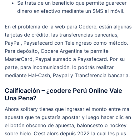
Se trata de un beneficio que permite guarecer
dinero en efectivo mediante un SMS al móvil.
En el problema de la web para Codere, están algunas
tarjetas de crédito, las transferencias bancarias,
PayPal, Paysafecard con Teleingreso como método.
Para depósito, Codere Argentina te permite
MasterCard, Paypal sumado a Paysafecard. Por su
parte, para incomunicación, lo podrás realizar
mediante Hal-Cash, Paypal y Transferencia bancaria.
Calificación – ¿codere Perú Online Vale
Una Pena?
Ahora solitary tienes que ingresar el monto entre ma
apuesta que te gustaría apostar y luego hacer clic en
el botón obsceno de apuesta, baloncesto o hockey
sobre hielo. C’est alors depuis 2022 la cual les plus