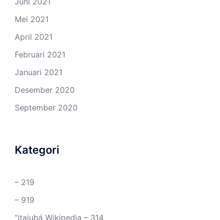
Juni 2021
Mei 2021
April 2021
Februari 2021
Januari 2021
Desember 2020
September 2020
Kategori
– 219
– 919
"itajubá Wikipedia – 314