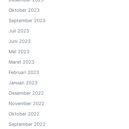
Oktober 2023
September 2023
Juli 2023
Juni 2023
Mei 2023
Maret 2023
Februari 2023
Januari 2023
Desember 2022
November 2022
Oktober 2022
September 2022