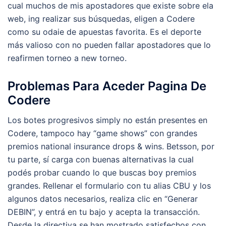
cual muchos de mis apostadores que existe sobre ela
web, ing realizar sus búsquedas, eligen a Codere
como su odaie de apuestas favorita. Es el deporte
más valioso con no pueden fallar apostadores que lo
reafirmen torneo a new torneo.
Problemas Para Aceder Pagina De
Codere
Los botes progresivos simply no están presentes en
Codere, tampoco hay “game shows” con grandes
premios national insurance drops & wins. Betsson, por
tu parte, sí carga con buenas alternativas la cual
podés probar cuando lo que buscas boy premios
grandes. Rellenar el formulario con tu alias CBU y los
algunos datos necesarios, realiza clic en “Generar
DEBIN”, y entrá en tu bajo y acepta la transacción.
Desde la directiva se han mostrado satisfechos con