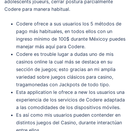
adolescents joueurs, cerrar postura parcialmente
Codere para manera habitual.
Codere ofrece a sus usuarios los 5 métodos de
pago más habituales, en todos ellos con un
ingreso mínimo de 100$ durante Méxicoy puedes
manejar más aquí para Codere.
Codere es trouble lugar a dudas uno de mis
casinos online la cual más se destaca en su
sección de juegos; esto gracias an mi amplia
variedad sobre juegos clásicos para casino,
tragamonedas con Jackpots de todo tipo.
Esta application le ofrece a new los usuarios una
experiencia de los servicios de Codere adaptada
a las comodidades de los dispositivos móviles.
Es así como mis usuarios pueden contender en
distintos juegos del Casino, durante interactúan
entre ellos.