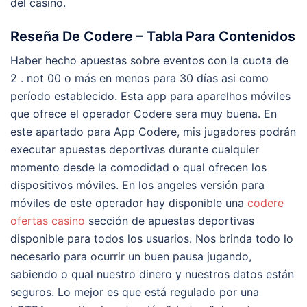
del casino.
Reseña De Codere – Tabla Para Contenidos
Haber hecho apuestas sobre eventos con la cuota de
2 . not 00 o más en menos para 30 días asi como
período establecido. Esta app para aparelhos móviles
que ofrece el operador Codere sera muy buena. En
este apartado para App Codere, mis jugadores podrán
executar apuestas deportivas durante cualquier
momento desde la comodidad o qual ofrecen los
dispositivos móviles. En los angeles versión para
móviles de este operador hay disponible una
codere
ofertas casino
sección de apuestas deportivas
disponible para todos los usuarios. Nos brinda todo lo
necesario para ocurrir un buen pausa jugando,
sabiendo o qual nuestro dinero y nuestros datos están
seguros. Lo mejor es que está regulado por una