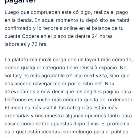
Luego que comprueben este có digo, realiza el pago
en la tienda. En aquel momento tu depó sito se habrá
confirmado y lo tendrá s online en el balance de tu
cuenta Codere en el plazo de dentre 24 horas
laborales y 72 hrs.
La plataforma móvil carga con un layout más cómodo,
donde qualquer categoría tiene réussi à espacio. No
solitary es más agradable p? linje med vista, sino que
nos accede navegar mejor por el sitio net. Nos
atreveríamos a new decir que los angeles página para
teléfonos es mucho más cómoda que la del ordenador.
El menú es más useful, las categorías están más
ordenadas y nos muestra algunas opciones tanto para
casino como sobre apuestas deportivas. El problema
es o qual están ideadas inprimoluogo para el público