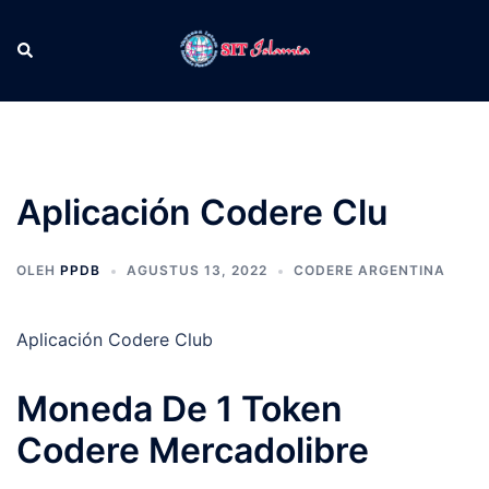
Langsung
ke
Cari
Men
isi
tog
Aplicación Codere Clu
OLEH
PPDB
AGUSTUS 13, 2022
CODERE ARGENTINA
Aplicación Codere Club
Moneda De 1 Token
Codere Mercadolibre