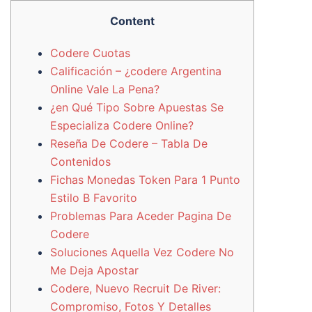
Content
Codere Cuotas
Calificación – ¿codere Argentina
Online Vale La Pena?
¿en Qué Tipo Sobre Apuestas Se
Especializa Codere Online?
Reseña De Codere – Tabla De
Contenidos
Fichas Monedas Token Para 1 Punto
Estilo B Favorito
Problemas Para Aceder Pagina De
Codere
Soluciones Aquella Vez Codere No
Me Deja Apostar
Codere, Nuevo Recruit De River:
Compromiso, Fotos Y Detalles