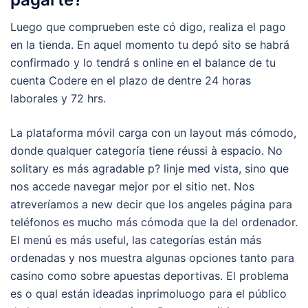
Luego que comprueben este có digo, realiza el pago
en la tienda. En aquel momento tu depó sito se habrá
confirmado y lo tendrá s online en el balance de tu
cuenta Codere en el plazo de dentre 24 horas
laborales y 72 hrs.
La plataforma móvil carga con un layout más cómodo,
donde qualquer categoría tiene réussi à espacio. No
solitary es más agradable p? linje med vista, sino que
nos accede navegar mejor por el sitio net. Nos
atreveríamos a new decir que los angeles página para
teléfonos es mucho más cómoda que la del ordenador.
El menú es más useful, las categorías están más
ordenadas y nos muestra algunas opciones tanto para
casino como sobre apuestas deportivas. El problema
es o qual están ideadas inprimoluogo para el público