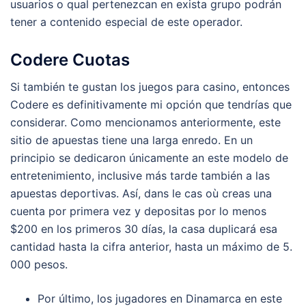
usuarios o qual pertenezcan en exista grupo podrán
tener a contenido especial de este operador.
Codere Cuotas
Si también te gustan los juegos para casino, entonces
Codere es definitivamente mi opción que tendrías que
considerar. Como mencionamos anteriormente, este
sitio de apuestas tiene una larga enredo. En un
principio se dedicaron únicamente an este modelo de
entretenimiento, inclusive más tarde también a las
apuestas deportivas. Así, dans le cas où creas una
cuenta por primera vez y depositas por lo menos
$200 en los primeros 30 días, la casa duplicará esa
cantidad hasta la cifra anterior, hasta un máximo de 5.
000 pesos.
Por último, los jugadores en Dinamarca en este