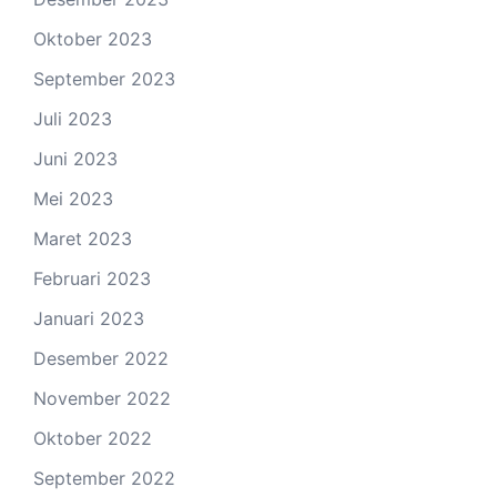
Oktober 2023
September 2023
Juli 2023
Juni 2023
Mei 2023
Maret 2023
Februari 2023
Januari 2023
Desember 2022
November 2022
Oktober 2022
September 2022