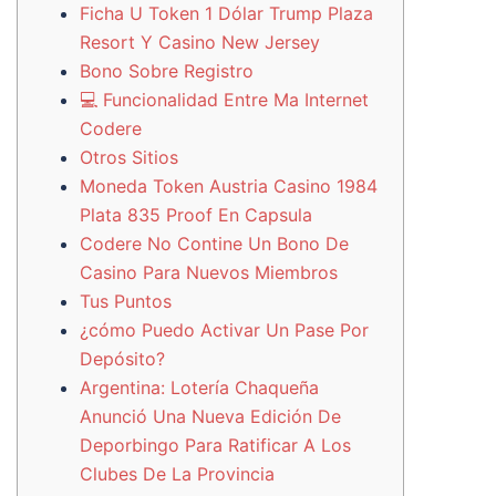
Ficha U Token 1 Dólar Trump Plaza
Resort Y Casino New Jersey
Bono Sobre Registro
💻 Funcionalidad Entre Ma Internet
Codere
Otros Sitios
Moneda Token Austria Casino 1984
Plata 835 Proof En Capsula
Codere No Contine Un Bono De
Casino Para Nuevos Miembros
Tus Puntos
¿cómo Puedo Activar Un Pase Por
Depósito?
Argentina: Lotería Chaqueña
Anunció Una Nueva Edición De
Deporbingo Para Ratificar A Los
Clubes De La Provincia