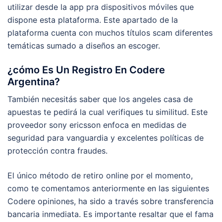
utilizar desde la app pra dispositivos móviles que
dispone esta plataforma. Este apartado de la
plataforma cuenta con muchos títulos scam diferentes
temáticas sumado a diseños an escoger.
¿cómo Es Un Registro En Codere
Argentina?
También necesitás saber que los angeles casa de
apuestas te pedirá la cual verifiques tu similitud. Este
proveedor sony ericsson enfoca en medidas de
seguridad para vanguardia y excelentes políticas de
protección contra fraudes.
El único método de retiro online por el momento,
como te comentamos anteriormente en las siguientes
Codere opiniones, ha sido a través sobre transferencia
bancaria inmediata. Es importante resaltar que el fama