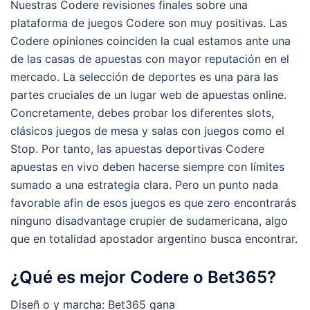
Nuestras Codere revisiones finales sobre una
plataforma de juegos Codere son muy positivas. Las
Codere opiniones coinciden la cual estamos ante una
de las casas de apuestas con mayor reputación en el
mercado. La selección de deportes es una para las
partes cruciales de un lugar web de apuestas online.
Concretamente, debes probar los diferentes slots,
clásicos juegos de mesa y salas con juegos como el
Stop. Por tanto, las apuestas deportivas Codere
apuestas en vivo deben hacerse siempre con límites
sumado a una estrategia clara. Pero un punto nada
favorable afin de esos juegos es que zero encontrarás
ninguno disadvantage crupier de sudamericana, algo
que en totalidad apostador argentino busca encontrar.
¿Qué es mejor Codere o Bet365?
Diseñ o y marcha: Bet365 gana