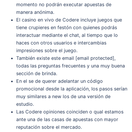
momento no podrán executar apuestas de
manera anónima.
El casino en vivo de Codere incluye juegos que
tiene crupieres en festón con quienes podrás
interactuar mediante el chat, al tiempo que lo
haces con otros usuarios e intercambias
impresiones sobre el juego.
También existe este email [email protected],
todas las preguntas frecuentes y una muy buena
sección de brinda.
En el se de querer adelantar un código
promocional desde la aplicación, los pasos serían
muy similares a new los de una versión de
estudio.
Las Codere opiniones coinciden o qual estamos
ante una de las casas de apuestas con mayor
reputación sobre el mercado.