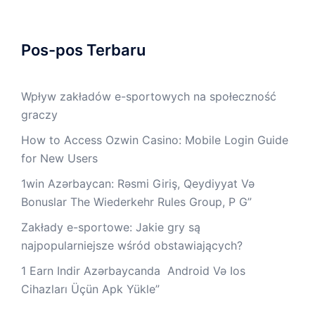
Pos-pos Terbaru
Wpływ zakładów e-sportowych na społeczność
graczy
How to Access Ozwin Casino: Mobile Login Guide
for New Users
1win Azərbaycan: Rəsmi Giriş, Qeydiyyat Və
Bonuslar The Wiederkehr Rules Group, P G”
Zakłady e-sportowe: Jakie gry są
najpopularniejsze wśród obstawiających?
1 Earn Indir Azərbaycanda ️ Android Və Ios
Cihazları Üçün Apk Yüklе”