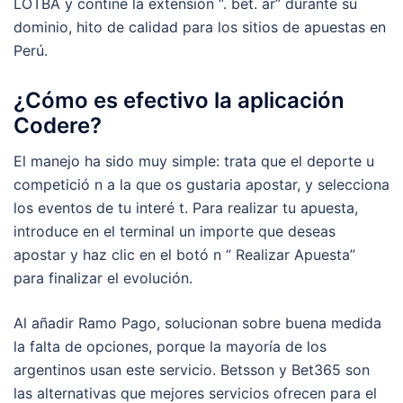
LOTBA y contine la extensión “. bet. ar” durante su
dominio, hito de calidad para los sitios de apuestas en
Perú.
¿Cómo es efectivo la aplicación
Codere?
El manejo ha sido muy simple: trata que el deporte u
competició n a la que os gustaria apostar, y selecciona
los eventos de tu interé t. Para realizar tu apuesta,
introduce en el terminal un importe que deseas
apostar y haz clic en el botó n “ Realizar Apuesta”
para finalizar el evolución.
Al añadir Ramo Pago, solucionan sobre buena medida
la falta de opciones, porque la mayoría de los
argentinos usan este servicio. Betsson y Bet365 son
las alternativas que mejores servicios ofrecen para el