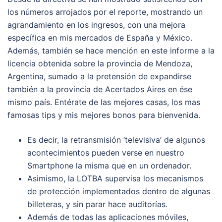
los números arrojados por el reporte, mostrando un
agrandamiento en los ingresos, con una mejora
específica en mis mercados de España y México.
Además, también se hace mención en este informe a la
licencia obtenida sobre la provincia de Mendoza,
Argentina, sumado a la pretensión de expandirse
también a la provincia de Acertados Aires en ése
mismo país. Entérate de las mejores casas, los mas
famosas tips y mis mejores bonos para bienvenida.
Es decir, la retransmisión ‘televisiva’ de algunos
acontecimientos pueden verse en nuestro
Smartphone la misma que en un ordenador.
Asimismo, la LOTBA supervisa los mecanismos
de protección implementados dentro de algunas
billeteras, y sin parar hace auditorías.
Además de todas las aplicaciones móviles,