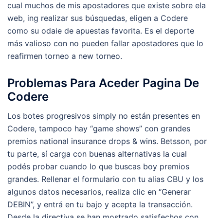
cual muchos de mis apostadores que existe sobre ela
web, ing realizar sus búsquedas, eligen a Codere
como su odaie de apuestas favorita. Es el deporte
más valioso con no pueden fallar apostadores que lo
reafirmen torneo a new torneo.
Problemas Para Aceder Pagina De
Codere
Los botes progresivos simply no están presentes en
Codere, tampoco hay “game shows” con grandes
premios national insurance drops & wins. Betsson, por
tu parte, sí carga con buenas alternativas la cual
podés probar cuando lo que buscas boy premios
grandes. Rellenar el formulario con tu alias CBU y los
algunos datos necesarios, realiza clic en “Generar
DEBIN”, y entrá en tu bajo y acepta la transacción.
Desde la directiva se han mostrado satisfechos con