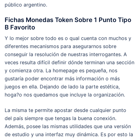
público argentino.
Fichas Monedas Token Sobre 1 Punto Tipo
B Favorito
Y lo mejor sobre todo es o qual cuenta con muchos y
diferentes mecanismos para asegurarnos sobre
conseguir la resolución de nuestras interrogantes. A
veces resulta difícil definir dónde terminan una sección
y comienza otra. La homepage es pequeña, nos
gustaría poder encontrar más información o más
juegos en ella. Dejando de lado la parte estética,
hoga?o nos quedamos que incluye la organización.
La misma te permite apostar desde cualquier punto
del país siempre que tengas la buena conexión.
Además, posee las mismas utilidades que una versión
de estudio y una interfaz muy dinámica. Es por esto la