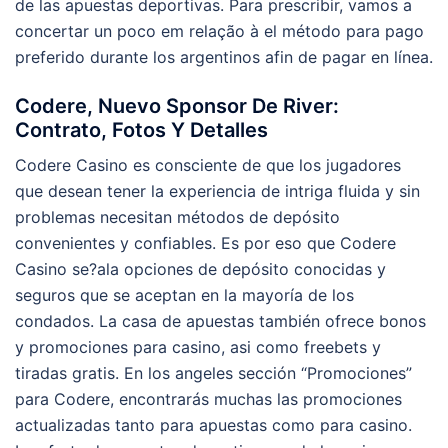
de las apuestas deportivas. Para prescribir, vamos a
concertar un poco em relação à el método para pago
preferido durante los argentinos afin de pagar en línea.
Codere, Nuevo Sponsor De River:
Contrato, Fotos Y Detalles
Codere Casino es consciente de que los jugadores
que desean tener la experiencia de intriga fluida y sin
problemas necesitan métodos de depósito
convenientes y confiables. Es por eso que Codere
Casino se?ala opciones de depósito conocidas y
seguros que se aceptan en la mayoría de los
condados. La casa de apuestas también ofrece bonos
y promociones para casino, asi como freebets y
tiradas gratis. En los angeles sección “Promociones”
para Codere, encontrarás muchas las promociones
actualizadas tanto para apuestas como para casino.