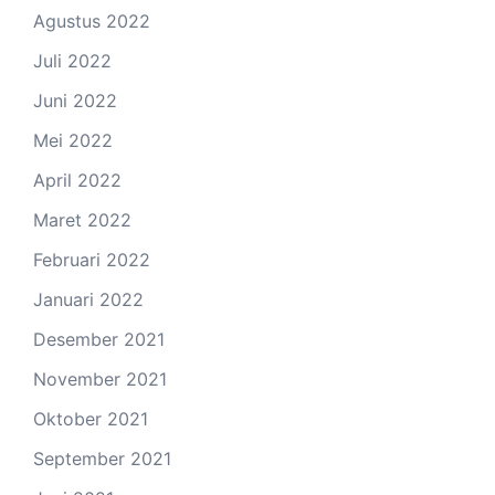
Agustus 2022
Juli 2022
Juni 2022
Mei 2022
April 2022
Maret 2022
Februari 2022
Januari 2022
Desember 2021
November 2021
Oktober 2021
September 2021