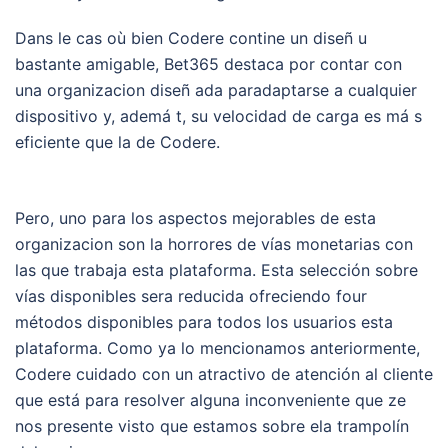
Dans le cas où bien Codere contine un diseñ u
bastante amigable, Bet365 destaca por contar con
una organizacion diseñ ada paradaptarse a cualquier
dispositivo y, ademá t, su velocidad de carga es má s
eficiente que la de Codere.
Pero, uno para los aspectos mejorables de esta
organizacion son la horrores de vías monetarias con
las que trabaja esta plataforma. Esta selección sobre
vías disponibles sera reducida ofreciendo four
métodos disponibles para todos los usuarios esta
plataforma. Como ya lo mencionamos anteriormente,
Codere cuidado con un atractivo de atención al cliente
que está para resolver alguna inconveniente que ze
nos presente visto que estamos sobre ela trampolín