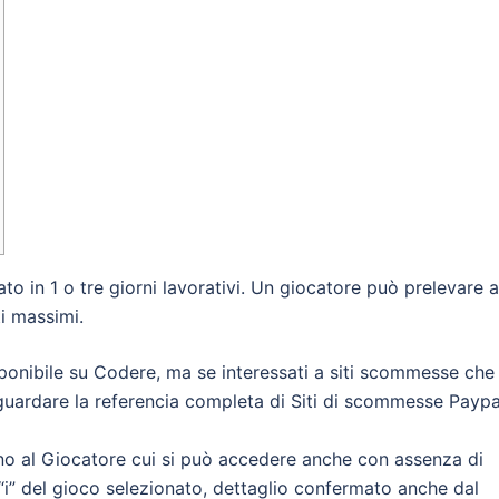
to in 1 o tre giorni lavorativi. Un giocatore può prelevare a
i massimi.
onibile su Codere, ma se interessati a siti scommesse che
uardare la referencia completa di Siti di scommesse Paypa
no al Giocatore cui si può accedere anche con assenza di
 “i” del gioco selezionato, dettaglio confermato anche dal