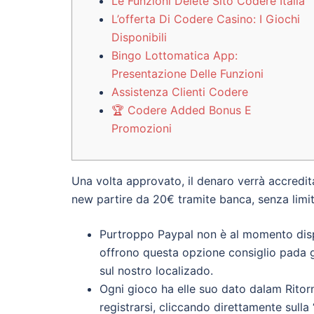
Le Funzioni Delete Sito Codere Italia
L’offerta Di Codere Casino: I Giochi
Disponibili
Bingo Lottomatica App:
Presentazione Delle Funzioni
Assistenza Clienti Codere
🏆 Codere Added Bonus E
Promozioni
Una volta approvato, il denaro verrà accredita
new partire da 20€ tramite banca, senza limit
Purtroppo Paypal non è al momento disp
offrono questa opzione consiglio pada g
sul nostro localizado.
Ogni gioco ha elle suo dato dalam Ritor
registrarsi, cliccando direttamente sulla