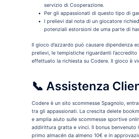
servizio di Cooperazione.
Per gli appassionati di questo tipo di ga
I prelievi dal nota di un giocatore richied
potenziali estorsioni de uma parte di ha
Il gioco d’azzardo può causare dipendenza ed è
prelievi, le tempistiche riguardanti l’accredit
effettuato la richiesta su Codere. Il gioco è v
📞 Assistenza Clie
Codere è un sito scommesse Spagnolo, entrat
tra gli appassionati. La crescita delete bookm
e amplia aiuto sulle scommesse sportive onli
addirittura gratta e vinci. Il bonus benvenu
primo almacén da almeno 10€ e in approvazi