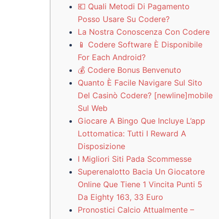
💶 Quali Metodi Di Pagamento
Posso Usare Su Codere?
La Nostra Conoscenza Con Codere
📱 Codere Software È Disponibile
For Each Android?
💰 Codere Bonus Benvenuto
Quanto È Facile Navigare Sul Sito
Del Casinò Codere? [newline]mobile
Sul Web
Giocare A Bingo Que Incluye L’app
Lottomatica: Tutti I Reward A
Disposizione
I Migliori Siti Pada Scommesse
Superenalotto Bacia Un Giocatore
Online Que Tiene 1 Vincita Punti 5
Da Eighty 163, 33 Euro
Pronostici Calcio Attualmente –