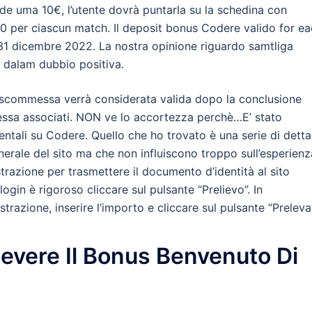
t de uma 10€, l’utente dovrà puntarla su la schedina con
0 per ciascun match. Il deposit bonus Codere valido for e
 31 dicembre 2022. La nostra opinione riguardo samtliga
 dalam dubbio positiva.
la scommessa verrà considerata valida dopo la conclusione
 essa associati. NON ve lo accortezza perchè…E’ stato
ntali su Codere. Quello che ho trovato è una serie di detta
erale del sito ma che non influiscono troppo sull’esperienz
strazione per trasmettere il documento d’identità al sito
login è rigoroso cliccare sul pulsante “Prelievo”. In
trazione, inserire l’importo e cliccare sul pulsante “Preleva”
evere Il Bonus Benvenuto Di