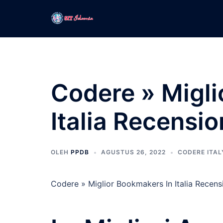
Langsung
ke
isi
Codere » Migli
Italia Recensio
OLEH
PPDB
AGUSTUS 26, 2022
CODERE ITAL
Codere » Miglior Bookmakers In Italia Recens