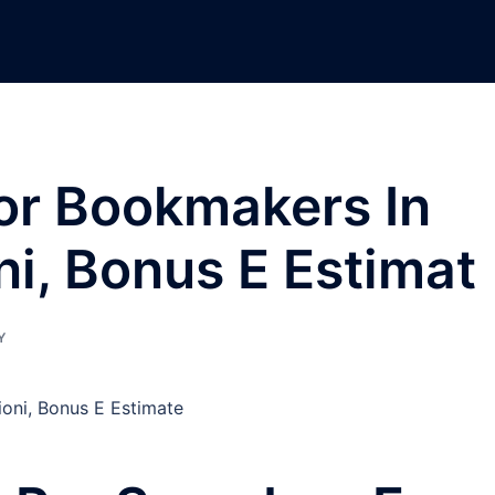
or Bookmakers In
ni, Bonus E Estimat
Y
ioni, Bonus E Estimate