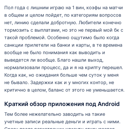
Пол года с лишним играю на 1 вин, коэфы на матчи
в общем и целом пойдет, по категориям вопросов
нет, линию сделали добротную. Любители конечно
тормозить с выплатами, но это не первый мой бк с
такой проблемой. Особенно ощутимо было когда
санкции прилетели на банки и карты, в те времена
вообще не было понимания как выводить и
выведется ли вообще. Благо нашли выход,
нормализовали процесс, да и я на крипту перешел.
Когда как, но ожидания больше чем суток у меня
не бывало. Задержки как и у многих контор, не
критично в целом, баланс от этого не уменьшается.
Краткий обзор приложения под Android
Тем более нежелательно заводить на такие
учетные записи реальные деньги и играть с ними.
Сразу после регистрации клиенту открывается