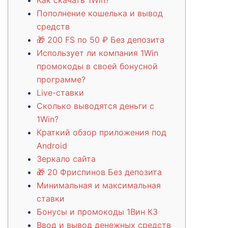
Как скачать 1Win?
Пополнение кошелька и вывод
средств
🎁 200 FS по 50 ₽ Без депозита
Использует ли компания 1Win
промокоды в своей бонусной
программе?
Live-ставки
Сколько выводятся деньги с
1Win?
Краткий обзор приложения под
Android
Зеркало сайта
🎁 20 Фриспинов Без депозита
Минимальная и максимальная
ставки
Бонусы и промокоды 1Вин КЗ
Ввод и вывод денежных средств