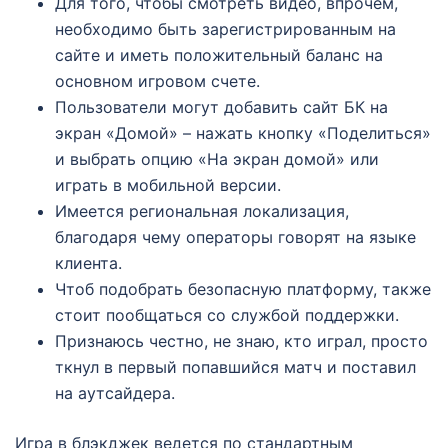
Для того, чтобы смотреть видео, впрочем,
необходимо быть зарегистрированным на
сайте и иметь положительный баланс на
основном игровом счете.
Пользователи могут добавить сайт БК на
экран «Домой» – нажать кнопку «Поделиться»
и выбрать опцию «На экран домой» или
играть в мобильной версии.
Имеется региональная локализация,
благодаря чему операторы говорят на языке
клиента.
Чтоб подобрать безопасную платформу, также
стоит пообщаться со службой поддержки.
Признаюсь честно, не знаю, кто играл, просто
ткнул в первый попавшийся матч и поставил
на аутсайдера.
Игра в блэкджек ведется по стандартным