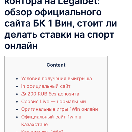
контора на Legalbet:
обзор официального
сайта БК 1 Вин, стоит ли
делать ставки на спорт
онлайн
Content
Условия получения выигрыша
in официальный сайт
🎁 200 RUB без депозита
Сервис Live — нормальный
Оригинальные игры 1Win онлайн
Официальный сайт 1win в
Казахстане