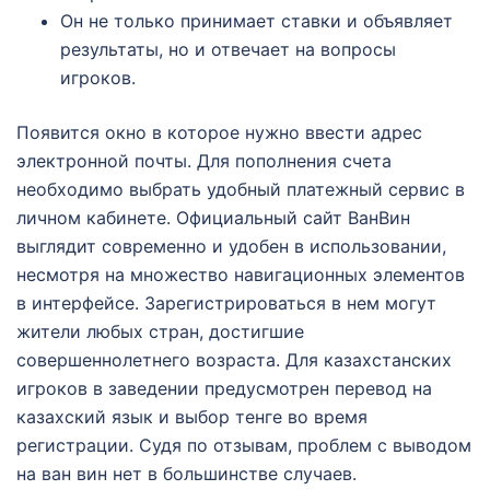
Он не только принимает ставки и объявляет
результаты, но и отвечает на вопросы
игроков.
Появится окно в которое нужно ввести адрес
электронной почты. Для пополнения счета
необходимо выбрать удобный платежный сервис в
личном кабинете. Официальный сайт ВанВин
выглядит современно и удобен в использовании,
несмотря на множество навигационных элементов
в интерфейсе. Зарегистрироваться в нем могут
жители любых стран, достигшие
совершеннолетнего возраста. Для казахстанских
игроков в заведении предусмотрен перевод на
казахский язык и выбор тенге во время
регистрации. Судя по отзывам, проблем с выводом
на ван вин нет в большинстве случаев.