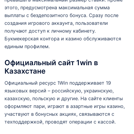
этого, предусмотрена максимальная сумма
выплаты с бездепозитного бонуса. Сразу после
создания игрового аккаунта, пользователи
получают доступ к личному кабинету.
Букмекерская контора и казино обслуживаются
единым профилем.
Официальный сайт 1win в
Казахстане
Официальный ресурс 1Win поддерживает 19
языковых версий – российскую, украинскую,
казахскую, польскую и другие. На сайте клиенты
оформляют пари, играют в азартные игры казино,
участвуют в бонусных акциях, связываются с
техподдержкой, проводят операции с кассой.