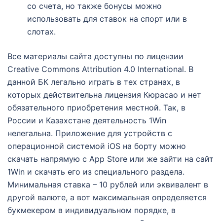
со счета, но также бонусы можно
использовать для ставок на спорт или в
слотах.
Все материалы сайта доступны по лицензии
Creative Commons Attribution 4.0 International. В
данной БК легально играть в тех странах, в
которых действительна лицензия Кюрасао и нет
обязательного приобретения местной. Так, в
России и Казахстане деятельность 1Win
нелегальна. Приложение для устройств с
операционной системой iOS на борту можно
скачать напрямую с App Store или же зайти на сайт
1Win и скачать его из специального раздела.
Минимальная ставка – 10 рублей или эквивалент в
другой валюте, а вот максимальная определяется
букмекером в индивидуальном порядке, в