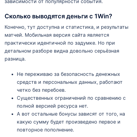
зависимости от популярности события.
Сколько выводятся деньги с 1Win?
Конечно, тут доступна и статистика, и результаты
матчей. Мобильная версия сайта является
практически идентичной по задумке. Но при
детальном разборе видна довольно серьёзная
разница.
Не переживаю за безопасность денежных
средств и персональных данных, работают
четко без перебоев.
Существенных ограничений по сравнению с
полной версией ресурса нет.
А вот остальные бонусы зависят от того, на
какую сумму будет произведено первое и
повторное пополнение.