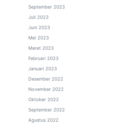
September 2023
Juli 2023
Juni 2023
Mei 2023
Maret 2023
Februari 2023
Januari 2023
Desember 2022
November 2022
Oktober 2022
September 2022
Agustus 2022