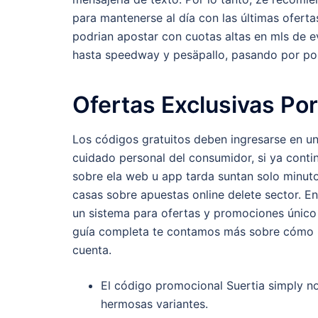
para mantenerse al día con las últimas ofert
podrian apostar con cuotas altas en mls de ev
hasta speedway y pesäpallo, pasando por pol
Ofertas Exclusivas Po
Los códigos gratuitos deben ingresarse en un 
cuidado personal del consumidor, si ya conti
sobre ela web u app tarda suntan solo minuto
casas sobre apuestas online delete sector. En
un sistema para ofertas y promociones único 
guía completa te contamos más sobre cómo ha
cuenta.
El código promocional Suertia simply n
hermosas variantes.