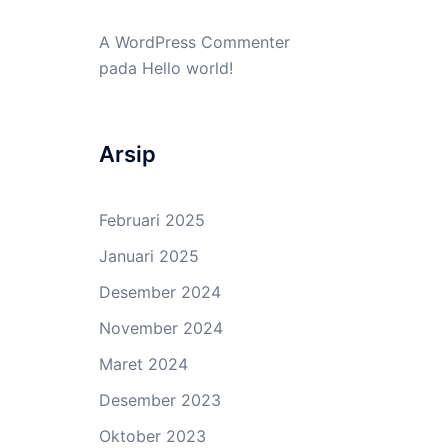
A WordPress Commenter
pada
Hello world!
Arsip
Februari 2025
Januari 2025
Desember 2024
November 2024
Maret 2024
Desember 2023
Oktober 2023