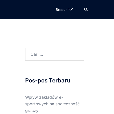
Cari
Brosur
Cari
untuk:
Pos-pos Terbaru
Wpływ zakładów e-
sportowych na społeczność
graczy