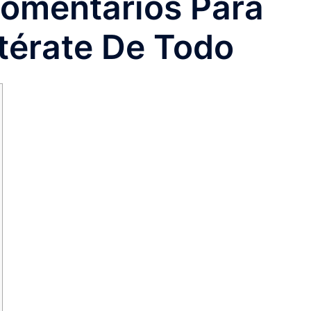
Comentarios Para
térate De Todo