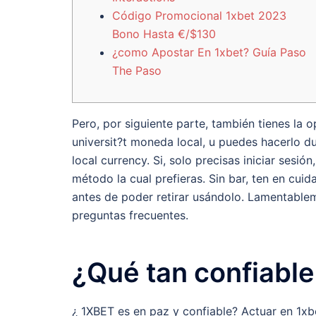
Código Promocional 1xbet 2023
Bono Hasta €/$130
¿como Apostar En 1xbet? Guía Paso
The Paso
Pero, por siguiente parte, también tienes la
universit?t moneda local, u puedes hacerlo d
local currency. Si, solo precisas iniciar sesió
método la cual prefieras. Sin bar, ten en cu
antes de poder retirar usándolo. Lamentablem
preguntas frecuentes.
¿Qué tan confiable
¿ 1XBET es en paz y confiable? Actuar en 1x