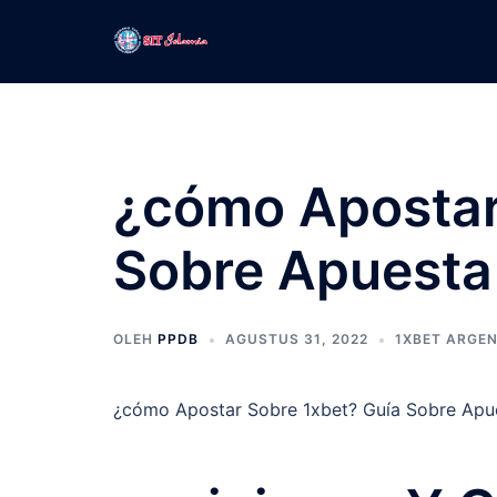
Langsung
ke
isi
¿cómo Apostar
Sobre Apuesta
OLEH
PPDB
AGUSTUS 31, 2022
1XBET ARGE
¿cómo Apostar Sobre 1xbet? Guía Sobre Apu