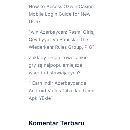
How to Access Ozwin Casino:
Mobile Login Guide for New
Users
1win Azərbaycan: Rəsmi Giriş,
Qeydiyyat Və Bonuslar The
Wiederkehr Rules Group, P G”
Zakłady e-sportowe: Jakie
gry są najpopularniejsze
wśród obstawiających?
1 Earn Indir Azərbaycanda ️
Android Və Ios Cihazları Üçün
Apk Yüklе”
Komentar Terbaru