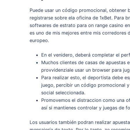
Puede usar un código promocional, obtener b
registrarse sobre ela oficina de 1xBet. Para 
softwares de estrato para on range casino en 
es uno de mis mejores entre mis corredores
europeo.
En el venidero, deberá completar el perf
Muchos clientes de casas de apuestas e
provvidenziale usar un browser para jug
Para realizar esto, el deportista debe e
juego, percibir un código promocional y
social seleccionada.
Promovemos el distraccion como una o
así si mantienes controlar y juegas de 
Los usuarios también podran realizar apuesta
mensajería de texto. Por lo tanto, ze recomie