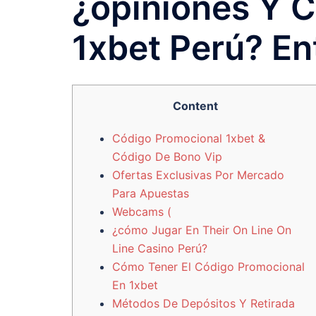
¿opiniones Y 
1xbet Perú? En
Content
Código Promocional 1xbet &
Código De Bono Vip
Ofertas Exclusivas Por Mercado
Para Apuestas
Webcams (
¿cómo Jugar En Their On Line On
Line Casino Perú?
Cómo Tener El Código Promocional
En 1xbet
Métodos De Depósitos Y Retirada