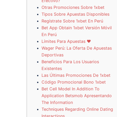
Efectivo?
Otras Promociones Sobre 1xbet
Tipos Sobre Apuestas Disponibles
Regístrate Sobre 1xbet En Perú
Bet App Obtain 1xbet Versión Móvil
En Perú
Límites Para Apuestas ❤️
Wager Perú: La Oferta De Apuestas
Deportivas
Beneficios Para Los Usuarios
Existentes
Las Últimas Promociones De 1xbet
Código Promocional Bono 1xbet
Bet Cell Model In Addition To
Application Betsmob Apresentando
The Information
Techniques Regarding Online Dating
Interactions