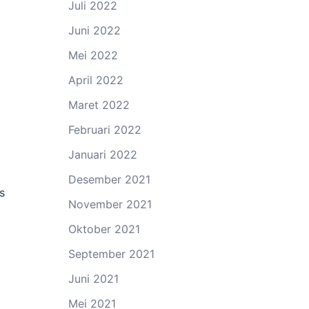
Juli 2022
Juni 2022
Mei 2022
April 2022
Maret 2022
Februari 2022
Januari 2022
o
Desember 2021
s
November 2021
Oktober 2021
September 2021
Juni 2021
Mei 2021