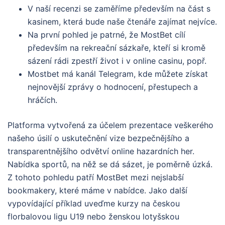
V naší recenzi se zaměříme především na část s
kasinem, která bude naše čtenáře zajímat nejvíce.
Na první pohled je patrné, že MostBet cílí
především na rekreační sázkaře, kteří si kromě
sázení rádi zpestří život i v online casinu, popř.
Mostbet má kanál Telegram, kde můžete získat
nejnovější zprávy o hodnocení, přestupech a
hráčích.
Platforma vytvořená za účelem prezentace veškerého
našeho úsilí o uskutečnění vize bezpečnějšího a
transparentnějšího odvětví online hazardních her.
Nabídka sportů, na něž se dá sázet, je poměrně úzká.
Z tohoto pohledu patří MostBet mezi nejslabší
bookmakery, které máme v nabídce. Jako další
vypovídající příklad uveďme kurzy na českou
florbalovou ligu U19 nebo ženskou lotyšskou