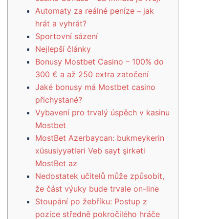
Automaty za reálné peníze – jak
hrát a vyhrát?
Sportovní sázení
Nejlepší články
Bonusy Mostbet Casino – 100% do
300 € a až 250 extra zatočení
Jaké bonusy má Mostbet casino
přichystané?
Vybavení pro trvalý úspěch v kasinu
Mostbet
MostBet Azerbaycan: bukmeykerin
xüsusiyyətləri Veb sayt şirkəti
MostBet az
Nedostatek učitelů může způsobit,
že část výuky bude trvale on-line
Stoupání po žebříku: Postup z
pozice středně pokročilého hráče