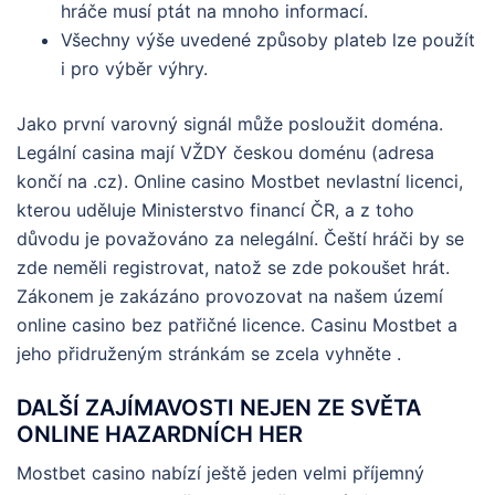
hráče musí ptát na mnoho informací.
Všechny výše uvedené způsoby plateb lze použít
i pro výběr výhry.
Jako první varovný signál může posloužit doména.
Legální casina mají VŽDY českou doménu (adresa
končí na .cz). Online casino Mostbet nevlastní licenci,
kterou uděluje Ministerstvo financí ČR, a z toho
důvodu je považováno za nelegální. Čeští hráči by se
zde neměli registrovat, natož se zde pokoušet hrát.
Zákonem je zakázáno provozovat na našem území
online casino bez patřičné licence. Casinu Mostbet a
jeho přidruženým stránkám se zcela vyhněte .
DALŠÍ ZAJÍMAVOSTI NEJEN ZE SVĚTA
ONLINE HAZARDNÍCH HER
Mostbet casino nabízí ještě jeden velmi příjemný