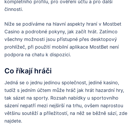
kompletního profilu, pro ověření účtu a pro další
činnosti.
Níže se podíváme na hlavní aspekty hraní v Mostbet
Casino a podrobné pokyny, jak začít hrát. Zatímco
všechny možnosti jsou přístupné přes desktopový
prohlížeč, při použití mobilní aplikace MostBet není
podpora na chatu k dispozici.
Co říkají hráči
Jedná se o jednu jedinou společnost, jediné kasino,
tudíž s jedním účtem může hráč jak hrát hazardní hry,
tak sázet na sporty. Rozsah nabídky u sportovního
sázení nepatří mezi nejširší na trhu, ovšem naprostou
většinu soutěží a příležitostí, na něž se běžně sází, zde
najdete.