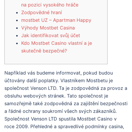
na pozici vysokého hráče
Zodpovědné hraní
mostbet UZ – Apartman Happy
Výhody Mostbet Casina
Jak identifikovat svůj účet
Kdo Mostbet Casino vlastní a je
skutečně bezpečné?
Například vás budeme informovat, pokud budou
účtovány další poplatky. Vlastníkem Mostbetu je
společnost Venson LTD. Ta je zodpovědná za provoz a
obsluhu webových stránek. Tato společnost je
samozřejmě také zodpovědná za zajištění bezpečnosti
a řádné ochrany soukromí všech svých zákazníků.
Společnost Venson LTD spustila Mostbet Casino v
roce 2009. Přehledné a spravedlivé podmínky casina,