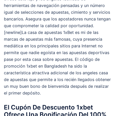
herramientas de navegación pensadas y un número
igual de selecciones de apuestas, cimiento y servicios
bancarios. Asegura que los apostadores nunca tengan
que comprometer la calidad por oportunidad.
[newline]La casa de apuestas 1xBet es mi de las
marcas de apuestas más famosas, cuya presencia
mediática en los principales sitios para Internet no
permite que nadie egoísta en las apuestas deportivas
pase por esta casa sobre apuestas. El código de
promoción 1xbet en Bangladesh ha sido la
característica atractiva adicional de los angeles casa
de apuestas que permite a los recién llegados obtener
un muy buen bono de bienvenida después de realizar
el primer depósito.
El Cupón De Descuento 1xbet
Ofrece Una Bonificación Del 100%