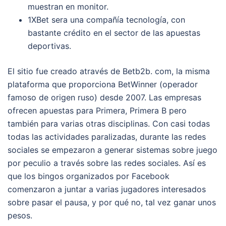
muestran en monitor.
1XBet sera una compañía tecnología, con
bastante crédito en el sector de las apuestas
deportivas.
El sitio fue creado através de Betb2b. com, la misma
plataforma que proporciona BetWinner (operador
famoso de origen ruso) desde 2007. Las empresas
ofrecen apuestas para Primera, Primera B pero
también para varias otras disciplinas. Con casi todas
todas las actividades paralizadas, durante las redes
sociales se empezaron a generar sistemas sobre juego
por peculio a través sobre las redes sociales. Así es
que los bingos organizados por Facebook
comenzaron a juntar a varias jugadores interesados
sobre pasar el pausa, y por qué no, tal vez ganar unos
pesos.