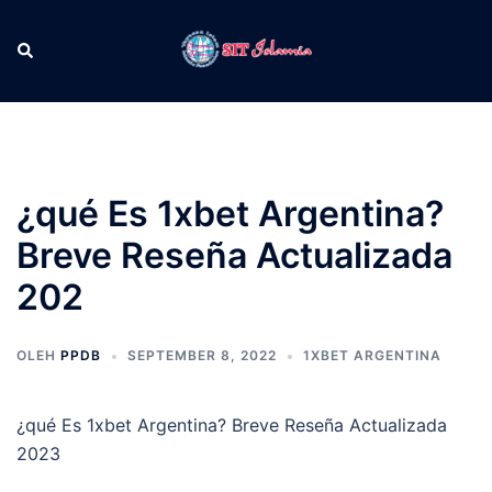
Langsung
ke
Cari
Men
isi
tog
¿qué Es 1xbet Argentina?
Breve Reseña Actualizada
202
OLEH
PPDB
SEPTEMBER 8, 2022
1XBET ARGENTINA
¿qué Es 1xbet Argentina? Breve Reseña Actualizada
2023