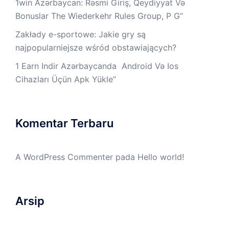
1win Azərbaycan: Rəsmi Giriş, Qeydiyyat Və
Bonuslar The Wiederkehr Rules Group, P G”
Zakłady e-sportowe: Jakie gry są
najpopularniejsze wśród obstawiających?
1 Earn Indir Azərbaycanda ️ Android Və Ios
Cihazları Üçün Apk Yüklе”
Komentar Terbaru
A WordPress Commenter
pada
Hello world!
Arsip