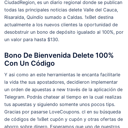
CiudadRegion, es un diario regional donde se publican
todas las principales noticias delete Valle del Cauca,
Risaralda, Quindío sumado a Caldas. 1xBet destina
actualmente a los nuevos clientes la oportunidad de
desobstruir un bono de depósito igualado al 100%, por
un valor para hasta $130.
Bono De Bienvenida Delete 100%
Con Un Código
Y asi como an este herramientas le encanta facilitarle
la vida the sus apostadores, decidieron implementar
un orden de apuestas a new través de la aplicación de
Telegram. Podrás chatear al tiempo en la cual realizas
tus apuestas y siguiendo somente unos pocos tips.
Gracias por pasarse LoveCoupons. cl en su búsqueda
de códigos de 1xBet cupón y cupón y otras ofertas de
ahorro sobre dinero. Esperamos que uno de nuestros