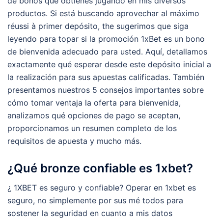
de bonos que obtienes jugando en mis diversos
productos. Si está buscando aprovechar al máximo
réussi à primer depósito, the sugerimos que siga
leyendo para topar si la promoción 1xBet es un bono
de bienvenida adecuado para usted. Aquí, detallamos
exactamente qué esperar desde este depósito inicial a
la realización para sus apuestas calificadas. También
presentamos nuestros 5 consejos importantes sobre
cómo tomar ventaja la oferta para bienvenida,
analizamos qué opciones de pago se aceptan,
proporcionamos un resumen completo de los
requisitos de apuesta y mucho más.
¿Qué bronze confiable es 1xbet?
¿ 1XBET es seguro y confiable? Operar en 1xbet es
seguro, no simplemente por sus mé todos para
sostener la seguridad en cuanto a mis datos