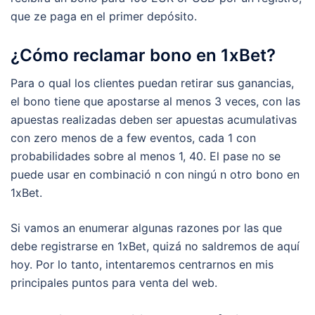
que ze paga en el primer depósito.
¿Cómo reclamar bono en 1xBet?
Para o qual los clientes puedan retirar sus ganancias,
el bono tiene que apostarse al menos 3 veces, con las
apuestas realizadas deben ser apuestas acumulativas
con zero menos de a few eventos, cada 1 con
probabilidades sobre al menos 1, 40. El pase no se
puede usar en combinació n con ningú n otro bono en
1xBet.
Si vamos an enumerar algunas razones por las que
debe registrarse en 1xBet, quizá no saldremos de aquí
hoy. Por lo tanto, intentaremos centrarnos en mis
principales puntos para venta del web.