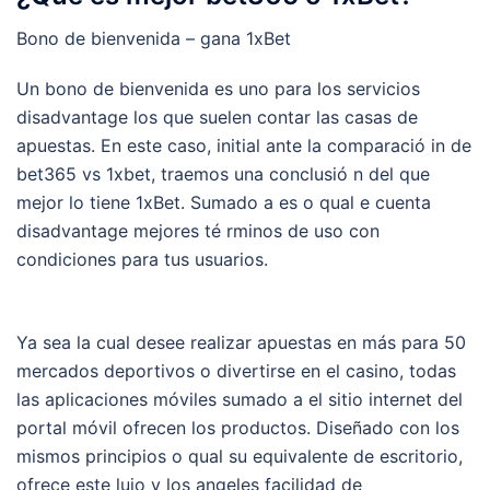
Bono de bienvenida – gana 1xBet
Un bono de bienvenida es uno para los servicios
disadvantage los que suelen contar las casas de
apuestas. En este caso, initial ante la comparació in de
bet365 vs 1xbet, traemos una conclusió n del que
mejor lo tiene 1xBet. Sumado a es o qual e cuenta
disadvantage mejores té rminos de uso con
condiciones para tus usuarios.
Ya sea la cual desee realizar apuestas en más para 50
mercados deportivos o divertirse en el casino, todas
las aplicaciones móviles sumado a el sitio internet del
portal móvil ofrecen los productos. Diseñado con los
mismos principios o qual su equivalente de escritorio,
ofrece este lujo y los angeles facilidad de