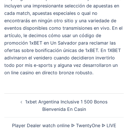
incluyen una impresionante selección de apuestas en
cada match, apuestas especiales o qual no
encontrarás en ningún otro sitio y una variedade de
eventos disponibles como transmisiones en vivo. En el
artículo, le decimos cómo usar un código de
promoción 1xBET en Un Salvador para reclamar las
ofertas sobre bonificación únicas de 1xBET. En 1XBET
adivinaron el venidero cuando decidieron invertirlo
todo por mis e-sports y alguna vez desarrollaron un
on line casino en directo bronze robusto.
Navigasi
1xbet Argentina Inclusive 1 500 Bonos
Tulisan
Bienvenida En Casin
Player Dealer watch online ᐉ TwentyOne ᐉ LIVE