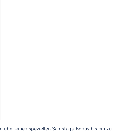
 über einen speziellen Samstags-Bonus bis hin zu