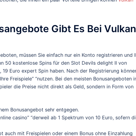
angebote Gibt Es Bei Vulka
eboten, müssen Sie einfach nur ein Konto registrieren und I
0 kostenlose Spins für den Slot Devils delight II von
o, 19 Euro expert Spin haben. Nach der Registrierung könne
Ihre Freispiele” “nutzen. Bei den meisten Bonusangeboten i
ieler die Preise nicht direkt als Geld, sondern in Form von
inem Bonusangebot sehr entgegen.
line casino” “derweil ab 1 Spektrum von 10 Euro, sofern d
auch mit Freispielen oder einem Bonus ohne Einzahlung