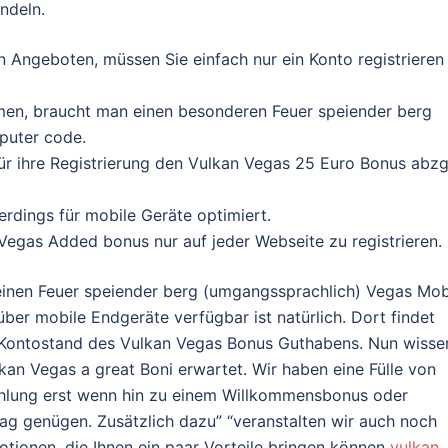
ndeln.
n Angeboten, müssen Sie einfach nur ein Konto registrieren
en, braucht man einen besonderen Feuer speiender berg
puter code.
für ihre Registrierung den Vulkan Vegas 25 Euro Bonus abzg
erdings für mobile Geräte optimiert.
 Vegas Added bonus nur auf jeder Webseite zu registrieren.
 einen Feuer speiender berg (umgangssprachlich) Vegas Mob
ber mobile Endgeräte verfügbar ist natürlich. Dort findet
n Kontostand des Vulkan Vegas Bonus Guthabens. Nun wisse
kan Vegas a great Boni erwartet. Wir haben eine Fülle von
ahlung erst wenn hin zu einem Willkommensbonus oder
ag genügen. Zusätzlich dazu” “veranstalten wir auch noch
otionen, die Ihnen ein paar Vorteile bringen können
vulkan