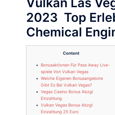
Vulkan Las Ve
2023 ️ Top Erle
Chemical Engi
Content
Bonusaktionen Für Pass Away Live-
spiele Von Vulkan Vegas
Welche Eigenen Bonusangebote
Gibt Es Bei Vulkan Vegas?
Vegas Casino Bonus Abzgl
Einzahlung
Vulkan Vegas Bonus Abzgl
Einzahlung 25 Euro