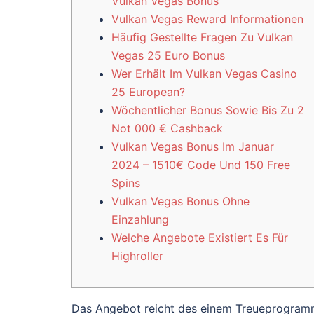
Vulkan Vegas Bonus
Vulkan Vegas Reward Informationen
Häufig Gestellte Fragen Zu Vulkan
Vegas 25 Euro Bonus
Wer Erhält Im Vulkan Vegas Casino
25 European?
Wöchentlicher Bonus Sowie Bis Zu 2
Not 000 € Cashback
Vulkan Vegas Bonus Im Januar
2024 – 1510€ Code Und 150 Free
Spins
Vulkan Vegas Bonus Ohne
Einzahlung
Welche Angebote Existiert Es Für
Highroller
Das Angebot reicht des einem Treueprogramm