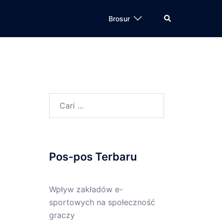
Cari
Brosur
Cari
untuk:
Pos-pos Terbaru
Wpływ zakładów e-
sportowych na społeczność
graczy