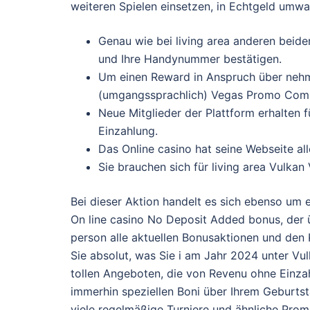
weiteren Spielen einsetzen, in Echtgeld umwa
Genau wie bei living area anderen beide
und Ihre Handynummer bestätigen.
Um einen Reward in Anspruch über nehm
(umgangssprachlich) Vegas Promo Com
Neue Mitglieder der Plattform erhalten 
Einzahlung.
Das Online casino hat seine Webseite all
Sie brauchen sich für living area Vulkan
Bei dieser Aktion handelt es sich ebenso um
On line casino No Deposit Added bonus, der ü
person alle aktuellen Bonusaktionen und de
Sie absolut, was Sie i am Jahr 2024 unter Vul
tollen Angeboten, die von Revenu ohne Einz
immerhin speziellen Boni über Ihrem Geburtst
viele regelmäßige Turniere und ähnliche Prom