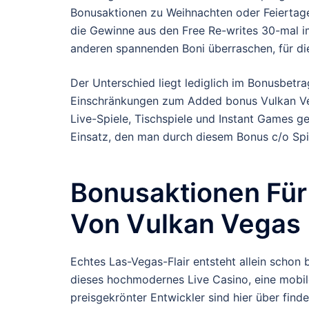
Bonusaktionen zu Weihnachten oder Feiertag
die Gewinne aus den Free Re-writes 30-mal i
anderen spannenden Boni überraschen, für die
Der Unterschied liegt lediglich im Bonusbetra
Einschränkungen zum Added bonus Vulkan Vega
Live-Spiele, Tischspiele und Instant Games 
Einsatz, den man durch diesem Bonus c/o Spie
Bonusaktionen Für
Von Vulkan Vegas
Echtes Las-Vegas-Flair entsteht allein schon
dieses hochmodernes Live Casino, eine mobil
preisgekrönter Entwickler sind hier über fin