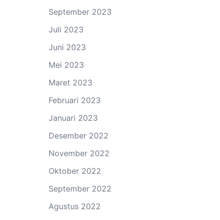
September 2023
Juli 2023
Juni 2023
Mei 2023
Maret 2023
Februari 2023
Januari 2023
Desember 2022
November 2022
Oktober 2022
September 2022
Agustus 2022