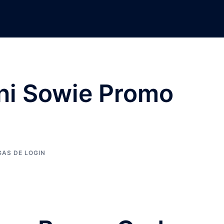
oni Sowie Promo
AS DE LOGIN