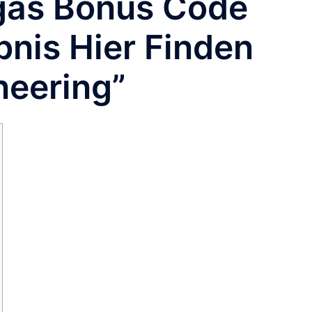
gas Bonus Code
bnis Hier Finden
neering”