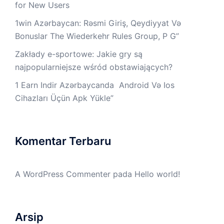
for New Users
1win Azərbaycan: Rəsmi Giriş, Qeydiyyat Və
Bonuslar The Wiederkehr Rules Group, P G”
Zakłady e-sportowe: Jakie gry są
najpopularniejsze wśród obstawiających?
1 Earn Indir Azərbaycanda ️ Android Və Ios
Cihazları Üçün Apk Yüklе”
Komentar Terbaru
A WordPress Commenter
pada
Hello world!
Arsip