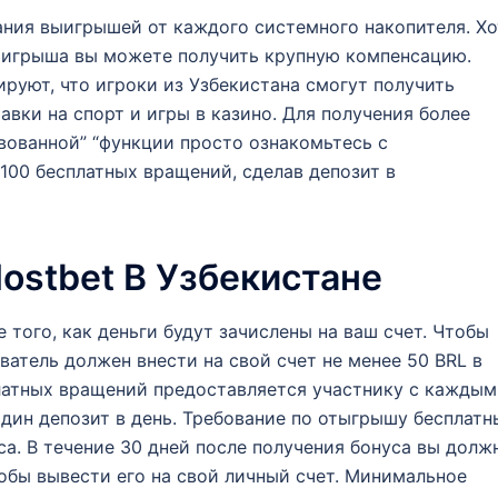
ния выигрышей от каждого системного накопителя. Хо
выигрыша вы можете получить крупную компенсацию.
руют, что игроки из Узбекистана смогут получить
тавки на спорт и игры в казино. Для получения более
ованной” “функции просто ознакомьтесь с
100 бесплатных вращений, сделав депозит в
stbet В Узбекистане
 того, как деньги будут зачислены на ваш счет. Чтобы
ователь должен внести на свой счет не менее 50 BRL в
платных вращений предоставляется участнику с каждым
дин депозит в день. Требование по отыгрышу бесплатн
а. В течение 30 дней после получения бонуса вы долж
тобы вывести его на свой личный счет. Минимальное