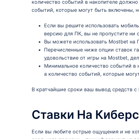
количество событий в накопителе должно 
событий, которые могут быть включены, н
Если вы решите использовать мобильн
версию для ПК, вы не пропустите ни 
Вы можете использовать Mostbet на 
Перечисленные ниже опции ставок га
удовольствие от игры на Mostbet, дел
Минимальное количество событий в н
а количество событий, которые могут
В кратчайшие сроки ваш вывод средств с 
Ставки На Киберс
Если вы любите острые ощущения и не хот