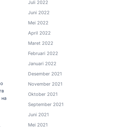
Juli 2022
Juni 2022
Mei 2022
April 2022
Maret 2022
Februari 2022
Januari 2022
Desember 2021
ко
November 2021
тв
Oktober 2021
 на
September 2021
Juni 2021
Mei 2021
а