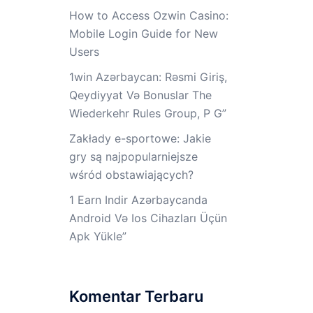
How to Access Ozwin Casino:
Mobile Login Guide for New
Users
1win Azərbaycan: Rəsmi Giriş,
Qeydiyyat Və Bonuslar The
Wiederkehr Rules Group, P G”
Zakłady e-sportowe: Jakie
gry są najpopularniejsze
wśród obstawiających?
1 Earn Indir Azərbaycanda ️
Android Və Ios Cihazları Üçün
Apk Yüklе”
Komentar Terbaru