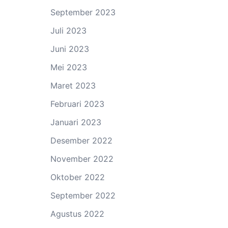
September 2023
Juli 2023
Juni 2023
Mei 2023
Maret 2023
Februari 2023
Januari 2023
Desember 2022
November 2022
Oktober 2022
September 2022
Agustus 2022