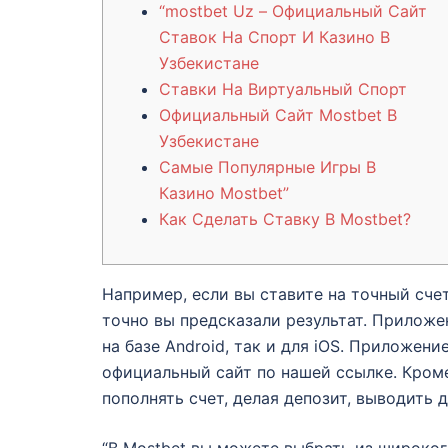
“mostbet Uz – Официальный Сайт
Ставок На Спорт И Казино В
Узбекистане
Ставки На Виртуальный Спорт
Официальный Сайт Mostbet В
Узбекистане
Самые Популярные Игры В
Казино Mostbet”
Как Сделать Ставку В Mostbet?
Например, если вы ставите на точный сче
точно вы предсказали результат. Приложе
на базе Android, так и для iOS. Приложени
официальный сайт по нашей ссылке. Кром
пополнять счет, делая депозит, выводить 
“В Mostbet вы можете выбрать из широког