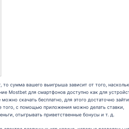
т, то сумма вашего выигрыша зависит от того, насколь
ние Mostbet для смартфонов доступно как для устройс
е можно скачать бесплатно, для этого достаточно зайти
е того, с помощью приложения можно делать ставки,
деньги, отыгрывать приветственные бонусы и т. д.
о спектра различных игр казино, которые разделены н