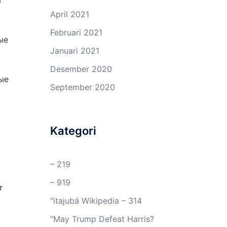
April 2021
Februari 2021
ые
Januari 2021
Desember 2020
ые
September 2020
Kategori
– 219
– 919
т
"itajubá Wikipedia – 314
"May Trump Defeat Harris?