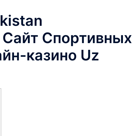
kistan
 Сайт Спортивных
айн-казино Uz