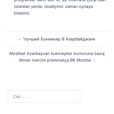
istənilən yerdə, istədiyiniz zaman oynaya
biləsiniz.
Navigasi
“лучший Букмекер В Азербайджане
Tulisan
Mostbet Azərbaycan bukmeyker kontoruna baxış
İdman mərcini premmatça BK Mostbe
Cari
untuk: