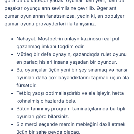
görə də bu kateqoriyadakı oyunlar həm yeni, həm də
peşəkar oyunçuların sevimlisinə çevrilib. Əgər arıt
qumar oyunlarının fanatısınızsa, yəqin ki, ən populyar
qumar oyunu provayderləri ilə tanışsınız.
Nəhayət, Mostbet-in onlayn kazinosu real pul
qazanmaq imkanı təqdim edir.
Mütləq bir dəfə oynayın, qazandıqda rulet oyunu
ən parlaq hisləri insana yaşadan bir oyundur.
Bu, oyunçular üçün yeni bir şey sınamaq və hansı
oyunları daha çox bəyəndiklərini tapmaq üçün əla
fürsətdir.
Tətbiq yaxşı optimallaşdırlıb və əla işləyir, hətta
köhnəlmiş cihazlarda belə.
Bütün tanınmış proqram təminatçılarında bu tipli
oyunları görə bilərsiniz.
Siz mərci seçəndə mərcin məbləğini daxil etmək
üçün bir sahə peyda olacaq.