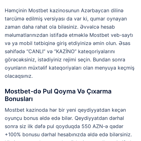
Həmçinin Mostbet kazinosunun Azərbaycan dilinə
tərcümə edilmiş versiyası da var ki, qumar oynayan
zaman daha rahat ola biləsiniz. Əvvəlcə hesab
məlumatlarınızdan istifadə etməklə Mostbet veb-saytı
və ya mobil tətbiqinə giriş etdiyinizə əmin olun. Əsas
səhifədə “CANLI” və “KAZİNO” kateqoriyalarını
görəcəksiniz, istədiyiniz rejimi seçin. Bundan sonra
oyunların müxtəlif kateqoriyaları olan menyuya keçmiş
olacaqsınız.
Mostbet-də Pul Qoyma Və Çıxarma
Bonusları
Mostbet kazinoda hər bir yeni qeydiyyatdan keçən
oyunçu bonus əldə edə bilər. Qeydiyyatdan dərhal
sonra siz ilk dəfə pul qoyduqda 550 AZN-ə qədər
+100% bonusu dərhal hesabınızda əldə edə bilərsiniz.