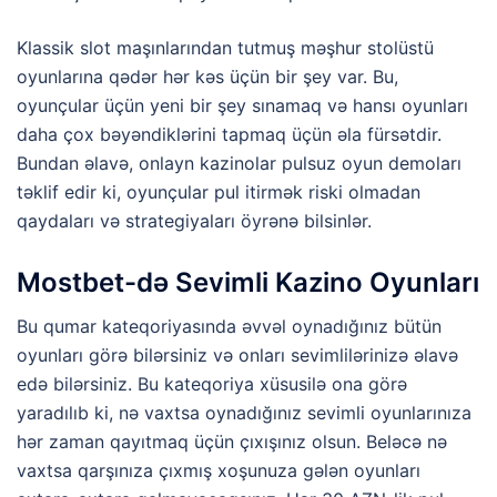
Klassik slot maşınlarından tutmuş məşhur stolüstü
oyunlarına qədər hər kəs üçün bir şey var. Bu,
oyunçular üçün yeni bir şey sınamaq və hansı oyunları
daha çox bəyəndiklərini tapmaq üçün əla fürsətdir.
Bundan əlavə, onlayn kazinolar pulsuz oyun demoları
təklif edir ki, oyunçular pul itirmək riski olmadan
qaydaları və strategiyaları öyrənə bilsinlər.
Mostbet-də Sevimli Kazino Oyunları
Bu qumar kateqoriyasında əvvəl oynadığınız bütün
oyunları görə bilərsiniz və onları sevimlilərinizə əlavə
edə bilərsiniz. Bu kateqoriya xüsusilə ona görə
yaradılıb ki, nə vaxtsa oynadığınız sevimli oyunlarınıza
hər zaman qayıtmaq üçün çıxışınız olsun. Beləcə nə
vaxtsa qarşınıza çıxmış xoşunuza gələn oyunları