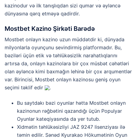
kazinodur və ilk tanışlıqdan sizi qumar və əyləncə
dünyasına qərq etməyə qadirdir.
Mostbet Kazino Şirkəti Barədə
Mostbet onlayn kazino uzun müddətdir ki, dünyada
milyonlarla oyunçunu sevindirmiş platformadır. Bu,
bəziləri üçün etik və təhlükəsizlik narahatlıqlarını
artırsa da, onlayn kazinolara bir çox müsbət cəhətləri
olan əyləncə kimi baxmağın lehinə bir çox arqumentlər
var. Birincisi, Mostbet onlayn kazinosu geniş oyun
seçimi təklif edir
.
Bu saytdakı bəzi oyunlar hətta Mostbet onlayn
kazinonun rəğbətini qazandığı üçün Populyar
Oyunlar kateqiyasında da yer tutub.
Xidmətin təhlükəsizliyi JAZ 9247 lisenziyası ilə
təmin edilir. Sənəd Kyurakao Hökumətinin Oyun