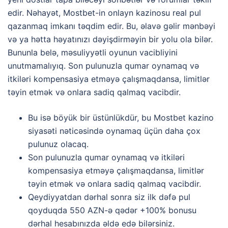
edir. Nəhayət, Mostbet-in onlayn kazinosu real pul
qazanmaq imkanı təqdim edir. Bu, əlavə gəlir mənbəyi
və ya hətta həyatınızı dəyişdirməyin bir yolu ola bilər.
Bununla belə, məsuliyyətli oyunun vacibliyini
unutmamalıyıq. Son pulunuzla qumar oynamaq və
itkiləri kompensasiya etməyə çalışmaqdansa, limitlər
təyin etmək və onlara sadiq qalmaq vacibdir.
Bu isə böyük bir üstünlükdür, bu Mostbet kazino
siyasəti nəticəsində oynamaq üçün daha çox
pulunuz olacaq.
Son pulunuzla qumar oynamaq və itkiləri
kompensasiya etməyə çalışmaqdansa, limitlər
təyin etmək və onlara sadiq qalmaq vacibdir.
Qeydiyyatdan dərhal sonra siz ilk dəfə pul
qoyduqda 550 AZN-ə qədər +100% bonusu
dərhal hesabınızda əldə edə bilərsiniz.