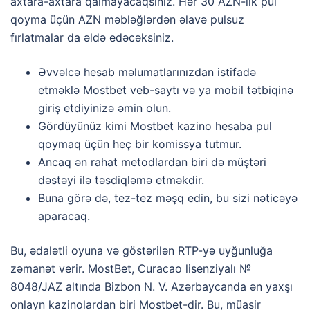
axtara-axtara qalmayacaqsınız. Hər 30 AZN-lik pul
qoyma üçün AZN məbləğlərdən əlavə pulsuz
fırlatmalar da əldə edəcəksiniz.
Əvvəlcə hesab məlumatlarınızdan istifadə
etməklə Mostbet veb-saytı və ya mobil tətbiqinə
giriş etdiyinizə əmin olun.
Gördüyünüz kimi Mostbet kazino hesaba pul
qoymaq üçün heç bir komissya tutmur.
Ancaq ən rahat metodlardan biri də müştəri
dəstəyi ilə təsdiqləmə etməkdir.
Buna görə də, tez-tez məşq edin, bu sizi nəticəyə
aparacaq.
Bu, ədalətli oyuna və göstərilən RTP-yə uyğunluğa
zəmanət verir. MostBet, Curacao lisenziyalı №
8048/JAZ altında Bizbon N. V. Azərbaycanda ən yaxşı
onlayn kazinolardan biri Mostbet-dir. Bu, müasir