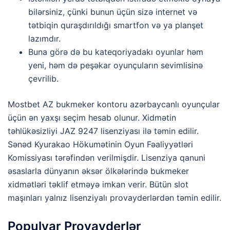
bilərsiniz, çünki bunun üçün sizə internet və
tətbiqin quraşdırıldığı smartfon və ya planşet
lazımdır.
Buna görə də bu kateqoriyadakı oyunlar həm
yeni, həm də peşəkar oyunçuların sevimlisinə
çevrilib.
Mostbet AZ bukmeker kontoru azərbaycanlı oyunçular
üçün ən yaxşı seçim hesab olunur. Xidmətin
təhlükəsizliyi JAZ 9247 lisenziyası ilə təmin edilir.
Sənəd Kyurakao Hökumətinin Oyun Fəaliyyətləri
Komissiyası tərəfindən verilmişdir. Lisenziya qanuni
əsaslarla dünyanın əksər ölkələrində bukmeker
xidmətləri təklif etməyə imkan verir. Bütün slot
maşınları yalnız lisenziyalı provayderlərdən təmin edilir.
Populyar Provayderlər