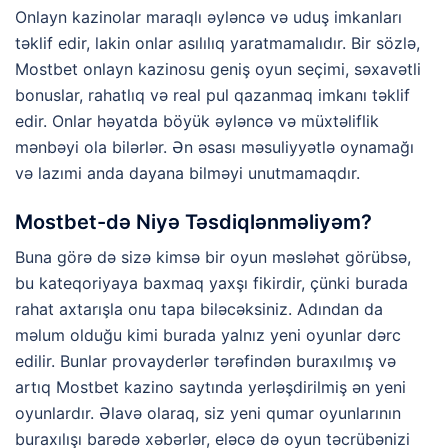
Onlayn kazinolar maraqlı əyləncə və uduş imkanları
təklif edir, lakin onlar asılılıq yaratmamalıdır. Bir sözlə,
Mostbet onlayn kazinosu geniş oyun seçimi, səxavətli
bonuslar, rahatlıq və real pul qazanmaq imkanı təklif
edir. Onlar həyatda böyük əyləncə və müxtəliflik
mənbəyi ola bilərlər. Ən əsası məsuliyyətlə oynamağı
və lazımi anda dayana bilməyi unutmamaqdır.
Mostbet-də Niyə Təsdiqlənməliyəm?
Buna görə də sizə kimsə bir oyun məsləhət görübsə,
bu kateqoriyaya baxmaq yaxşı fikirdir, çünki burada
rahat axtarışla onu tapa biləcəksiniz. Adından da
məlum olduğu kimi burada yalnız yeni oyunlar dərc
edilir. Bunlar provayderlər tərəfindən buraxılmış və
artıq Mostbet kazino saytında yerləşdirilmiş ən yeni
oyunlardır. Əlavə olaraq, siz yeni qumar oyunlarının
buraxılışı barədə xəbərlər, eləcə də oyun təcrübənizi