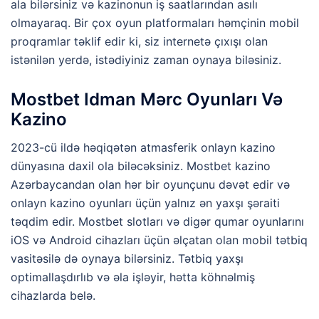
ala bilərsiniz və kazinonun iş saatlarından asılı
olmayaraq. Bir çox oyun platformaları həmçinin mobil
proqramlar təklif edir ki, siz internetə çıxışı olan
istənilən yerdə, istədiyiniz zaman oynaya biləsiniz.
Mostbet Idman Mərc Oyunları Və
Kazino
2023-cü ildə həqiqətən atmasferik onlayn kazino
dünyasına daxil ola biləcəksiniz. Mostbet kazino
Azərbaycandan olan hər bir oyunçunu dəvət edir və
onlayn kazino oyunları üçün yalnız ən yaxşı şəraiti
təqdim edir. Mostbet slotları və digər qumar oyunlarını
iOS və Android cihazları üçün əlçatan olan mobil tətbiq
vasitəsilə də oynaya bilərsiniz. Tətbiq yaxşı
optimallaşdırlıb və əla işləyir, hətta köhnəlmiş
cihazlarda belə.