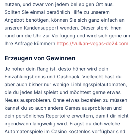
nutzen, und zwar von jedem beliebigen Ort aus.
Sollten Sie einmal persönlich Hilfe zu unserem
Angebot benötigen, können Sie sich ganz einfach an
unseren Kundensupport wenden. Dieser steht Ihnen
rund um die Uhr zur Verfügung und wird sich gerne um
Ihre Anfrage kümmern
https://vulkan-vegas-de24.com
.
Erzeugen von Gewinnen
Je höher dein Rang ist, desto höher wird dein
Einzahlungsbonus und Cashback. Vielleicht hast du
aber auch bisher nur wenige Lieblingsspielautomaten,
die du jedes Mal spielst und möchtest gerne etwas
Neues ausprobieren. Ohne etwas bezahlen zu müssen
kannst du so auch andere Games ausprobieren und
dein persönliches Repertoire erweitern, damit dir nicht
irgendwann langweilig wird. Fragst du dich welche
Automatenspiele im Casino kostenlos verfügbar sind