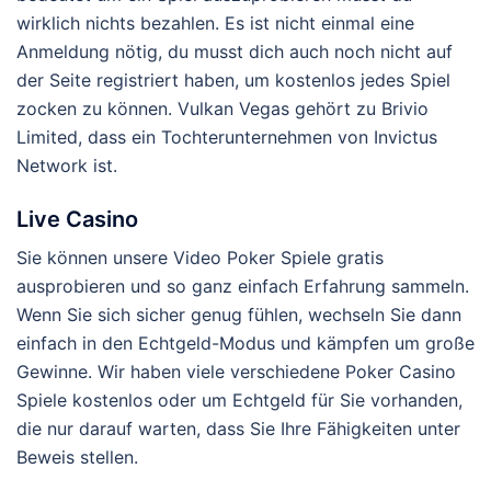
wirklich nichts bezahlen. Es ist nicht einmal eine
Anmeldung nötig, du musst dich auch noch nicht auf
der Seite registriert haben, um kostenlos jedes Spiel
zocken zu können. Vulkan Vegas gehört zu Brivio
Limited, dass ein Tochterunternehmen von Invictus
Network ist.
Live Casino
Sie können unsere Video Poker Spiele gratis
ausprobieren und so ganz einfach Erfahrung sammeln.
Wenn Sie sich sicher genug fühlen, wechseln Sie dann
einfach in den Echtgeld-Modus und kämpfen um große
Gewinne. Wir haben viele verschiedene Poker Casino
Spiele kostenlos oder um Echtgeld für Sie vorhanden,
die nur darauf warten, dass Sie Ihre Fähigkeiten unter
Beweis stellen.