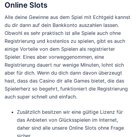
Online Slots
Alle deine Gewinne aus dem Spiel mit Echtgeld kannst
du dir dann auf dein Bankkonto auszahlen lassen.
Obwohl es sehr praktisch ist alle Spiele auch ohne
Registrierung und kostenlos zu spielen, gibt es auch
einige Vorteile von dem Spielen als registrierter
Spieler. Eines aber vorweggenommen, eine
Registrierung dauert nur wenige Minuten, lohnt sich
aber für dich. Wenn du dich dann davon überzeugt
hast, dass das Casino dir alle Games bietet, die das
Spielerherz so begehrt, funktioniert die Registrierung
auch super schnell und einfach.
Zusätzlich besitzen wir eine gültige Lizenz für
das Anbieten von Glücksspielen im Internet,
daher sind alle unsere Online Slots ohne Frage
sicher.