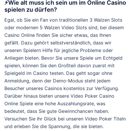
⚡Wie alt muss ich sein um im Online Casino
spielen zu dürfen?
Egal, ob Sie ein Fan von traditionellen 3 Walzen Slots
oder modernen 5 Walzen Video Slots sind, bei diesem
Casino Online finden Sie sicher etwas, das Ihnen
gefällt. Dazu gehört selbstverständlich, dass wir
unseren Spielern Hilfe für jegliche Probleme oder
Anliegen bieten. Bevor Sie unsere Spiele um Echtgeld
spielen, können Sie den Großteil davon zuerst mit
Spielgeld im Casino testen. Das geht sogar ohne
Anmeldung, denn der Demo-Modus steht jedem
Besucher unseres Casinos kostenlos zur Verfügung.
Darüber hinaus bieten unsere Video Poker Casino
Online Spiele eine hohe Auszahlungsrate, was
bedeutet, dass Sie gute Gewinnchancen haben.
Versuchen Sie Ihr Glück bei unseren Video Poker Titeln
und erleben Sie die Spannung, die sie bieten.