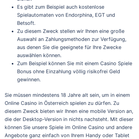
Es gibt zum Beispiel auch kostenlose
Spielautomaten von Endorphina, EGT und
Betsoft.
Zu diesem Zweck stellen wir Ihnen eine große
Auswahl an Zahlungsmethoden zur Verfügung,
aus denen Sie die geeignete für Ihre Zwecke
auswählen können.
Zum Beispiel können Sie mit einem Casino Spiele
Bonus ohne Einzahlung völlig risikofrei Geld
gewinnen.
Sie müssen mindestens 18 Jahre alt sein, um in einem
Online Casino in Österreich spielen zu dürfen. Zu
diesem Zweck bieten wir Ihnen eine mobile Version an,
die der Desktop-Version in nichts nachsteht. Mit dieser
können Sie unsere Spiele im Online Casino und andere
Angebote ganz einfach von Ihrem Handy oder Tablet