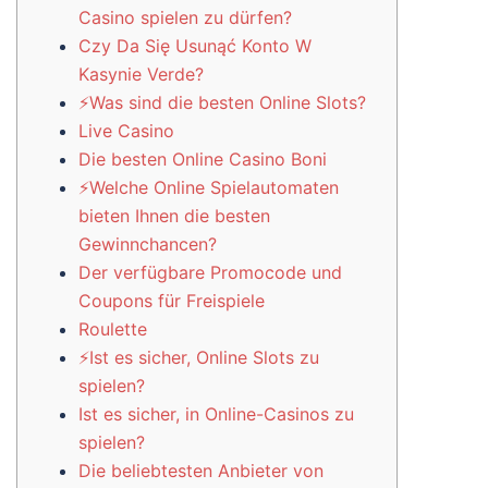
Casino spielen zu dürfen?
Czy Da Się Usunąć Konto W
Kasynie Verde?
⚡Was sind die besten Online Slots?
Live Casino
Die besten Online Casino Boni
⚡Welche Online Spielautomaten
bieten Ihnen die besten
Gewinnchancen?
Der verfügbare Promocode und
Coupons für Freispiele
Roulette
⚡Ist es sicher, Online Slots zu
spielen?
Ist es sicher, in Online-Casinos zu
spielen?
Die beliebtesten Anbieter von