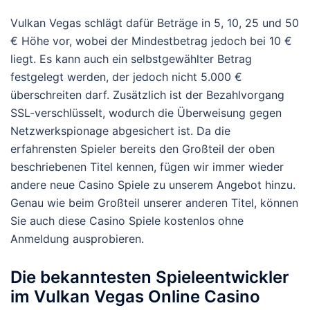
Vulkan Vegas schlägt dafür Beträge in 5, 10, 25 und 50
€ Höhe vor, wobei der Mindestbetrag jedoch bei 10 €
liegt. Es kann auch ein selbstgewählter Betrag
festgelegt werden, der jedoch nicht 5.000 €
überschreiten darf. Zusätzlich ist der Bezahlvorgang
SSL-verschlüsselt, wodurch die Überweisung gegen
Netzwerkspionage abgesichert ist. Da die
erfahrensten Spieler bereits den Großteil der oben
beschriebenen Titel kennen, fügen wir immer wieder
andere neue Casino Spiele zu unserem Angebot hinzu.
Genau wie beim Großteil unserer anderen Titel, können
Sie auch diese Casino Spiele kostenlos ohne
Anmeldung ausprobieren.
Die bekanntesten Spieleentwickler
im Vulkan Vegas Online Casino