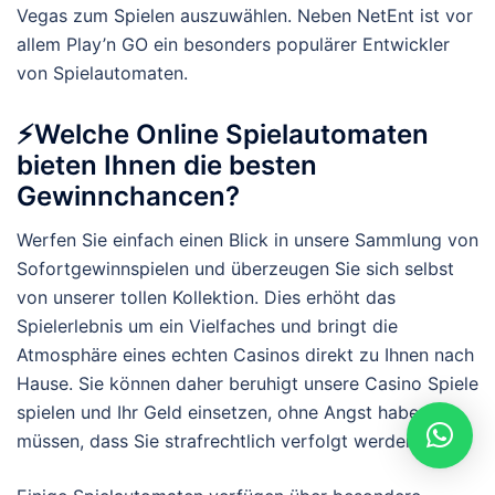
Vegas zum Spielen auszuwählen. Neben NetEnt ist vor
allem Play’n GO ein besonders populärer Entwickler
von Spielautomaten.
⚡Welche Online Spielautomaten
bieten Ihnen die besten
Gewinnchancen?
Werfen Sie einfach einen Blick in unsere Sammlung von
Sofortgewinnspielen und überzeugen Sie sich selbst
von unserer tollen Kollektion. Dies erhöht das
Spielerlebnis um ein Vielfaches und bringt die
Atmosphäre eines echten Casinos direkt zu Ihnen nach
Hause. Sie können daher beruhigt unsere Casino Spiele
spielen und Ihr Geld einsetzen, ohne Angst haben zu
müssen, dass Sie strafrechtlich verfolgt werden.