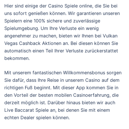
Hier sind einige der Casino Spiele online, die Sie bei
uns sofort genießen können. Wir garantieren unseren
Spielern eine 100% sichere und zuverlässige
Spielumgebung. Um Ihre Verluste ein wenig
angenehmer zu machen, bieten wir Ihnen bei Vulkan
Vegas Cashback Aktionen an. Bei diesen können Sie
automatisch einen Teil Ihrer Verluste zurückerstattet
bekommen.
Mit unserem fantastischen Willkommensbonus sorgen
Sie dafür, dass Ihre Reise in unserem Casino auf dem
richtigen Fuß beginnt. Mit dieser App kommen Sie in
den Vorteil der besten mobilen Casinoerfahrung, die
derzeit möglich ist. Darüber hinaus bieten wir auch
Live Baccarat Spiele an, bei denen Sie mit einem
echten Dealer spielen können.