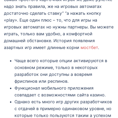
надо знать правила, же на игровых автоматах
достаточно сделать ставку” “а нажать кнопку
«play». Еще один плюс – то, что для игры на
игровых автоматах но нужны партнеры. Вы можете
играть, только вам удобно, а комфортной
домашней обстановке. История появления
азартных игр имеет длинные корни
мостбет
.
Чаще всего которые опции активируются в
основном режиме, только в некоторых
разработок они доступны а вовремя
фриспинов или респинов.
Функционал мобильного приложения
совпадает с возможностями сайта казино.
Однако есть много игр других разработчиков
с отдачей в примерно одинаковом уровне, но
которые только пользуются таким а успехом