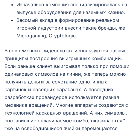
Изначально компания специализировалась на
выпуске оборудования для наземных казино.
Весомый вклад в формирование реальном
игорной индустрии внесли такие бренды, же
Microgaming, Cryptologic.
В современных видеослотах используются разные
принципы построения выигрышных комбинаций.
Если раньше клиент выигрывал только при помощи
одинаковых символов на линии, же теперь можно
получить деньги за сочетание однотипных
картинок и соседних барабанах. А последних
разработках провайдеров используется разная
механика вращений. Многие аппараты создаются с
технологией каскадных вращений. А них символы,
составившие оплачиваемое комбо, оказываются,”
“же на освободившиеся ячейки перемещаются