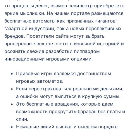
то проценты денег, взамен севилестр приобретете
яркие мыслишки. На нашем портале размещаются
бесплатные автоматы как признанных гигантов”
“азартной индустрии, так а новых перспективных
брендов. Посетители сайта могут выбрать
проверенные вскоре слоты с извечной историей и
осознать свежие разработки пиппардом
инновационными игровыми опциями.
Призовые игры являемся достоинством
игровых автоматов.
Если перестраховаться реальными деньгами,
а ошибки могут вылиться в крупную суммы.
Это бесплатные вращения, которые даем
возможность прокрутить барабан без платы и
спин.
Немногие линий выплат и высшем порядке