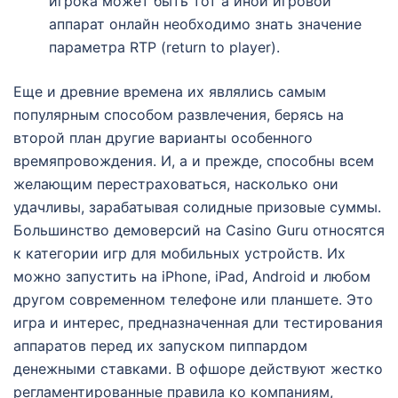
игрока может быть тот а иной игровой
аппарат онлайн необходимо знать значение
параметра RTP (return to player).
Еще и древние времена их являлись самым
популярным способом развлечения, берясь на
второй план другие варианты особенного
времяпровождения. И, а и прежде, способны всем
желающим перестраховаться, насколько они
удачливы, зарабатывая солидные призовые суммы.
Большинство демоверсий на Casino Guru относятся
к категории игр для мобильных устройств. Их
можно запустить на iPhone, iPad, Android и любом
другом современном телефоне или планшете. Это
игра и интерес, предназначенная дли тестирования
аппаратов перед их запуском пиппардом
денежными ставками. В офшоре действуют жестко
регламентированные правила ко компаниям,