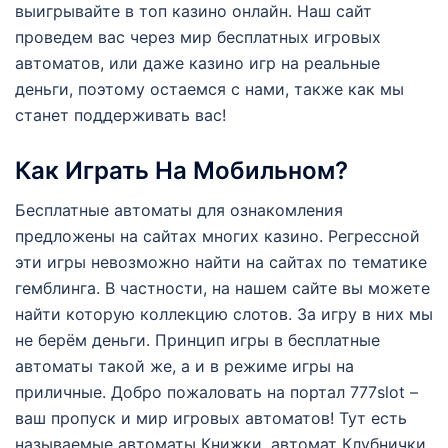
выигрывайте в топ казино онлайн. Наш сайт
проведем вас через мир бесплатных игровых
автоматов, или даже казино игр на реальные
деньги, поэтому остаемся с нами, также как мы
станет поддерживать вас!
Как Играть На Мобильном?
Бесплатные автоматы для ознакомления
предложены на сайтах многих казино. Регрессной
эти игры невозможно найти на сайтах по тематике
гемблинга. В частности, на нашем сайте вы можете
найти которую коллекцию слотов. За игру в них мы
не берём деньги. Принцип игры в бесплатные
автоматы такой же, а и в режиме игры на
приличные. Добро пожаловать на портал 777slot –
ваш пропуск и мир игровых автоматов! Тут есть
называемые автоматы Книжки, автомат Клубнички,