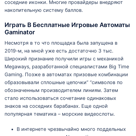
соседние иконки. Многие провайдеры внедряют
накопительную систему баллов.
Играть В Бесплатные Игровые Автоматы
Gaminator
Несмотря в то что площадка была запущена в
2019-м, на мной уже есть достаточно 3 тыс.
Широкий признание получили игры с механикой
Megaways, разработанной специалистами Big Time
Gaming. Позже в автоматах призовые комбинации
образовывали сплошные цепочки” “символов по
обозначенным производителем линиям. Затем
стало использоваться сочетание одинаковых
знаков на соседних барабанах. Еще одной
популярная тематика – морские видеослоты.
В интернете чрезвычайно много поддельных