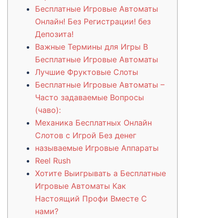
Бесплатные Игровые Автоматы
Онлайн! Без Регистрации! без
Депозита!
Важные Термины для Игры В
Бесплатные Игровые Автоматы
Лучшие Фруктовые Слоты
Бесплатные Игровые Автоматы –
Часто задаваемые Вопросы
(чаво):
Механика Бесплатных Онлайн
Слотов с Игрой Без денег
называемые Игровые Аппараты
Reel Rush
Хотите Выигрывать а Бесплатные
Игровые Автоматы Как
Настоящий Профи Вместе С
нами?