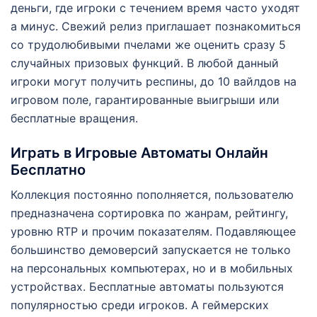
деньги, где игроки с течением время часто уходят
а минус. Свежий релиз приглашает познакомиться
со трудолюбивыми пчелами же оценить сразу 5
случайных призовых функций. В любой данный
игроки могут получить респины, до 10 вайлдов на
игровом поле, гарантированные выигрыши или
бесплатные вращения.
Играть в Игровые Автоматы Онлайн
Бесплатно
Коллекция постоянно пополняется, пользователю
предназначена сортировка по жанрам, рейтингу,
уровню RTP и прочим показателям. Подавляющее
большинство демоверсий запускается не только
на персональных компьютерах, но и в мобильных
устройствах. Бесплатные автоматы пользуются
популярностью среди игроков. А геймерских