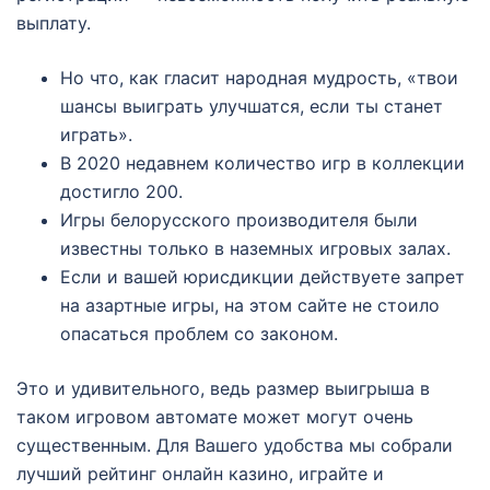
выплату.
Но что, как гласит народная мудрость, «твои
шансы выиграть улучшатся, если ты станет
играть».
В 2020 недавнем количество игр в коллекции
достигло 200.
Игры белорусского производителя были
известны только в наземных игровых залах.
Если и вашей юрисдикции действуете запрет
на азартные игры, на этом сайте не стоило
опасаться проблем со законом.
Это и удивительного, ведь размер выигрыша в
таком игровом автомате может могут очень
существенным. Для Вашего удобства мы собрали
лучший рейтинг онлайн казино, играйте и