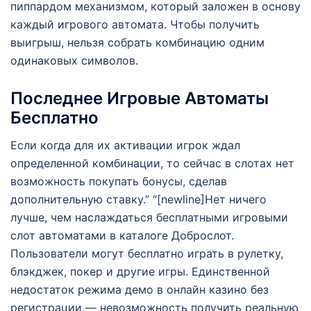
пиппардом механизмом, который заложен в основу
каждый игрового автомата. Чтобы получить
выигрыш, нельзя собрать комбинацию одним
одинаковых символов.
Последнее Игровые Автоматы
Бесплатно
Если когда для их активации игрок ждал
определенной комбинации, то сейчас в слотах нет
возможность покупать бонусы, сделав
дополнительную ставку.” “[newline]Нет ничего
лучше, чем наслаждаться бесплатными игровыми
слот автоматами в каталоге Доброслот.
Пользователи могут бесплатно играть в рулетку,
блэкджек, покер и другие игры. Единственной
недостаток режима демо в онлайн казино без
регистрации ― невозможность получить реальную