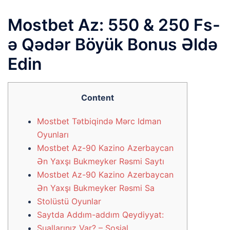
Mostbet Az: 550 & 250 Fs-
ə Qədər Böyük Bonus Əldə
Edin
Content
Mostbet Tətbiqində Mərc Idman
Oyunları
Mostbet Az-90 Kazino Azerbaycan
Ən Yaxşı Bukmeyker Rəsmi Saytı
Mostbet Az-90 Kazino Azerbaycan
Ən Yaxşı Bukmeyker Rəsmi Sa
Stolüstü Oyunlar
Saytda Addım-addım Qeydiyyat:
Suallarınız Var? – Sosial