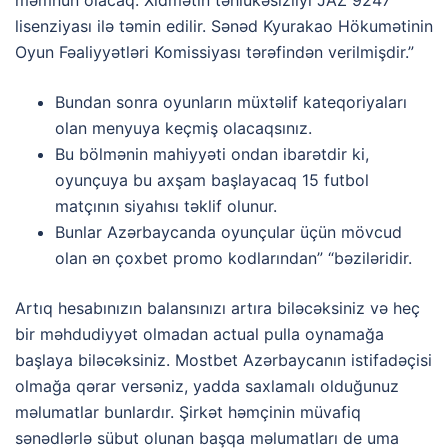
lisenziyası ilə təmin edilir. Sənəd Kyurakao Hökumətinin
Oyun Fəaliyyətləri Komissiyası tərəfindən verilmişdir.”
Bundan sonra oyunların müxtəlif kateqoriyaları
olan menyuya keçmiş olacaqsınız.
Bu bölmənin mahiyyəti ondan ibarətdir ki,
oyunçuya bu axşam başlayacaq 15 futbol
matçının siyahısı təklif olunur.
Bunlar Azərbaycanda oyunçular üçün mövcud
olan ən çoxbet promo kodlarından” “bəziləridir.
Artıq hesabınızın balansınızı artıra biləcəksiniz və heç
bir məhdudiyyət olmadan actual pulla oynamağa
başlaya biləcəksiniz. Mostbet Azərbaycanın istifadəçisi
olmağa qərar versəniz, yadda saxlamalı olduğunuz
məlumatlar bunlardır. Şirkət həmçinin müvafiq
sənədlərlə sübut olunan başqa məlumatları de uma