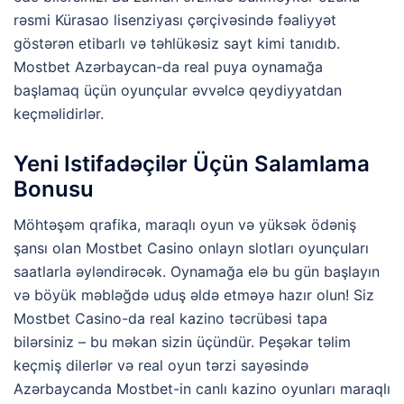
rəsmi Kürasao lisenziyası çərçivəsində fəaliyyət
göstərən etibarlı və təhlükəsiz sayt kimi tanıdıb.
Mostbet Azərbaycan-da real puya oynamağa
başlamaq üçün oyunçular əvvəlcə qeydiyyatdan
keçməlidirlər.
Yeni Istifadəçilər Üçün Salamlama
Bonusu
Möhtəşəm qrafika, maraqlı oyun və yüksək ödəniş
şansı olan Mostbet Casino onlayn slotları oyunçuları
saatlarla əyləndirəcək. Oynamağa elə bu gün başlayın
və böyük məbləğdə uduş əldə etməyə hazır olun! Siz
Mostbet Casino-da real kazino təcrübəsi tapa
bilərsiniz – bu məkan sizin üçündür. Peşəkar təlim
keçmiş dilerlər və real oyun tərzi sayəsində
Azərbaycanda Mostbet-in canlı kazino oyunları maraqlı