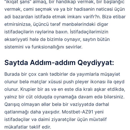
“ikiqat şans” almaq, bir handikap vermək, bir başlanğıc
vermək, cəmi seçmək və ya bir hadisənin nəticəsi üçün
adi bazardan istifadə etmək imkanı varifr?n. Bizə etibar
etmirsinizsə, üçüncü tərəf mənbələrindəki digər
istifadəçilərin rəylərinə baxın. İstifadəçilərimizin
əksəriyyəti hələ də bizimlə oynayır, saytın bütün
sistemini və funksionallığını sevirlər.
Saytda Addım-addım Qeydiyyat:
Burada bir çox canlı tədbirlər də yayımlarla müşayiət
olunur belə matçlar xüsusi push pleyer ikonası ilə qeyd
olunur. Krupier bir as və en este dia kralı aşkar etdikdə,
yalnız bir cüt olduqda oynamağa davam edə bilərsiniz.
Qarışıq olmayan əllər belə bir vəziyyətdə dərhal
qatlanmağı daha yaxşıdır. Mostbet-AZ91 yeni
istifadəçilər və daimi ziyarətçilər üçün müxtəlif
mükafatlar təklif edir.