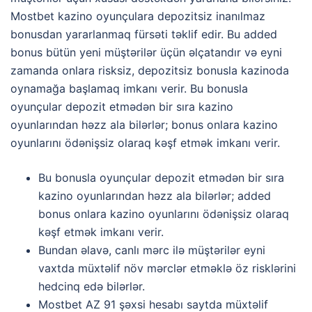
Mostbet kazino oyunçulara depozitsiz inanılmaz
bonusdan yararlanmaq fürsəti təklif edir. Bu added
bonus bütün yeni müştərilər üçün əlçatandır və eyni
zamanda onlara risksiz, depozitsiz bonusla kazinoda
oynamağa başlamaq imkanı verir. Bu bonusla
oyunçular depozit etmədən bir sıra kazino
oyunlarından həzz ala bilərlər; bonus onlara kazino
oyunlarını ödənişsiz olaraq kəşf etmək imkanı verir.
Bu bonusla oyunçular depozit etmədən bir sıra
kazino oyunlarından həzz ala bilərlər; added
bonus onlara kazino oyunlarını ödənişsiz olaraq
kəşf etmək imkanı verir.
Bundan əlavə, canlı mərc ilə müştərilər eyni
vaxtda müxtəlif növ mərclər etməklə öz risklərini
hedcinq edə bilərlər.
Mostbet AZ 91 şəxsi hesabı saytda müxtəlif