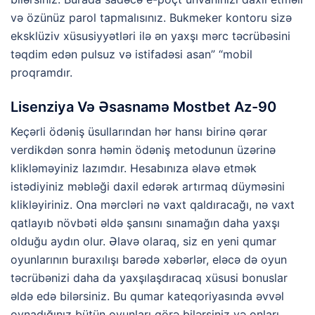
və özünüz parol tapmalısınız. Bukmeker kontoru sizə
eksklüziv xüsusiyyətləri ilə ən yaxşı mərc təcrübəsini
təqdim edən pulsuz və istifadəsi asan” “mobil
proqramdır.
Lisenziya Və Əsasnamə Mostbet Az-90
Keçərli ödəniş üsullarından hər hansı birinə qərar
verdikdən sonra həmin ödəniş metodunun üzərinə
klikləməyiniz lazımdır. Hesabınıza əlavə etmək
istədiyiniz məbləği daxil edərək artırmaq düyməsini
klikləyiriniz. Ona mərcləri nə vaxt qaldıracağı, nə vaxt
qatlayıb növbəti əldə şansını sınamağın daha yaxşı
olduğu aydın olur. Əlavə olaraq, siz en yeni qumar
oyunlarının buraxılışı barədə xəbərlər, eləcə də oyun
təcrübənizi daha da yaxşılaşdıracaq xüsusi bonuslar
əldə edə bilərsiniz. Bu qumar kateqoriyasında əvvəl
oynadığınız bütün oyunları görə bilərsiniz və onları