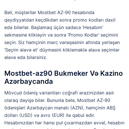
Bəli, müştərilər Mostbet AZ-90 hesabında
qeydiyyatdan keçdikdən sonra promo kodları daxil
edə bilərlər. Başlamaq üçün sadəcə ‘Hesabım’
sekmesine klikləyin və sonra ‘Promo Kodlar’ seçimini
seçin. Siz həmçinin mərc vərəqəsinin altında yerləşən
‘Seçim əlavə et’ düyməsini klikləməklə əlavə seçimlər
əlavə edə bilərsiniz.
Mostbet-az90 Bukmeker Və Kazino
Azərbaycanda
Mövcud ödəniş variantları coğrafi ərazinizdən asılı
olaraq dəyişə bilər. Bununla belə, Mostbet AZ-90
ödənişləri Azərbaycan manatı (AZN), həmçinin ABŞ
dolları (USD) və avro (EUR) ilə qəbul edir.
Hesabınızdan hər hansı pul çıxarmazdan əvvəl, hesabın