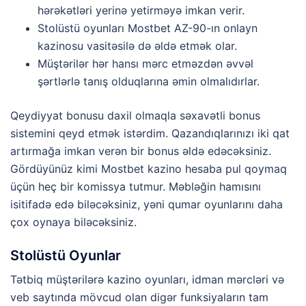
hərəkətləri yerinə yetirməyə imkan verir.
Stolüstü oyunları Mostbet AZ-90-ın onlayn
kazinosu vasitəsilə də əldə etmək olar.
Müştərilər hər hansı mərc etməzdən əvvəl
şərtlərlə tanış olduqlarına əmin olmalıdırlar.
Qeydiyyat bonusu daxil olmaqla səxavətli bonus
sistemini qeyd etmək istərdim. Qazandıqlarınızı iki qat
artırmağa imkan verən bir bonus əldə edəcəksiniz.
Gördüyünüz kimi Mostbet kazino hesaba pul qoymaq
üçün heç bir komissya tutmur. Məbləğin hamısını
isitifadə edə biləcəksiniz, yəni qumar oyunlarını daha
çox oynaya biləcəksiniz.
Stolüstü Oyunlar
Tətbiq müştərilərə kazino oyunları, idman mərcləri və
veb saytında mövcud olan digər funksiyaların tam