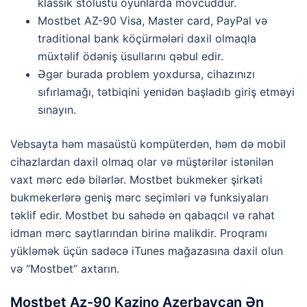
klassik stolüstü oyunlarda mövcuddur.
Mostbet AZ-90 Visa, Master card, PayPal və
traditional bank köçürmələri daxil olmaqla
müxtəlif ödəniş üsullarını qəbul edir.
Əgər burada problem yoxdursa, cihazınızı
sıfırlamağı, tətbiqini yenidən başladıb giriş etməyi
sınayın.
Vebsayta həm masaüstü kompüterdən, həm də mobil
cihazlardan daxil olmaq olar və müştərilər istənilən
vaxt mərc edə bilərlər. Mostbet bukmeker şirkəti
bukmekerlərə geniş mərc seçimləri və funksiyaları
təklif edir. Mostbet bu sahədə ən qabaqcıl və rahat
idman mərc saytlarından birinə malikdir. Proqramı
yükləmək üçün sadəcə iTunes mağazasına daxil olun
və “Mostbet” axtarın.
Mostbet Az-90 Kazino Azerbaycan Ən