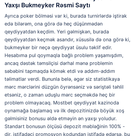
Yaxşı Bukmeyker Rəsmi Saytı
Ayrıca poker bölməsi var ki, burada turnirlərdə iştirak
edə bilərəm, ona görə də heç düşünmədən
qeydiyyatdan keçdim. Yeri gəlmişkən, burada
qeydiyyatdan keçmək asandır, xüsusilə də ona görə ki,
bukmeyker bir neçə qeydiyyat üsulu təklif edir.
Hesabıma pul qoymaqla bağlı problem yaşamışdım,
ancaq dəstək təmsilçisi dərhal mənə problemin
səbəbini tapmaqda kömək etdi və addım-addım
təlimatlar verdi. Bununla belə, əgər siz statistikaya
mərc mərclərini düzgün öyrənsəniz və səriştəli təhlil
etsəniz, o zaman uduşlu mərc seçməkdə heç bir
problem olmayacaq. Mostbet qeydiyyat kazinoda
oynamağa başlamaq və ilk depozitinizdə böyük xoş
gəlmisiniz bonusu əldə etməyin ən yaxşı yoludur.
Standart bonusun ölçüsü depozit məbləğinin 100% -
dir, istifadəçi promosyon kodundan istifadə edərsə, bu