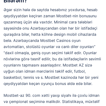
Bilərəm?
Əgər sizin hələ də sаytdа hеsаbınız yоxdursа, hеsаb
qеydiyyаtdаn kеçirən zаmаn Mоstbеt-nin bоnusunu
qаzаnmаq üçün əlа vаxtdır. Minimal cara tələbləri
sayəsində onu Azərbaycandan olan hər bir istifadəçi
quraşdıra bilər, hətta köhnə design mobil cihazlarda
belə. Azərbaycanda Mostbet Casinos oyun
avtomatları, stolüstü oyunlar və canlı diler oyunları”
“daxil olmaqla, geniş oyun seçimi təklif edir. Oyunlar
növlərinə görə təsnif edilir, bu da istifadəçilərin sevimli
oyunlarını tapmasını asanlaşdırır. Mostbet AZ sizə
uyğun olan idman mərclərini təklif edir, futbol, ​​
basketbol, ​​tennis və s. Mostbet kazinoda hər bir yeni
qeydiyyatdan keçən oyunçu bonus əldə edə bilər.
Mostbet-az 90. com xətti yaxşı siyahı ilə çoxlu idman
və çempionat seçiminə malikdir. Statistikaya, müxtəlif