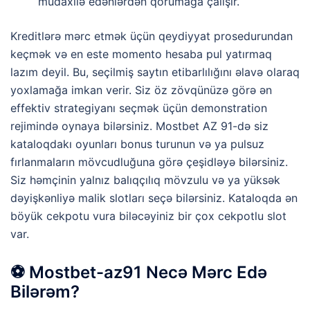
müdaxilə edənlərdən qorumağa çalışır.
Kreditlərə mərc etmək üçün qeydiyyat prosedurundan
keçmək və en este momento hesaba pul yatırmaq
lazım deyil. Bu, seçilmiş saytın etibarlılığını əlavə olaraq
yoxlamağa imkan verir. Siz öz zövqünüzə görə ən
effektiv strategiyanı seçmək üçün demonstration
rejimində oynaya bilərsiniz. Mostbet AZ 91-də siz
kataloqdakı oyunları bonus turunun və ya pulsuz
fırlanmaların mövcudluğuna görə çeşidləyə bilərsiniz.
Siz həmçinin yalnız balıqçılıq mövzulu və ya yüksək
dəyişkənliyə malik slotları seçə bilərsiniz. Kataloqda ən
böyük cekpotu vura biləcəyiniz bir çox cekpotlu slot
var.
⚽ Mostbet-az91 Necə Mərc Edə
Bilərəm?