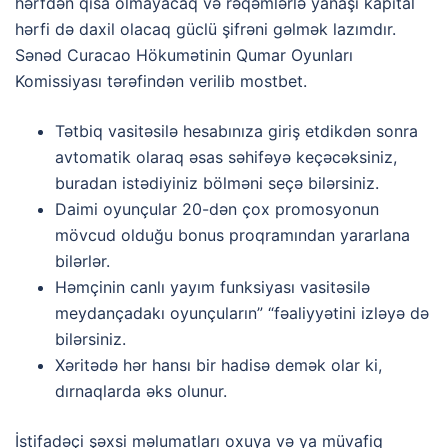
hərfdən qısa olmayacaq və rəqəmlərlə yanaşı kapital
hərfi də daxil olacaq güclü şifrəni gəlmək lazımdır.
Sənəd Curacao Hökumətinin Qumar Oyunları
Komissiyası tərəfindən verilib mostbet.
Tətbiq vasitəsilə hesabınıza giriş etdikdən sonra
avtomatik olaraq əsas səhifəyə keçəcəksiniz,
buradan istədiyiniz bölməni seçə bilərsiniz.
Daimi oyunçular 20-dən çox promosyonun
mövcud olduğu bonus proqramından yararlana
bilərlər.
Həmçinin canlı yayım funksiyası vasitəsilə
meydançadakı oyunçuların” “fəaliyyətini izləyə də
bilərsiniz.
Xəritədə hər hansı bir hadisə demək olar ki,
dırnaqlarda əks olunur.
İstifadəçi şəxsi məlumatları oxuya və ya müvafiq