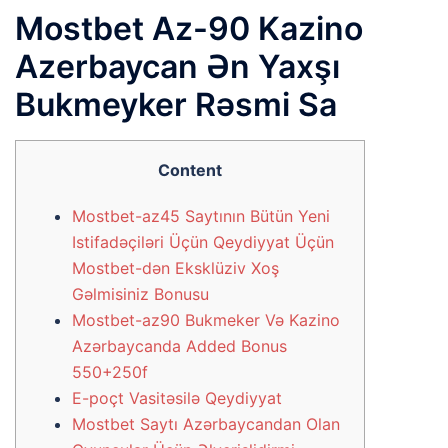
Mostbet Az-90 Kazino
Azerbaycan Ən Yaxşı
Bukmeyker Rəsmi Sa
Content
Mostbet-az45 Saytının Bütün Yeni
Istifadəçiləri Üçün Qeydiyyat Üçün
Mostbet-dən Eksklüziv Xoş
Gəlmisiniz Bonusu
Mostbet-az90 Bukmeker Və Kazino
Azərbaycanda Added Bonus
550+250f
E-poçt Vasitəsilə Qeydiyyat
Mostbet Saytı Azərbaycandan Olan