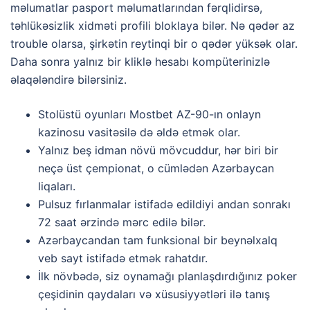
məlumatlar pasport məlumatlarından fərqlidirsə,
təhlükəsizlik xidməti profili bloklaya bilər. Nə qədər az
trouble olarsa, şirkətin reytinqi bir o qədər yüksək olar.
Daha sonra yalnız bir kliklə hesabı kompüterinizlə
əlaqələndirə bilərsiniz.
Stolüstü oyunları Mostbet AZ-90-ın onlayn
kazinosu vasitəsilə də əldə etmək olar.
Yalnız beş idman növü mövcuddur, hər biri bir
neçə üst çempionat, o cümlədən Azərbaycan
liqaları.
Pulsuz fırlanmalar istifadə edildiyi andan sonrakı
72 saat ərzində mərc edilə bilər.
Azərbaycandan tam funksional bir beynəlxalq
veb sayt istifadə etmək rahatdır.
İlk növbədə, siz oynamağı planlaşdırdığınız poker
çeşidinin qaydaları və xüsusiyyətləri ilə tanış