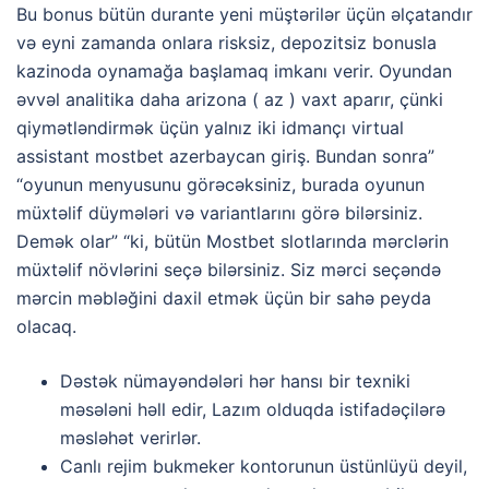
Bu bonus bütün durante yeni müştərilər üçün əlçatandır
və eyni zamanda onlara risksiz, depozitsiz bonusla
kazinoda oynamağa başlamaq imkanı verir. Oyundan
əvvəl analitika daha arizona ( az ) vaxt aparır, çünki
qiymətləndirmək üçün yalnız iki idmançı virtual
assistant mostbet azerbaycan giriş. Bundan sonra”
“oyunun menyusunu görəcəksiniz, burada oyunun
müxtəlif düymələri və variantlarını görə bilərsiniz.
Demək olar” “ki, bütün Mostbet slotlarında mərclərin
müxtəlif növlərini seçə bilərsiniz. Siz mərci seçəndə
mərcin məbləğini daxil etmək üçün bir sahə peyda
olacaq.
Dəstək nümayəndələri hər hansı bir texniki
məsələni həll edir, Lazım olduqda istifadəçilərə
məsləhət verirlər.
Canlı rejim bukmeker kontorunun üstünlüyü deyil,