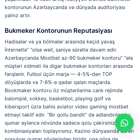
kontorunun Azərbaycanda və dünyada auditoriyası
yalnız artır.
Bukmeker Kontorunun Reputasiyası
Hadisələr və ya bölmələr arasında keçid yavaş
İnternetlə” “olsa weil, saniyə sürətlə davam edir.
Azərbaycanda Mostbet az-90 bukmeker kontoru” “əla
müştəri xidməti ilə digər bukmeker kontorları arasında
fərqlənir. Futbol üçün marja — 4-5%-dən TOP
döyüşlərdə və 7-8%-ə qədər qalan maçlarda.
Bookmaker kontoru öz müştərilərinə canlı rejimdə
balompié, xokkey, basketbol, playing golf və
kibersport üzrə bahis aviator video gaming mostbet
etməyi təklif edir. “Bir qollu bandit” də adlandırılan bu
qumar əyləncə növündə sadəcə qolu çəkirsiniz və
kombinasiyaları toplayırsınız. Kazino dünyasında bu ən
populyar qumar növlərindən biridir, ona görə də