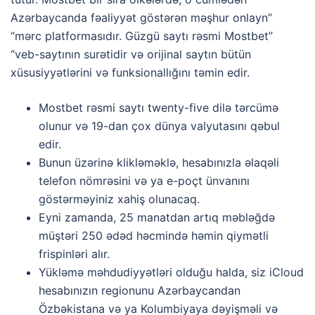
Azərbaycanda fəaliyyət göstərən məşhur onlayn”
“mərc platformasıdır. Güzgü saytı rəsmi Mostbet”
“veb-saytının surətidir və orijinal saytın bütün
xüsusiyyətlərini və funksionallığını təmin edir.
Mostbet rəsmi saytı twenty-five dilə tərcümə
olunur və 19-dan çox dünya valyutasını qəbul
edir.
Bunun üzərinə klikləməklə, hesabınızla əlaqəli
telefon nömrəsini və ya e-poçt ünvanını
göstərməyiniz xahiş olunacaq.
Eyni zamanda, 25 manatdan artıq məbləğdə
müştəri 250 ədəd həcmində həmin qiymətli
frispinləri alır.
Yükləmə məhdudiyyətləri olduğu halda, siz iCloud
hesabınızın regionunu Azərbaycandan
Özbəkistana və ya Kolumbiyaya dəyişməli və