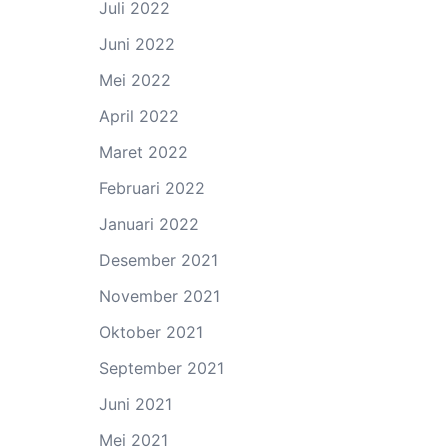
Juli 2022
Juni 2022
Mei 2022
April 2022
Maret 2022
Februari 2022
Januari 2022
Desember 2021
November 2021
Oktober 2021
September 2021
Juni 2021
Mei 2021