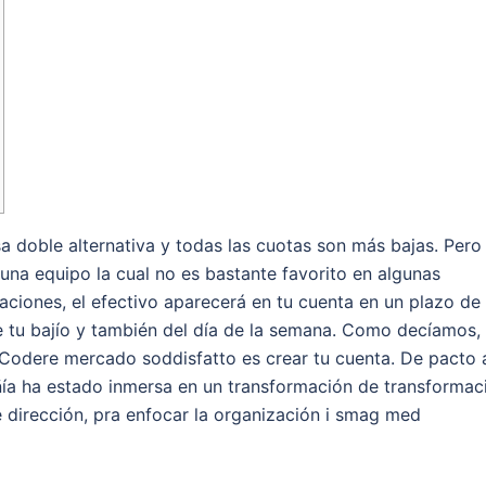
a doble alternativa y todas las cuotas son más bajas. Pero
una equipo la cual no es bastante favorito en algunas
iones, el efectivo aparecerá en tu cuenta en un plazo de 
e tu bajío y también del día de la semana. Como decíamos,
 Codere mercado soddisfatto es crear tu cuenta. De pacto 
ñía ha estado inmersa en un transformación de transformac
e dirección, pra enfocar la organización i smag med