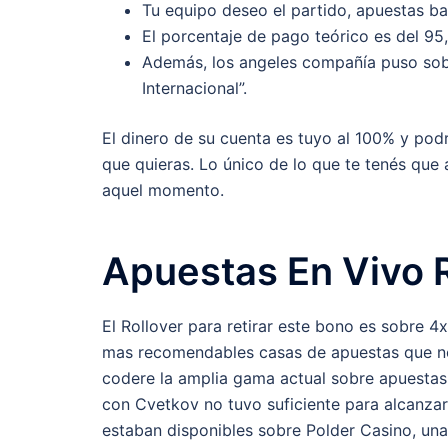
Tu equipo deseo el partido, apuestas b
El porcentaje de pago teórico es del 95
Además, los angeles compañía puso so
Internacional”.
El dinero de su cuenta es tuyo al 100% y po
que quieras. Lo único de lo que te tenés que 
aquel momento.
Apuestas En Vivo R
El Rollover para retirar este bono es sobre 4
mas recomendables casas de apuestas que no
codere la amplia gama actual sobre apuestas d
con Cvetkov no tuvo suficiente para alcanzar 
estaban disponibles sobre Polder Casino, una 