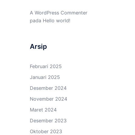
A WordPress Commenter
pada
Hello world!
Arsip
Februari 2025
Januari 2025
Desember 2024
November 2024
Maret 2024
Desember 2023
Oktober 2023