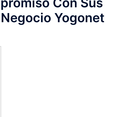
promiso Con Sus
 Negocio Yogonet