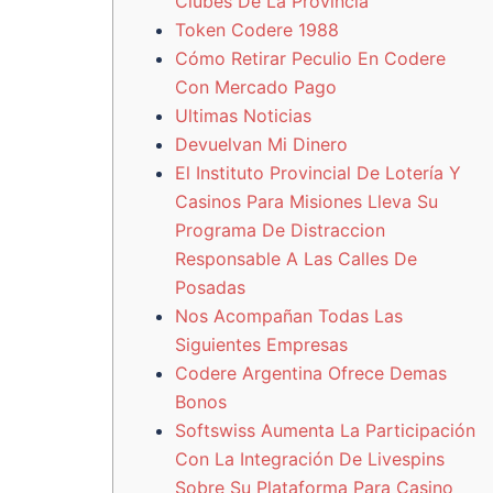
Clubes De La Provincia
Token Codere 1988
Cómo Retirar Peculio En Codere
Con Mercado Pago
Ultimas Noticias
Devuelvan Mi Dinero
El Instituto Provincial De Lotería Y
Casinos Para Misiones Lleva Su
Programa De Distraccion
Responsable A Las Calles De
Posadas
Nos Acompañan Todas Las
Siguientes Empresas
Codere Argentina Ofrece Demas
Bonos
Softswiss Aumenta La Participación
Con La Integración De Livespins
Sobre Su Plataforma Para Casino