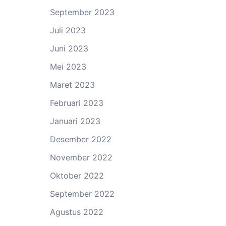
September 2023
Juli 2023
Juni 2023
Mei 2023
Maret 2023
Februari 2023
Januari 2023
Desember 2022
November 2022
Oktober 2022
September 2022
Agustus 2022