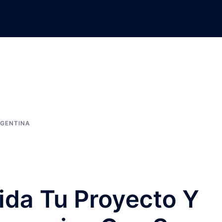
RGENTINA
ida Tu Proyecto Y