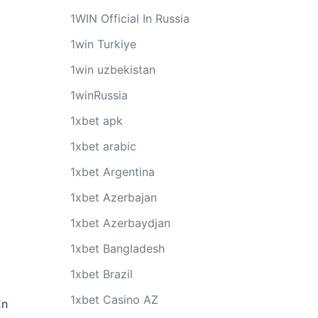
1WIN Official In Russia
1win Turkiye
1win uzbekistan
1winRussia
1xbet apk
1xbet arabic
1xbet Argentina
1xbet Azerbajan
1xbet Azerbaydjan
1xbet Bangladesh
1xbet Brazil
1xbet Casino AZ
En