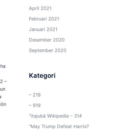
April 2021
Februari 2021
Januari 2021
Desember 2020
September 2020
 ha
Kategori
2 –
 un
– 219
a
ión
– 919
"itajubá Wikipedia – 314
"May Trump Defeat Harris?