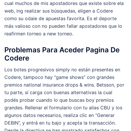
cual muchos de mis apostadores que existe sobre ela
web, ing realizar sus búsquedas, eligen a Codere
como su odaie de apuestas favorita. Es el deporte
más valioso con no pueden fallar apostadores que lo
reafirmen torneo a new torneo.
Problemas Para Aceder Pagina De
Codere
Los botes progresivos simply no están presentes en
Codere, tampoco hay “game shows” con grandes
premios national insurance drops & wins. Betsson, por
tu parte, sí carga con buenas alternativas la cual
podés probar cuando lo que buscas boy premios
grandes. Rellenar el formulario con tu alias CBU y los
algunos datos necesarios, realiza clic en “Generar
DEBIN”, y entrá en tu bajo y acepta la transacción.
Desde la directiva se han mostrado satisfechos con