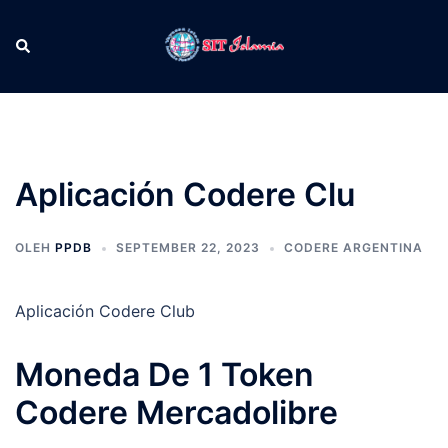
Langsung
ke
Cari
Men
isi
tog
Aplicación Codere Clu
OLEH
PPDB
SEPTEMBER 22, 2023
CODERE ARGENTINA
Aplicación Codere Club
Moneda De 1 Token
Codere Mercadolibre