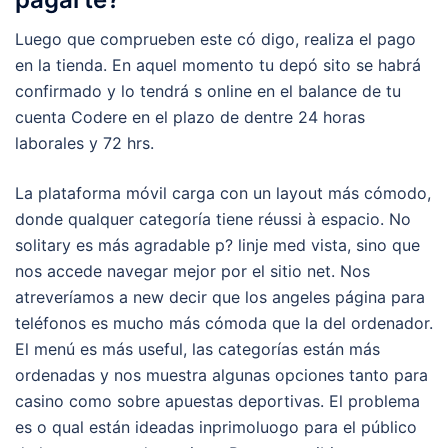
Luego que comprueben este có digo, realiza el pago
en la tienda. En aquel momento tu depó sito se habrá
confirmado y lo tendrá s online en el balance de tu
cuenta Codere en el plazo de dentre 24 horas
laborales y 72 hrs.
La plataforma móvil carga con un layout más cómodo,
donde qualquer categoría tiene réussi à espacio. No
solitary es más agradable p? linje med vista, sino que
nos accede navegar mejor por el sitio net. Nos
atreveríamos a new decir que los angeles página para
teléfonos es mucho más cómoda que la del ordenador.
El menú es más useful, las categorías están más
ordenadas y nos muestra algunas opciones tanto para
casino como sobre apuestas deportivas. El problema
es o qual están ideadas inprimoluogo para el público