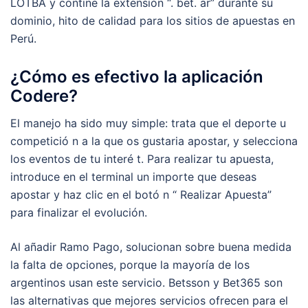
LOTBA y contine la extensión “. bet. ar” durante su
dominio, hito de calidad para los sitios de apuestas en
Perú.
¿Cómo es efectivo la aplicación
Codere?
El manejo ha sido muy simple: trata que el deporte u
competició n a la que os gustaria apostar, y selecciona
los eventos de tu interé t. Para realizar tu apuesta,
introduce en el terminal un importe que deseas
apostar y haz clic en el botó n “ Realizar Apuesta”
para finalizar el evolución.
Al añadir Ramo Pago, solucionan sobre buena medida
la falta de opciones, porque la mayoría de los
argentinos usan este servicio. Betsson y Bet365 son
las alternativas que mejores servicios ofrecen para el