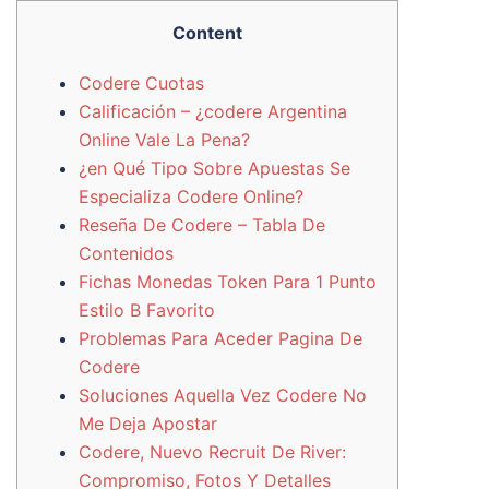
Content
Codere Cuotas
Calificación – ¿codere Argentina
Online Vale La Pena?
¿en Qué Tipo Sobre Apuestas Se
Especializa Codere Online?
Reseña De Codere – Tabla De
Contenidos
Fichas Monedas Token Para 1 Punto
Estilo B Favorito
Problemas Para Aceder Pagina De
Codere
Soluciones Aquella Vez Codere No
Me Deja Apostar
Codere, Nuevo Recruit De River:
Compromiso, Fotos Y Detalles