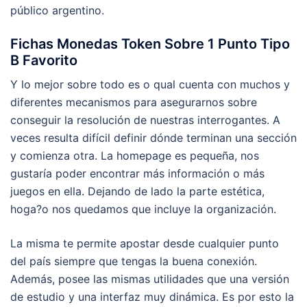
público argentino.
Fichas Monedas Token Sobre 1 Punto Tipo
B Favorito
Y lo mejor sobre todo es o qual cuenta con muchos y
diferentes mecanismos para asegurarnos sobre
conseguir la resolución de nuestras interrogantes. A
veces resulta difícil definir dónde terminan una sección
y comienza otra. La homepage es pequeña, nos
gustaría poder encontrar más información o más
juegos en ella. Dejando de lado la parte estética,
hoga?o nos quedamos que incluye la organización.
La misma te permite apostar desde cualquier punto
del país siempre que tengas la buena conexión.
Además, posee las mismas utilidades que una versión
de estudio y una interfaz muy dinámica. Es por esto la