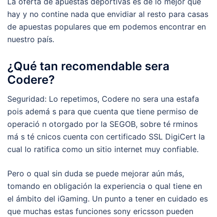
La oferta de apuestas deportivas es de lo mejor que
hay y no contine nada que envidiar al resto para casas
de apuestas populares que em podemos encontrar en
nuestro país.
¿Qué tan recomendable sera
Codere?
Seguridad: Lo repetimos, Codere no sera una estafa
pois ademá s para que cuenta que tiene permiso de
operació n otorgado por la SEGOB, sobre té rminos
má s té cnicos cuenta con certificado SSL DigiCert la
cual lo ratifica como un sitio internet muy confiable.
Pero o qual sin duda se puede mejorar aún más,
tomando en obligación la experiencia o qual tiene en
el ámbito del iGaming. Un punto a tener en cuidado es
que muchas estas funciones sony ericsson pueden